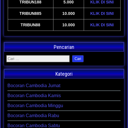
TRIBUN188
5.000
KLIK DI SINI
TRIBUN885
10.000
KLIK DI SINI
TRIBUN88
10.000
KLIK DI SINI
Pencarian
Kategori
Bocoran Cambodia Jumat
Bocoran Cambodia Kamis
Bocoran Cambodia Minggu
Bocoran Cambodia Rabu
Bocoran Cambodia Sabtu