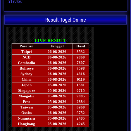
a1rvkw
Result Togel Online