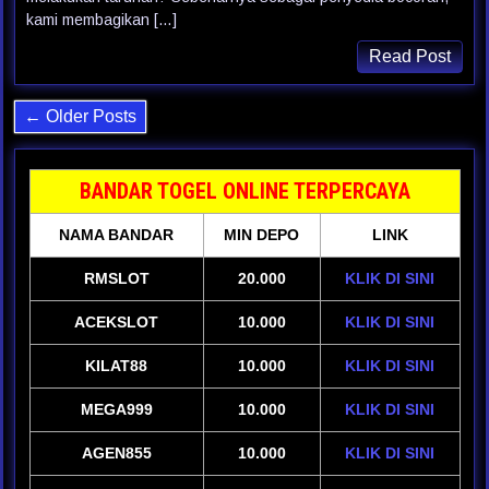
kami membagikan […]
Read Post
← Older Posts
BANDAR TOGEL ONLINE TERPERCAYA
NAMA BANDAR
MIN DEPO
LINK
RMSLOT
20.000
KLIK DI SINI
ACEKSLOT
10.000
KLIK DI SINI
KILAT88
10.000
KLIK DI SINI
MEGA999
10.000
KLIK DI SINI
AGEN855
10.000
KLIK DI SINI