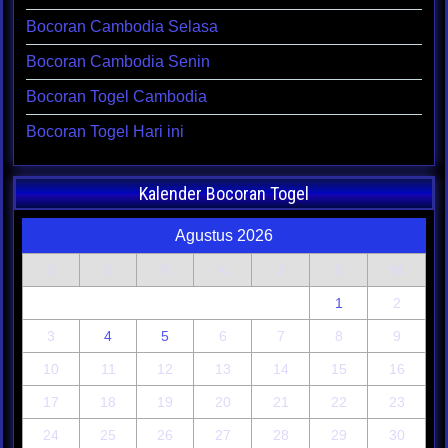
Bocoran Cambodia Selasa
Bocoran Cambodia Senin
Bocoran Togel Cambodia
Bocoran Togel Hari ini
Kalender Bocoran Togel
Agustus 2026
S
S
R
K
J
S
M
1
2
3
4
5
6
7
8
9
10
11
12
13
14
15
16
17
18
19
20
21
22
23
24
25
26
27
28
29
30