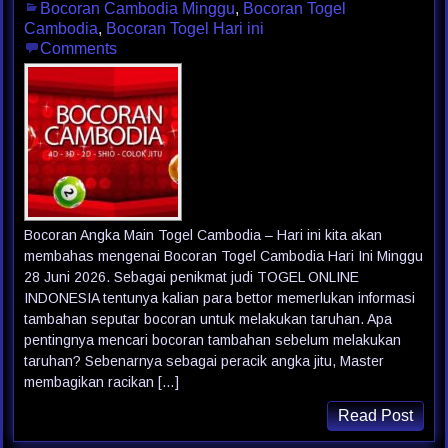
Bocoran Cambodia Minggu
,
Bocoran Togel
Cambodia
,
Bocoran Togel Hari ini
Comments
Bocoran Angka Main Togel Cambodia – Hari ini kita akan
membahas mengenai Bocoran Togel Cambodia Hari Ini Minggu
28 Juni 2026. Sebagai penikmat judi TOGEL ONLINE
INDONESIA tentunya kalian para bettor memerlukan informasi
tambahan seputar bocoran untuk melakukan taruhan. Apa
pentingnya mencari bocoran tambahan sebelum melakukan
taruhan? Sebenarnya sebagai peracik angka jitu, Master
membagikan racikan […]
Read Post