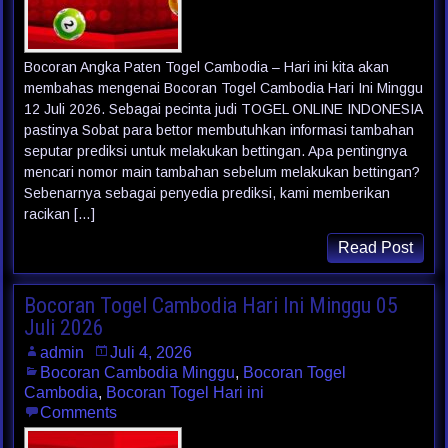
Bocoran Angka Paten Togel Cambodia – Hari ini kita akan
membahas mengenai Bocoran Togel Cambodia Hari Ini Minggu
12 Juli 2026. Sebagai pecinta judi TOGEL ONLINE INDONESIA
pastinya Sobat para bettor membutuhkan informasi tambahan
seputar prediksi untuk melakukan bettingan. Apa pentingnya
mencari nomor main tambahan sebelum melakukan bettingan?
Sebenarnya sebagai penyedia prediksi, kami memberikan
racikan […]
Read Post
Bocoran Togel Cambodia Hari Ini Minggu 05
Juli 2026
admin
Juli 4, 2026
Bocoran Cambodia Minggu
,
Bocoran Togel
Cambodia
,
Bocoran Togel Hari ini
Comments