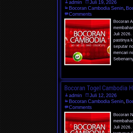
admin
Juli 19, 2026
Bocoran Cambodia Senin
,
Bo
Comments
Bocoran A
membahas 
Juli 2026
pastinya 
seputar n
mencari n
Sebenarny
Bocoran Togel Cambodia Har
admin
Juli 12, 2026
Bocoran Cambodia Senin
,
Bo
Comments
Bocoran N
membahas 
Juli 2026