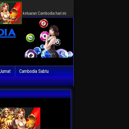
mbodia | data keluaran Cambodia hari ini
Jumat
Cambodia Sabtu