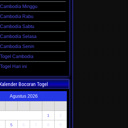
 Cambodia Minggu
 Cambodia Rabu
 Cambodia Sabtu
 Cambodia Selasa
 Cambodia Senin
 Togel Cambodia
Togel Hari ini
Kalender Bocoran Togel
Agustus 2026
S
R
K
J
S
M
1
2
4
5
6
7
8
9