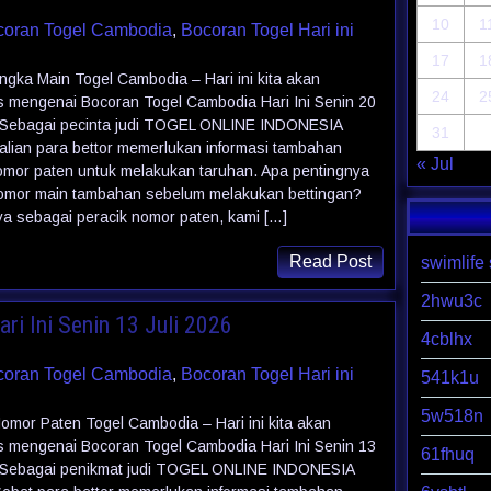
10
1
coran Togel Cambodia
,
Bocoran Togel Hari ini
17
1
ngka Main Togel Cambodia – Hari ini kita akan
24
2
mengenai Bocoran Togel Cambodia Hari Ini Senin 20
. Sebagai pecinta judi TOGEL ONLINE INDONESIA
31
kalian para bettor memerlukan informasi tambahan
« Jul
omor paten untuk melakukan taruhan. Apa pentingnya
omor main tambahan sebelum melakukan bettingan?
a sebagai peracik nomor paten, kami […]
Read Post
swimlife
2hwu3c
i Ini Senin 13 Juli 2026
4cblhx
coran Togel Cambodia
,
Bocoran Togel Hari ini
541k1u
5w518n
omor Paten Togel Cambodia – Hari ini kita akan
mengenai Bocoran Togel Cambodia Hari Ini Senin 13
61fhuq
. Sebagai penikmat judi TOGEL ONLINE INDONESIA