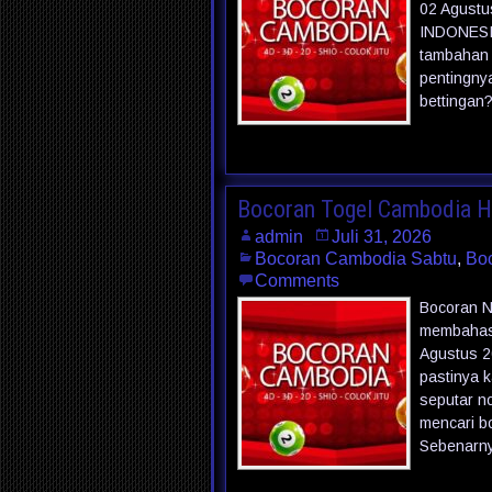
02 Agustu
INDONESIA
tambahan 
pentingny
bettingan
Bocoran Togel Cambodia Ha
admin
Juli 31, 2026
Bocoran Cambodia Sabtu
,
Bo
Comments
Bocoran No
membahas 
Agustus 2
pastinya 
seputar n
mencari b
Sebenarny