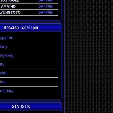
SUSTOGEL
DAFTAR
AMAT4D
DAFTAR
AYUNGTOTO
DAFTAR
Bocoran Togel Lain
ngapore
dney
ongkong
cau
iwan
ina
ambodia
STATISTIK