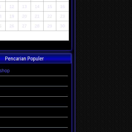
1
12
13
14
15
16
8
19
20
21
22
23
5
26
27
28
29
30
Pencarian Populer
 shop