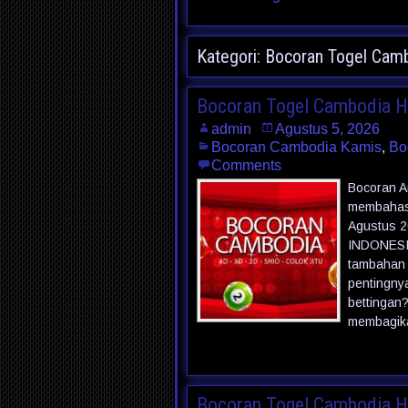
Kategori:
Bocoran Togel Cam
Bocoran Togel Cambodia Ha
admin
Agustus 5, 2026
Bocoran Cambodia Kamis
,
Bo
Comments
Bocoran A
membahas 
Agustus 2
INDONESIA
tambahan 
pentingny
bettingan
membagik
Bocoran Togel Cambodia Ha