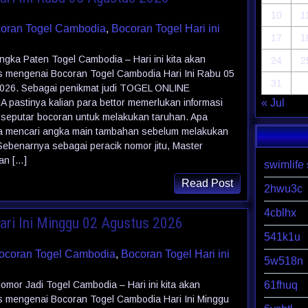
10
1
oran Togel Cambodia
,
Bocoran Togel Hari ini
17
1
ngka Paten Togel Cambodia – Hari ini kita akan
24
2
mengenai Bocoran Togel Cambodia Hari Ini Rabu 05
31
026. Sebagai penikmat judi TOGEL ONLINE
 pastinya kalian para bettor memerlukan informasi
« Jul
seputar bocoran untuk melakukan taruhan. Apa
a mencari angka main tambahan sebelum melakukan
Sebenarnya sebagai peracik nomor jitu, Master
an […]
swimlife
Read Post
2hwu3c
4cblhx
ri Ini Minggu 02 Agustus 2026
541k1u
ocoran Togel Cambodia
,
Bocoran Togel Hari ini
5w518n
omor Jadi Togel Cambodia – Hari ini kita akan
61fhuq
mengenai Bocoran Togel Cambodia Hari Ini Minggu