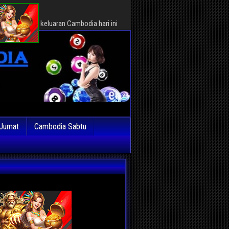
mbodia | data keluaran Cambodia hari ini
Jumat
Cambodia Sabtu