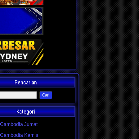
Pencarian
Kategori
 Cambodia Jumat
 Cambodia Kamis