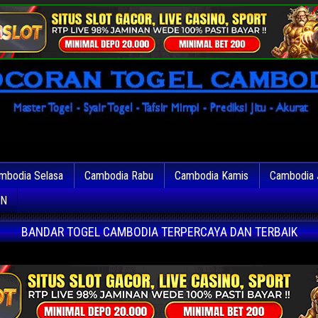
AT
kurat | prediksi situs agen bandar togel Cambodia terpercaya | nomor main Ca
mbodia Selasa
Cambodia Rabu
Cambodia Kamis
Cambodia 
AN
BANDAR TOGEL CAMBODIA TERPERCAYA DAN TERBAIK