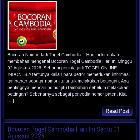
Bocoran Nomor Jadi Togel Cambodia – Hari ini kita akan
membahas mengenai Bocoran Togel Cambodia Hari Ini Minggu
02 Agustus 2026. Sebagai pecinta judi TOGEL ONLINE
INDONESIA tentunya kalian para bettor memerlukan informasi
tambahan seputar nomor jitu untuk melakukan bettingan. Apa
pentingnya mencari nomor jitu tambahan sebelum melakukan
bettingan? Sebenarnya sebagai penyedia nomor paten, Kita
[…]
Read Post
Bocoran Togel Cambodia Hari Ini Sabtu 01
Agustus 2026