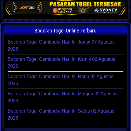
Bocoran Togel Online Terbaru
Bocoran Togel Cambodia Hari Ini Jumat 07 Agustus
2026
Bocoran Togel Cambodia Hari Ini Kamis 06 Agustus
2026
Bocoran Togel Cambodia Hari Ini Rabu 05 Agustus
2026
Bocoran Togel Cambodia Hari Ini Minggu 02 Agustus
2026
Bocoran Togel Cambodia Hari Ini Sabtu 01 Agustus
2026