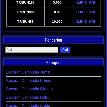
TRIBUN188
5.000
KLIK DI SINI
TRIBUN885
10.000
KLIK DI SINI
TRIBUN88
10.000
KLIK DI SINI
Pencarian
Kategori
Bocoran Cambodia Jumat
Bocoran Cambodia Kamis
Bocoran Cambodia Minggu
Bocoran Cambodia Rabu
Bocoran Cambodia Sabtu