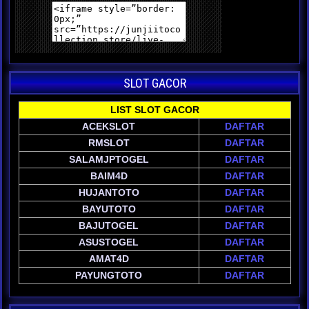
SLOT GACOR
LIST SLOT GACOR
ACEKSLOT
DAFTAR
RMSLOT
DAFTAR
SALAMJPTOGEL
DAFTAR
BAIM4D
DAFTAR
HUJANTOTO
DAFTAR
BAYUTOTO
DAFTAR
BAJUTOGEL
DAFTAR
ASUSTOGEL
DAFTAR
AMAT4D
DAFTAR
PAYUNGTOTO
DAFTAR