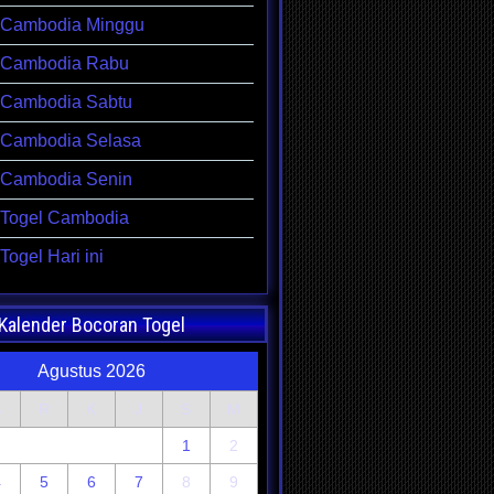
 Cambodia Minggu
 Cambodia Rabu
 Cambodia Sabtu
 Cambodia Selasa
 Cambodia Senin
 Togel Cambodia
Togel Hari ini
Kalender Bocoran Togel
Agustus 2026
S
R
K
J
S
M
1
2
4
5
6
7
8
9