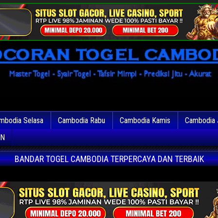
AT
kurat | prediksi situs agen bandar togel Cambodia terpercaya | nomor main Ca
mbodia Selasa
Cambodia Rabu
Cambodia Kamis
Cambodia 
AN
BANDAR TOGEL CAMBODIA TERPERCAYA DAN TERBAIK