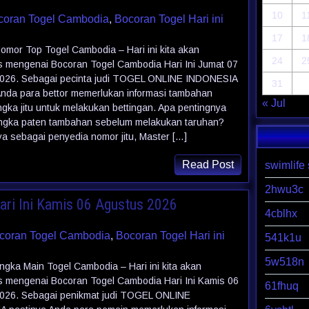
10
1
coran Togel Cambodia
,
Bocoran Togel Hari ini
17
1
omor Top Togel Cambodia – Hari ini kita akan
24
2
mengenai Bocoran Togel Cambodia Hari Ini Jumat 07
026. Sebagai pecinta judi TOGEL ONLINE INDONESIA
31
Anda para bettor memerlukan informasi tambahan
« Jul
gka jitu untuk melakukan bettingan. Apa pentingnya
ngka paten tambahan sebelum melakukan taruhan?
a sebagai penyedia nomor jitu, Master […]
Read Post
swimlife
2hwu3c
ri Ini Kamis 06 Agustus 2026
4cblhx
coran Togel Cambodia
,
Bocoran Togel Hari ini
541k1u
5w518n
ngka Main Togel Cambodia – Hari ini kita akan
mengenai Bocoran Togel Cambodia Hari Ini Kamis 06
61fhuq
026. Sebagai penikmat judi TOGEL ONLINE