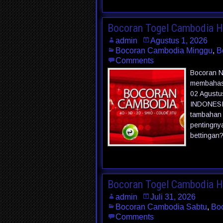
Bocoran Togel Cambodia Ha
admin
Agustus 1, 2026
Bocoran Cambodia Minggu
,
B
Comments
Bocoran N
membahas 
02 Agustu
INDONESIA
tambahan 
pentingny
bettingan
Bocoran Togel Cambodia Ha
admin
Juli 31, 2026
Bocoran Cambodia Sabtu
,
Bo
Comments