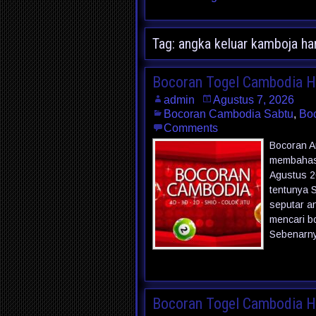
Tag:
angka keluar kamboja hari
Bocoran Togel Cambodia Ha
admin
Agustus 7, 2026
Bocoran Cambodia Sabtu
,
Bo
Comments
Bocoran An
membahas 
Agustus 2
tentunya 
seputar a
mencari b
Sebenarny
Bocoran Togel Cambodia Ha