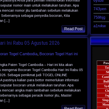
 pastinya Anda para pemain memerlukan informasi
6ysbtl
seputar nomor main untuk melakukan taruhan. Apa
743yen
a mencari nomor jitu tambahan sebelum melakukan
? Sebenarnya sebagai penyedia bocoran, Kita
759hjg
an […]
a1rvkw
Read Post
ri Ini Rabu 05 Agustus 2026
oran Togel Cambodia
,
Bocoran Togel Hari ini
ngka Paten Togel Cambodia – Hari ini kita akan
mengenai Bocoran Togel Cambodia Hari Ini Rabu 05
026. Sebagai penikmat judi TOGEL ONLINE
 pastinya kalian para bettor memerlukan informasi
seputar bocoran untuk melakukan taruhan. Apa
a mencari angka main tambahan sebelum melakukan
Sebenarnya sebagai peracik nomor jitu, Master
an […]
Read Post