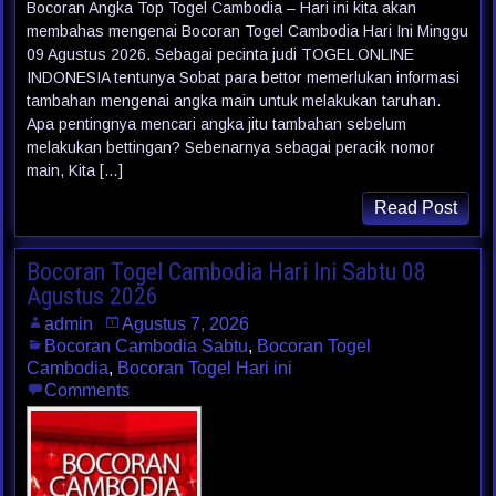
Bocoran Angka Top Togel Cambodia – Hari ini kita akan
membahas mengenai Bocoran Togel Cambodia Hari Ini Minggu
09 Agustus 2026. Sebagai pecinta judi TOGEL ONLINE
INDONESIA tentunya Sobat para bettor memerlukan informasi
tambahan mengenai angka main untuk melakukan taruhan.
Apa pentingnya mencari angka jitu tambahan sebelum
melakukan bettingan? Sebenarnya sebagai peracik nomor
main, Kita […]
Read Post
Bocoran Togel Cambodia Hari Ini Sabtu 08
Agustus 2026
admin
Agustus 7, 2026
Bocoran Cambodia Sabtu
,
Bocoran Togel
Cambodia
,
Bocoran Togel Hari ini
Comments