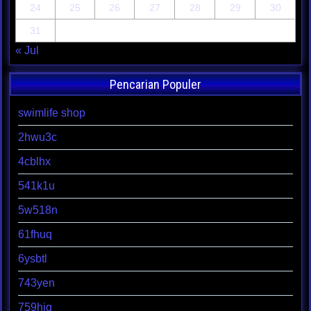
24
25
26
27
28
29
30
31
« Jul
Pencarian Populer
swimlife shop
2hwu3c
4cblhx
541k1u
5w518n
61fhuq
6ysbtl
743yen
759hjg