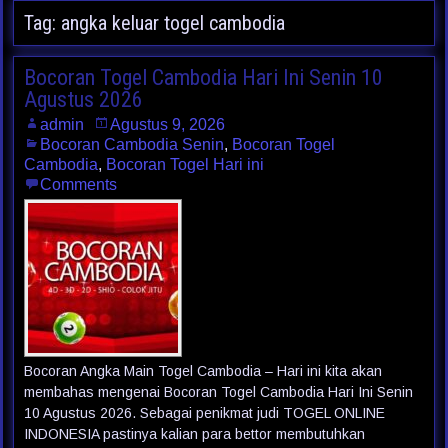
Tag:
angka keluar togel cambodia
Bocoran Togel Cambodia Hari Ini Senin 10
Agustus 2026
admin
Agustus 9, 2026
Bocoran Cambodia Senin
,
Bocoran Togel
Cambodia
,
Bocoran Togel Hari ini
Comments
Bocoran Angka Main Togel Cambodia – Hari ini kita akan
membahas mengenai Bocoran Togel Cambodia Hari Ini Senin
10 Agustus 2026. Sebagai penikmat judi TOGEL ONLINE
INDONESIA pastinya kalian para bettor membutuhkan