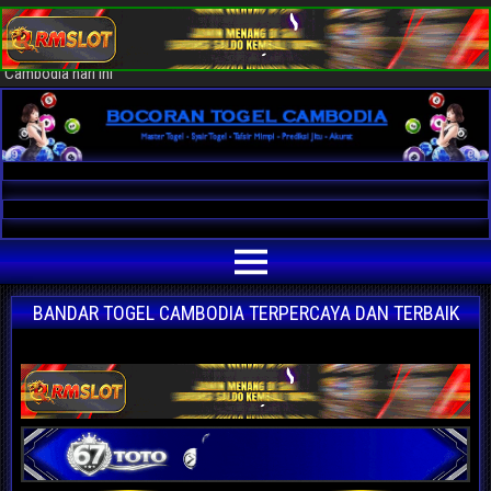
Bocoran Togel Cambodia AKURAT
Bocoran angka jitu togel Cambodia paling akurat | prediksi situs agen
bandar togel Cambodia terpercaya | nomor main Cambodia | data keluaran
Cambodia hari ini
BANDAR TOGEL CAMBODIA TERPERCAYA DAN TERBAIK