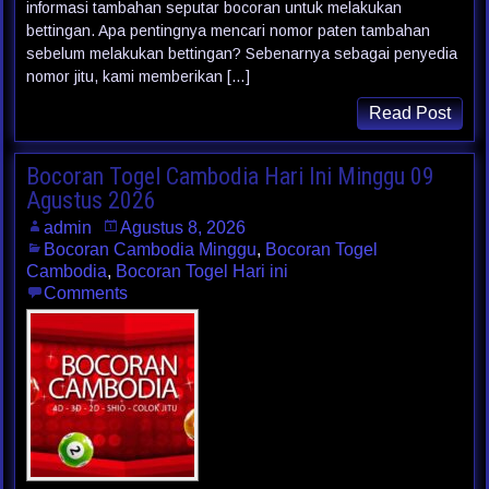
informasi tambahan seputar bocoran untuk melakukan
bettingan. Apa pentingnya mencari nomor paten tambahan
sebelum melakukan bettingan? Sebenarnya sebagai penyedia
nomor jitu, kami memberikan […]
Read Post
Bocoran Togel Cambodia Hari Ini Minggu 09
Agustus 2026
admin
Agustus 8, 2026
Bocoran Cambodia Minggu
,
Bocoran Togel
Cambodia
,
Bocoran Togel Hari ini
Comments