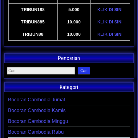
TRIBUN188
5.000
KLIK DI SINI
TRIBUN885
10.000
KLIK DI SINI
TRIBUN88
10.000
KLIK DI SINI
Pencarian
Kategori
Bocoran Cambodia Jumat
Bocoran Cambodia Kamis
Bocoran Cambodia Minggu
Bocoran Cambodia Rabu