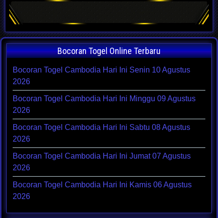
Bocoran Togel Online Terbaru
Bocoran Togel Cambodia Hari Ini Senin 10 Agustus
2026
Bocoran Togel Cambodia Hari Ini Minggu 09 Agustus
2026
Bocoran Togel Cambodia Hari Ini Sabtu 08 Agustus
2026
Bocoran Togel Cambodia Hari Ini Jumat 07 Agustus
2026
Bocoran Togel Cambodia Hari Ini Kamis 06 Agustus
2026