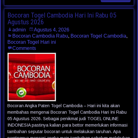
Bocoran Togel Cambodia Hari Ini Rabu 05
Agustus 2026
admin
Agustus 4, 2026
Bocoran Cambodia Rabu
,
Bocoran Togel Cambodia
,
Bocoran Togel Hari ini
Comments
Bocoran Angka Paten Togel Cambodia – Hari ini kita akan
membahas mengenai Bocoran Togel Cambodia Hari Ini Rabu
05 Agustus 2026. Sebagai penikmat judi TOGEL ONLINE
INDONESIA pastinya kalian para bettor memerlukan informasi
tambahan seputar bocoran untuk melakukan taruhan. Apa
pentingnya mencari angka main tambahan sebelum melakukan