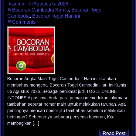
admin
Agustus 5, 2026
Bocoran Cambodia Kamis
,
Bocoran Togel
Cambodia
,
Bocoran Togel Hari ini
Comments
Bocoran Angka Main Togel Cambodia – Hari ini kita akan
membahas mengenai Bocoran Togel Cambodia Hari Ini Kamis
06 Agustus 2026. Sebagai penikmat judi TOGEL ONLINE
INDONESIA pastinya Anda para pemain memerlukan informasi
tambahan seputar nomor main untuk melakukan taruhan. Apa
pentingnya mencari nomor jitu tambahan sebelum melakukan
bettingan? Sebenarnya sebagai penyedia bocoran, Kita
membagikan […]
Read Post