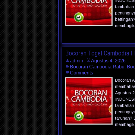
INDONESIA
tambahan 
pentingny
bettingan
membagik
Bocoran Togel Cambodia Ha
admin
Agustus 4, 2026
Bocoran Cambodia Rabu
,
Boc
Comments
Bocoran A
membahas 
Agustus 2
INDONESIA
tambahan 
pentingny
taruhan? 
membagik