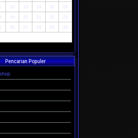
1
12
13
14
15
16
8
19
20
21
22
23
5
26
27
28
29
30
Pencarian Populer
 shop