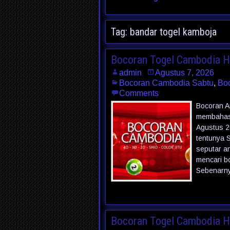
Tag:
bandar togel kamboja
Bocoran Togel Cambodia Ha
admin
Agustus 7, 2026
Bocoran Cambodia Sabtu
,
Bo
Comments
Bocoran An
membahas 
Agustus 2
tentunya 
seputar a
mencari b
Sebenarny
Bocoran Togel Cambodia Ha