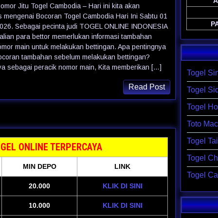
A
mor Jitu Togel Cambodia – Hari ini kita akan
mengenai Bocoran Togel Cambodia Hari Ini Sabtu 01
P
026. Sebagai pecinta judi TOGEL ONLINE INDONESIA
kalian para bettor memerlukan informasi tambahan
omor main untuk melakukan bettingan. Apa pentingnya
ocoran tambahan sebelum melakukan bettingan?
a sebagai peracik nomor main, Kita memberikan […]
Togel Si
Read Post
Togel Si
Togel H
Toto Ma
Togel Ta
GEL ONLINE TERPERCAYA
Togel Ch
MIN DEPO
LINK
Togel C
20.000
KLIK DI SINI
10.000
KLIK DI SINI