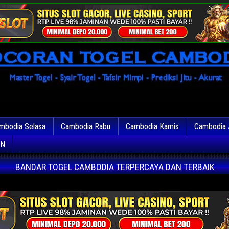
AT
kurat | prediksi situs agen bandar togel Cambodia terpercaya | nomor main Ca
mbodia Selasa
Cambodia Rabu
Cambodia Kamis
Cambodia 
AN
BANDAR TOGEL CAMBODIA TERPERCAYA DAN TERBAIK