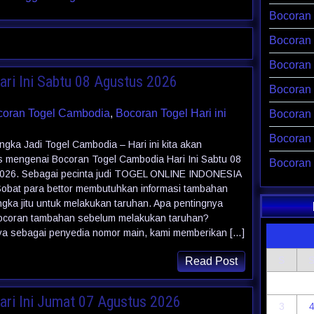
Bocoran
Bocoran
Bocoran
ri Ini Sabtu 08 Agustus 2026
Bocoran
coran Togel Cambodia
,
Bocoran Togel Hari ini
Bocoran
Bocoran
gka Jadi Togel Cambodia – Hari ini kita akan
mengenai Bocoran Togel Cambodia Hari Ini Sabtu 08
Bocoran 
026. Sebagai pecinta judi TOGEL ONLINE INDONESIA
Sobat para bettor membutuhkan informasi tambahan
ngka jitu untuk melakukan taruhan. Apa pentingnya
ocoran tambahan sebelum melakukan taruhan?
a sebagai penyedia nomor main, kami memberikan […]
S
Read Post
ri Ini Jumat 07 Agustus 2026
3