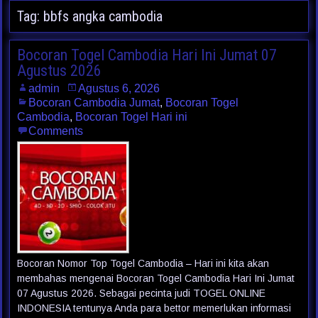
Tag:
bbfs angka cambodia
Bocoran Togel Cambodia Hari Ini Jumat 07
Agustus 2026
admin
Agustus 6, 2026
Bocoran Cambodia Jumat
,
Bocoran Togel
Cambodia
,
Bocoran Togel Hari ini
Comments
Bocoran Nomor Top Togel Cambodia – Hari ini kita akan
membahas mengenai Bocoran Togel Cambodia Hari Ini Jumat
07 Agustus 2026. Sebagai pecinta judi TOGEL ONLINE
INDONESIA tentunya Anda para bettor memerlukan informasi