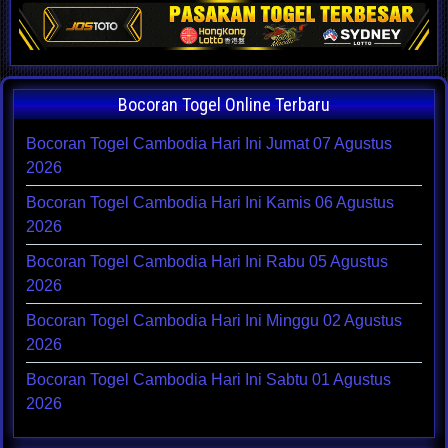
Bocoran Togel Online Terbaru
Bocoran Togel Cambodia Hari Ini Jumat 07 Agustus
2026
Bocoran Togel Cambodia Hari Ini Kamis 06 Agustus
2026
Bocoran Togel Cambodia Hari Ini Rabu 05 Agustus
2026
Bocoran Togel Cambodia Hari Ini Minggu 02 Agustus
2026
Bocoran Togel Cambodia Hari Ini Sabtu 01 Agustus
2026