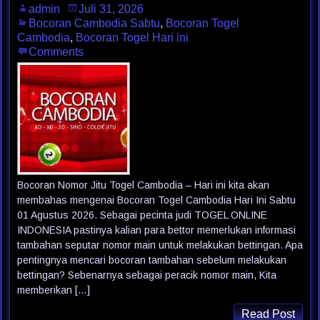
admin
Juli 31, 2026
Bocoran Cambodia Sabtu
,
Bocoran Togel
Cambodia
,
Bocoran Togel Hari ini
Comments
Bocoran Nomor Jitu Togel Cambodia – Hari ini kita akan
membahas mengenai Bocoran Togel Cambodia Hari Ini Sabtu
01 Agustus 2026. Sebagai pecinta judi TOGEL ONLINE
INDONESIA pastinya kalian para bettor memerlukan informasi
tambahan seputar nomor main untuk melakukan bettingan. Apa
pentingnya mencari bocoran tambahan sebelum melakukan
bettingan? Sebenarnya sebagai peracik nomor main, Kita
memberikan […]
Read Post