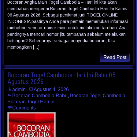
Bocoran Angka Main Togel Cambodia – Hari ini kita akan
membahas mengenai Bocoran Togel Cambodia Hari Ini Kamis
06 Agustus 2026. Sebagai penikmat judi TOGEL ONLINE
INDONESIA pastinya Anda para pemain memerlukan informasi
tambahan seputar nomor main untuk melakukan taruhan. Apa
pentingnya mencari nomor jitu tambahan sebelum melakukan
bettingan? Sebenarnya sebagai penyedia bocoran, Kita
membagikan […]
Read Post
Bocoran Togel Cambodia Hari Ini Rabu 05
Agustus 2026
admin
Agustus 4, 2026
Bocoran Cambodia Rabu
,
Bocoran Togel Cambodia
,
Bocoran Togel Hari ini
Comments