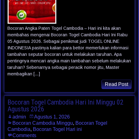
Bocoran Angka Paten Togel Cambodia – Hari ini kita akan
membahas mengenai Bocoran Togel Cambodia Hari Ini Rabu
05 Agustus 2026. Sebagai penikmat judi TOGEL ONLINE
INDONESIA pastinya kalian para bettor memerlukan informasi
tambahan seputar bocoran untuk melakukan taruhan. Apa
pentingnya mencari angka main tambahan sebelum melakukan
taruhan? Sebenarnya sebagai peracik nomor jitu, Master
membagikan […]
Read Post
Bocoran Togel Cambodia Hari Ini Minggu 02
Agustus 2026
admin
Agustus 1, 2026
Bocoran Cambodia Minggu
,
Bocoran Togel
Cambodia
,
Bocoran Togel Hari ini
Comments