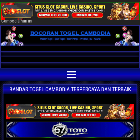
Bocoran Togel Cambodia AKURAT
Bocoran angka jitu togel Cambodia paling akurat | prediksi situs agen
bandar togel Cambodia terpercaya | nomor main Cambodia | data keluaran
Cambodia hari ini
BANDAR TOGEL CAMBODIA TERPERCAYA DAN TERBAIK