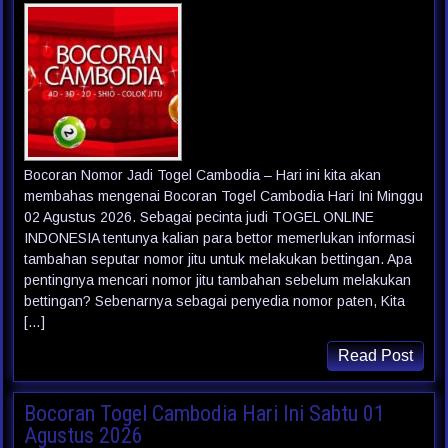
Bocoran Nomor Jadi Togel Cambodia – Hari ini kita akan
membahas mengenai Bocoran Togel Cambodia Hari Ini Minggu
02 Agustus 2026. Sebagai pecinta judi TOGEL ONLINE
INDONESIA tentunya kalian para bettor memerlukan informasi
tambahan seputar nomor jitu untuk melakukan bettingan. Apa
pentingnya mencari nomor jitu tambahan sebelum melakukan
bettingan? Sebenarnya sebagai penyedia nomor paten, Kita
[…]
Read Post
Bocoran Togel Cambodia Hari Ini Sabtu 01
Agustus 2026