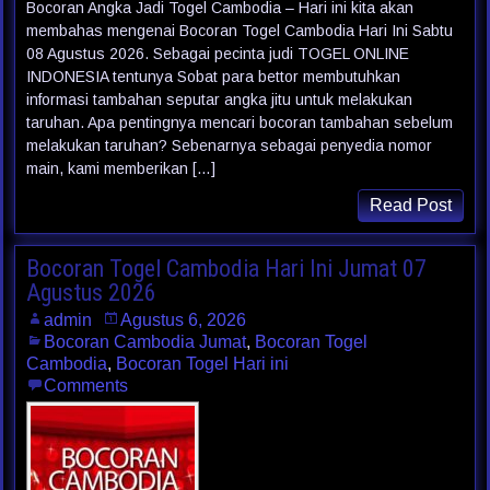
Bocoran Angka Jadi Togel Cambodia – Hari ini kita akan
membahas mengenai Bocoran Togel Cambodia Hari Ini Sabtu
08 Agustus 2026. Sebagai pecinta judi TOGEL ONLINE
INDONESIA tentunya Sobat para bettor membutuhkan
informasi tambahan seputar angka jitu untuk melakukan
taruhan. Apa pentingnya mencari bocoran tambahan sebelum
melakukan taruhan? Sebenarnya sebagai penyedia nomor
main, kami memberikan […]
Read Post
Bocoran Togel Cambodia Hari Ini Jumat 07
Agustus 2026
admin
Agustus 6, 2026
Bocoran Cambodia Jumat
,
Bocoran Togel
Cambodia
,
Bocoran Togel Hari ini
Comments