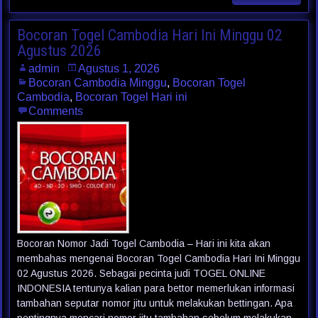
Bocoran Togel Cambodia Hari Ini Minggu 02
Agustus 2026
admin
Agustus 1, 2026
Bocoran Cambodia Minggu
,
Bocoran Togel
Cambodia
,
Bocoran Togel Hari ini
Comments
Bocoran Nomor Jadi Togel Cambodia – Hari ini kita akan
membahas mengenai Bocoran Togel Cambodia Hari Ini Minggu
02 Agustus 2026. Sebagai pecinta judi TOGEL ONLINE
INDONESIA tentunya kalian para bettor memerlukan informasi
tambahan seputar nomor jitu untuk melakukan bettingan. Apa
pentingnya mencari nomor jitu tambahan sebelum melakukan