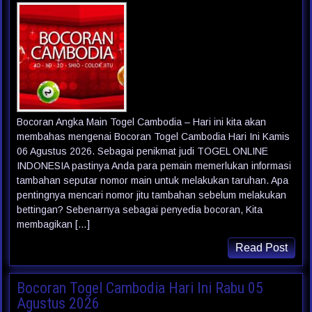
Bocoran Angka Main Togel Cambodia – Hari ini kita akan
membahas mengenai Bocoran Togel Cambodia Hari Ini Kamis
06 Agustus 2026. Sebagai penikmat judi TOGEL ONLINE
INDONESIA pastinya Anda para pemain memerlukan informasi
tambahan seputar nomor main untuk melakukan taruhan. Apa
pentingnya mencari nomor jitu tambahan sebelum melakukan
bettingan? Sebenarnya sebagai penyedia bocoran, Kita
membagikan […]
Read Post
Bocoran Togel Cambodia Hari Ini Rabu 05
Agustus 2026