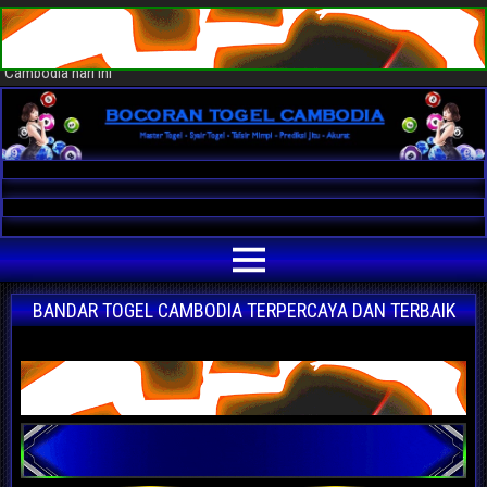
Bocoran Togel Cambodia AKURAT
Bocoran angka jitu togel Cambodia paling akurat | prediksi situs agen
bandar togel Cambodia terpercaya | nomor main Cambodia | data keluaran
Cambodia hari ini
BANDAR TOGEL CAMBODIA TERPERCAYA DAN TERBAIK