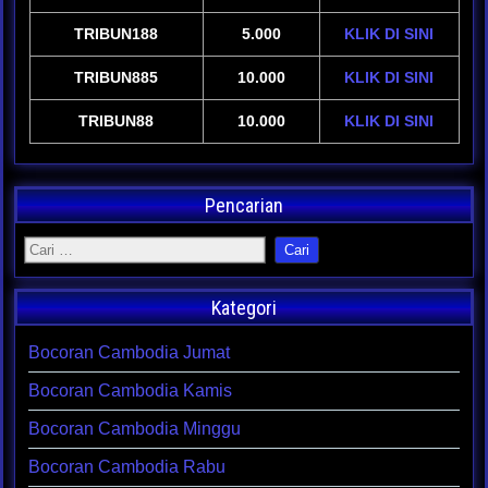
TRIBUN188
5.000
KLIK DI SINI
TRIBUN885
10.000
KLIK DI SINI
TRIBUN88
10.000
KLIK DI SINI
Pencarian
Kategori
Bocoran Cambodia Jumat
Bocoran Cambodia Kamis
Bocoran Cambodia Minggu
Bocoran Cambodia Rabu