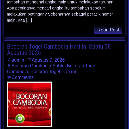
tambahan mengenai angka main untuk melakukan taruhan.
Apa pentingnya mencari angka jitu tambahan sebelum
melakukan bettingan? Sebenarnya sebagai peracik nomor
main, Kita […]
Read Post
Bocoran Togel Cambodia Hari Ini Sabtu 08
Agustus 2026
admin
Agustus 7, 2026
Bocoran Cambodia Sabtu
,
Bocoran Togel
Cambodia
,
Bocoran Togel Hari ini
Comments