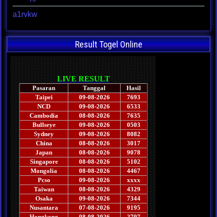
a1rvkw
Result Togel Online