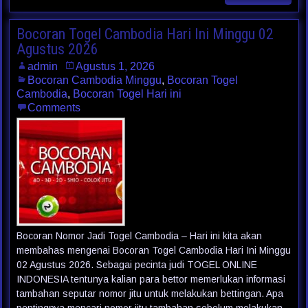
Bocoran Togel Cambodia Hari Ini Minggu 02
Agustus 2026
admin
Agustus 1, 2026
Bocoran Cambodia Minggu
,
Bocoran Togel
Cambodia
,
Bocoran Togel Hari ini
Comments
Bocoran Nomor Jadi Togel Cambodia – Hari ini kita akan
membahas mengenai Bocoran Togel Cambodia Hari Ini Minggu
02 Agustus 2026. Sebagai pecinta judi TOGEL ONLINE
INDONESIA tentunya kalian para bettor memerlukan informasi
tambahan seputar nomor jitu untuk melakukan bettingan. Apa
pentingnya mencari nomor jitu tambahan sebelum melakukan