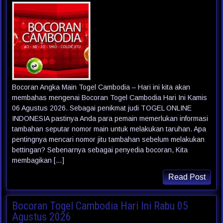
Bocoran Angka Main Togel Cambodia – Hari ini kita akan
membahas mengenai Bocoran Togel Cambodia Hari Ini Kamis
06 Agustus 2026. Sebagai penikmat judi TOGEL ONLINE
INDONESIA pastinya Anda para pemain memerlukan informasi
tambahan seputar nomor main untuk melakukan taruhan. Apa
pentingnya mencari nomor jitu tambahan sebelum melakukan
bettingan? Sebenarnya sebagai penyedia bocoran, Kita
membagikan […]
Read Post
Bocoran Togel Cambodia Hari Ini Rabu 05
Agustus 2026