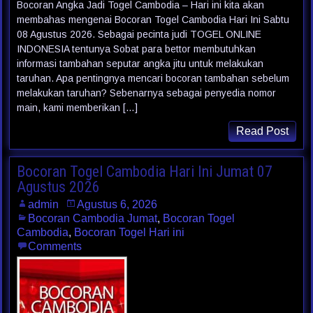
Bocoran Angka Jadi Togel Cambodia – Hari ini kita akan
membahas mengenai Bocoran Togel Cambodia Hari Ini Sabtu
08 Agustus 2026. Sebagai pecinta judi TOGEL ONLINE
INDONESIA tentunya Sobat para bettor membutuhkan
informasi tambahan seputar angka jitu untuk melakukan
taruhan. Apa pentingnya mencari bocoran tambahan sebelum
melakukan taruhan? Sebenarnya sebagai penyedia nomor
main, kami memberikan […]
Read Post
Bocoran Togel Cambodia Hari Ini Jumat 07
Agustus 2026
admin
Agustus 6, 2026
Bocoran Cambodia Jumat
,
Bocoran Togel
Cambodia
,
Bocoran Togel Hari ini
Comments