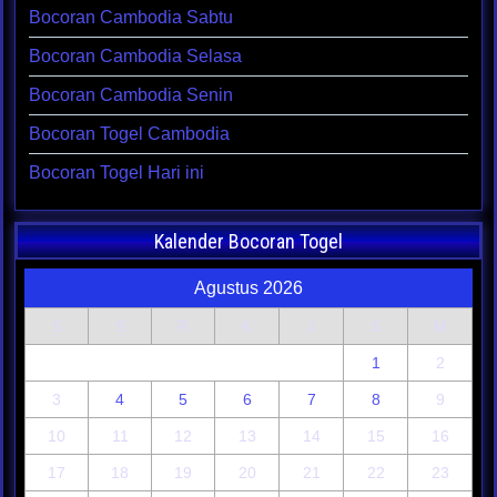
Bocoran Cambodia Sabtu
Bocoran Cambodia Selasa
Bocoran Cambodia Senin
Bocoran Togel Cambodia
Bocoran Togel Hari ini
Kalender Bocoran Togel
Agustus 2026
S
S
R
K
J
S
M
1
2
3
4
5
6
7
8
9
10
11
12
13
14
15
16
17
18
19
20
21
22
23