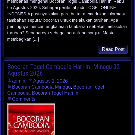
membahas mengenai Bocoran Togel Cambodia Hari Ini Rabu
05 Agustus 2026. Sebagai penikmat judi TOGEL ONLINE
INDONESIA pastinya kalian para bettor memerlukan informasi
tambahan seputar bocoran untuk melakukan taruhan. Apa
pentingnya mencari angka main tambahan sebelum melakukan
taruhan? Sebenarnya sebagai peracik nomor jitu, Master
membagikan […]
Read Post
Bocoran Togel Cambodia Hari Ini Minggu 02
Agustus 2026
admin
Agustus 1, 2026
Bocoran Cambodia Minggu
,
Bocoran Togel
Cambodia
,
Bocoran Togel Hari ini
Comments