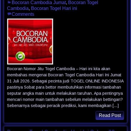
Bocoran Cambodia Jumat
,
Bocoran Togel
Cambodia
,
Bocoran Togel Hari ini
Comments
Bocoran Nomor Jitu Togel Cambodia – Hari ini kita akan
membahas mengenai Bocoran Togel Cambodia Hari Ini Jumat
31 Juli 2026. Sebagai pecinta judi TOGEL ONLINE INDONESIA
pastinya Sobat para bettor membutuhkan informasi tambahan
seputar angka main untuk melakukan taruhan. Apa pentingnya
mencari nomor main tambahan sebelum melakukan bettingan?
Sebenarnya sebagai peracik prediksi, kami membagikan […]
Read Post