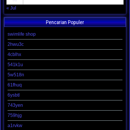
« Jul
Pencarian Populer
swimlife shop
2hwu3c
4cblhx
541k1u
5w518n
61fhuq
6ysbtl
743yen
759hjg
a1rvkw