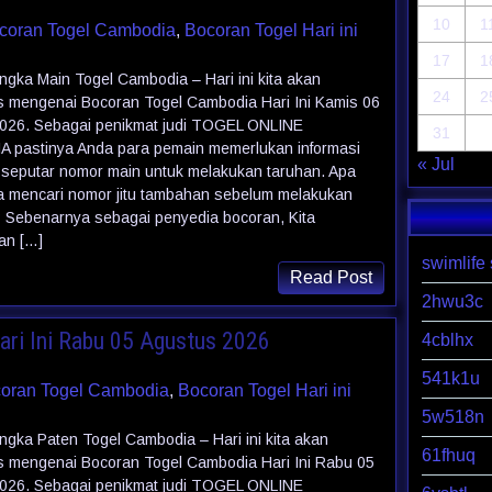
10
1
coran Togel Cambodia
,
Bocoran Togel Hari ini
17
1
ngka Main Togel Cambodia – Hari ini kita akan
24
2
mengenai Bocoran Togel Cambodia Hari Ini Kamis 06
026. Sebagai penikmat judi TOGEL ONLINE
31
 pastinya Anda para pemain memerlukan informasi
« Jul
seputar nomor main untuk melakukan taruhan. Apa
a mencari nomor jitu tambahan sebelum melakukan
? Sebenarnya sebagai penyedia bocoran, Kita
an […]
swimlife
Read Post
2hwu3c
ri Ini Rabu 05 Agustus 2026
4cblhx
541k1u
oran Togel Cambodia
,
Bocoran Togel Hari ini
5w518n
ngka Paten Togel Cambodia – Hari ini kita akan
61fhuq
mengenai Bocoran Togel Cambodia Hari Ini Rabu 05
026. Sebagai penikmat judi TOGEL ONLINE