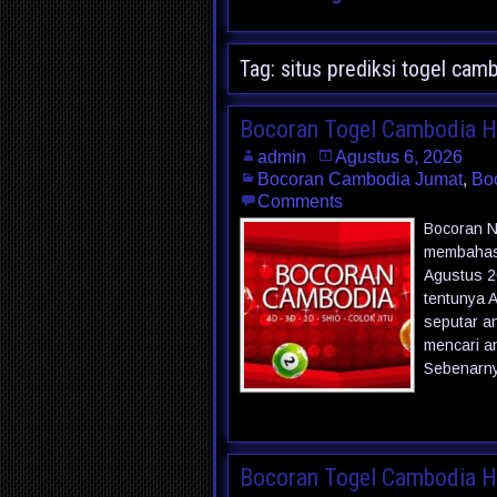
Tag:
situs prediksi togel cam
Bocoran Togel Cambodia Ha
admin
Agustus 6, 2026
Bocoran Cambodia Jumat
,
Bo
Comments
Bocoran N
membahas 
Agustus 2
tentunya 
seputar an
mencari a
Sebenarny
Bocoran Togel Cambodia Ha