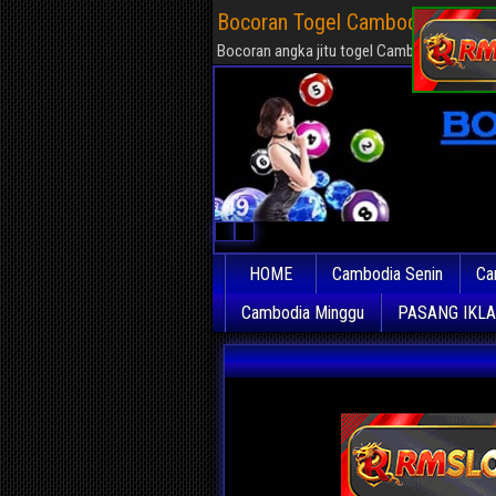
Bocoran Togel Cambodia AKUR
Bocoran angka jitu togel Cambodia paling a
HOME
Cambodia Senin
Ca
Cambodia Minggu
PASANG IKL