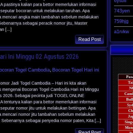
6ysbtl
 pastinya kalian para bettor memerlukan informasi
seputar bocoran untuk melakukan taruhan. Apa
743yen
a mencari angka main tambahan sebelum melakukan
759hjg
Sebenarnya sebagai peracik nomor jitu, Master
an […]
a1rvkw
Read Post
ri Ini Minggu 02 Agustus 2026
ocoran Togel Cambodia
,
Bocoran Togel Hari ini
omor Jadi Togel Cambodia – Hari ini kita akan
mengenai Bocoran Togel Cambodia Hari Ini Minggu
s 2026. Sebagai pecinta judi TOGEL ONLINE
 tentunya kalian para bettor memerlukan informasi
seputar nomor jitu untuk melakukan bettingan. Apa
a mencari nomor jitu tambahan sebelum melakukan
? Sebenarnya sebagai penyedia nomor paten, Kita […]
Read Post