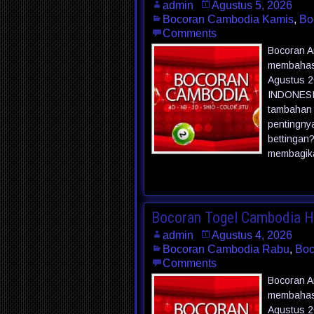
admin
Agustus 5, 2026
Bocoran Cambodia Kamis
,
Bo
Comments
Bocoran A
membahas 
Agustus 2
INDONESIA
tambahan 
pentingny
bettingan
membagik
Bocoran Togel Cambodia Ha
admin
Agustus 4, 2026
Bocoran Cambodia Rabu
,
Boc
Comments
Bocoran A
membahas 
Agustus 2