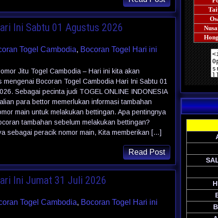
ri Ini Sabtu 01 Agustus 2026
coran Togel Cambodia
,
Bocoran Togel Hari ini
mor Jitu Togel Cambodia – Hari ini kita akan
mengenai Bocoran Togel Cambodia Hari Ini Sabtu 01
026. Sebagai pecinta judi TOGEL ONLINE INDONESIA
kalian para bettor memerlukan informasi tambahan
omor main untuk melakukan bettingan. Apa pentingnya
ocoran tambahan sebelum melakukan bettingan?
a sebagai peracik nomor main, Kita memberikan […]
Read Post
SA
ri Ini Jumat 31 Juli 2026
H
coran Togel Cambodia
,
Bocoran Togel Hari ini
B