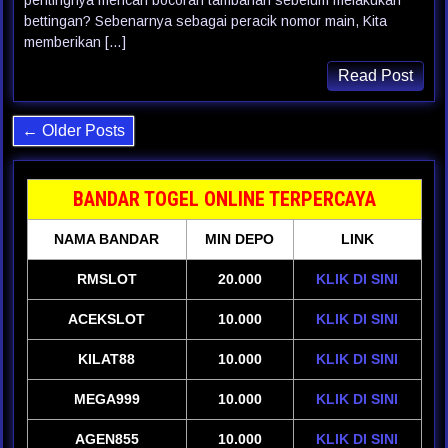
bettingan? Sebenarnya sebagai peracik nomor main, Kita
memberikan […]
Read Post
← Older Posts
BANDAR TOGEL ONLINE TERPERCAYA
NAMA BANDAR
MIN DEPO
LINK
RMSLOT
20.000
KLIK DI SINI
ACEKSLOT
10.000
KLIK DI SINI
KILAT88
10.000
KLIK DI SINI
MEGA999
10.000
KLIK DI SINI
AGEN855
10.000
KLIK DI SINI