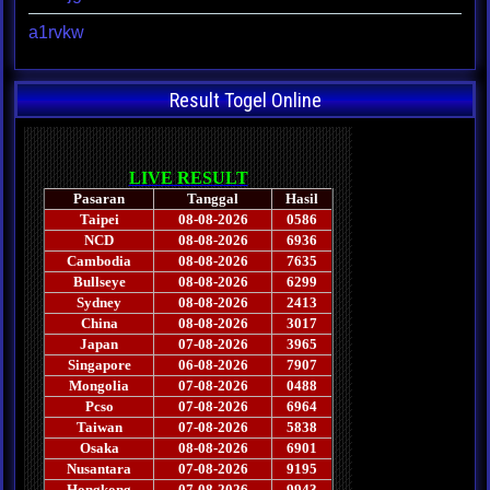
a1rvkw
Result Togel Online