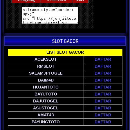
SLOT GACOR
LIST SLOT GACOR
ACEKSLOT
DAFTAR
RMSLOT
DAFTAR
SALAMJPTOGEL
DAFTAR
BAIM4D
DAFTAR
HUJANTOTO
DAFTAR
BAYUTOTO
DAFTAR
BAJUTOGEL
DAFTAR
ASUSTOGEL
DAFTAR
AMAT4D
DAFTAR
PAYUNGTOTO
DAFTAR