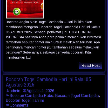
Bocoran Angka Main Togel Cambodia – Hari ini kita akan
membahas mengenai Bocoran Togel Cambodia Hari Ini Kamis
06 Agustus 2026. Sebagai penikmat judi TOGEL ONLINE
INDONESIA pastinya Anda para pemain memerlukan informasi
tambahan seputar nomor main untuk melakukan taruhan. Apa
pentingnya mencari nomor jitu tambahan sebelum melakukan
bettingan? Sebenarnya sebagai penyedia bocoran, Kita
membagikan […]
Read Post
Bocoran Togel Cambodia Hari Ini Rabu 05
Agustus 2026
admin
Agustus 4, 2026
Bocoran Cambodia Rabu
,
Bocoran Togel Cambodia
,
Bocoran Togel Hari ini
Comments