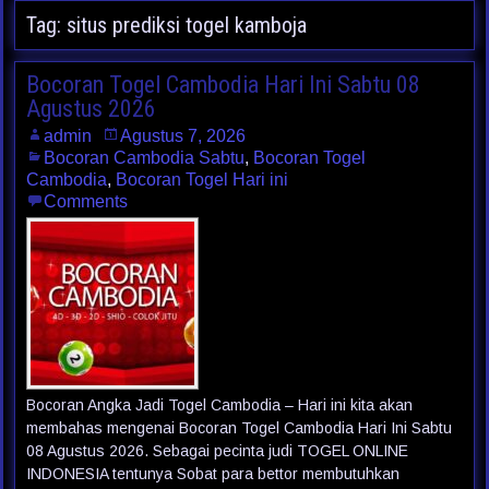
Tag:
situs prediksi togel kamboja
Bocoran Togel Cambodia Hari Ini Sabtu 08
Agustus 2026
admin
Agustus 7, 2026
Bocoran Cambodia Sabtu
,
Bocoran Togel
Cambodia
,
Bocoran Togel Hari ini
Comments
Bocoran Angka Jadi Togel Cambodia – Hari ini kita akan
membahas mengenai Bocoran Togel Cambodia Hari Ini Sabtu
08 Agustus 2026. Sebagai pecinta judi TOGEL ONLINE
INDONESIA tentunya Sobat para bettor membutuhkan