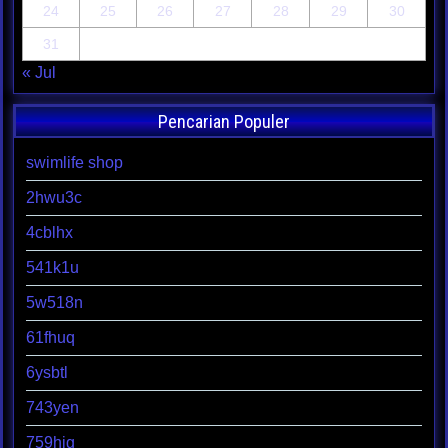
24
25
26
27
28
29
30
31
« Jul
Pencarian Populer
swimlife shop
2hwu3c
4cblhx
541k1u
5w518n
61fhuq
6ysbtl
743yen
759hjg