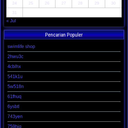
24
25
26
27
28
29
30
31
« Jul
Pencarian Populer
swimlife shop
2hwu3c
4cblhx
541k1u
5w518n
61fhuq
6ysbtl
743yen
759hjg