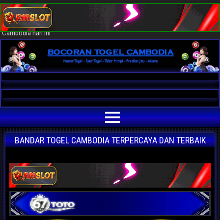
Bocoran Togel Cambodia AKURAT
Bocoran angka jitu togel Cambodia paling akurat | prediksi situs agen
bandar togel Cambodia terpercaya | nomor main Cambodia | data keluaran
Cambodia hari ini
BANDAR TOGEL CAMBODIA TERPERCAYA DAN TERBAIK