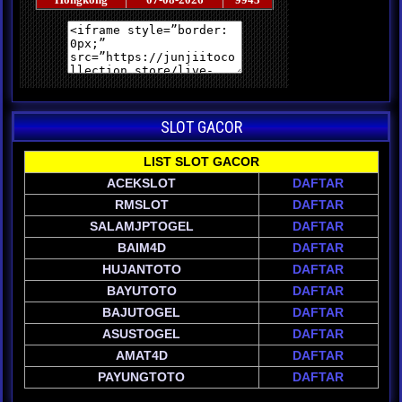
SLOT GACOR
LIST SLOT GACOR
ACEKSLOT
DAFTAR
RMSLOT
DAFTAR
SALAMJPTOGEL
DAFTAR
BAIM4D
DAFTAR
HUJANTOTO
DAFTAR
BAYUTOTO
DAFTAR
BAJUTOGEL
DAFTAR
ASUSTOGEL
DAFTAR
AMAT4D
DAFTAR
PAYUNGTOTO
DAFTAR