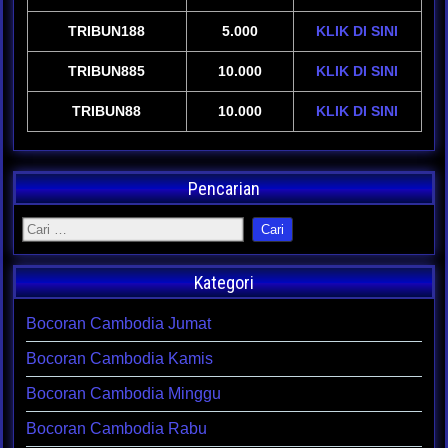
TRIBUN188
5.000
KLIK DI SINI
TRIBUN885
10.000
KLIK DI SINI
TRIBUN88
10.000
KLIK DI SINI
Pencarian
Kategori
Bocoran Cambodia Jumat
Bocoran Cambodia Kamis
Bocoran Cambodia Minggu
Bocoran Cambodia Rabu