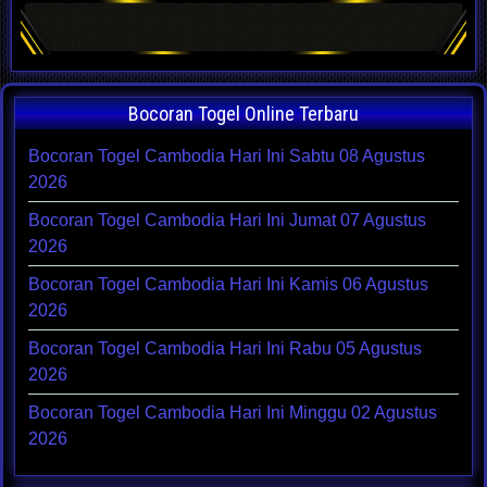
Bocoran Togel Online Terbaru
Bocoran Togel Cambodia Hari Ini Sabtu 08 Agustus
2026
Bocoran Togel Cambodia Hari Ini Jumat 07 Agustus
2026
Bocoran Togel Cambodia Hari Ini Kamis 06 Agustus
2026
Bocoran Togel Cambodia Hari Ini Rabu 05 Agustus
2026
Bocoran Togel Cambodia Hari Ini Minggu 02 Agustus
2026