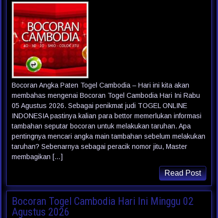
Bocoran Angka Paten Togel Cambodia – Hari ini kita akan
membahas mengenai Bocoran Togel Cambodia Hari Ini Rabu
05 Agustus 2026. Sebagai penikmat judi TOGEL ONLINE
INDONESIA pastinya kalian para bettor memerlukan informasi
tambahan seputar bocoran untuk melakukan taruhan. Apa
pentingnya mencari angka main tambahan sebelum melakukan
taruhan? Sebenarnya sebagai peracik nomor jitu, Master
membagikan […]
Read Post
Bocoran Togel Cambodia Hari Ini Minggu 02
Agustus 2026