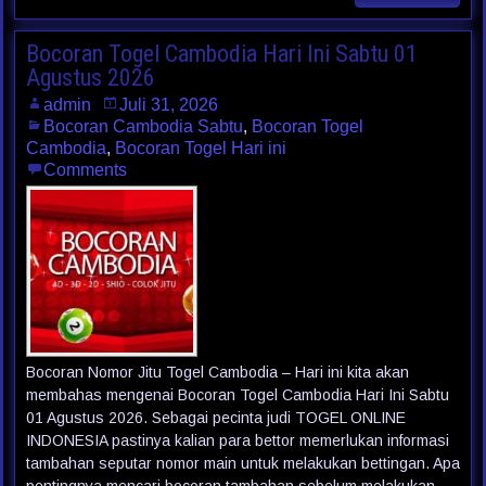
Bocoran Togel Cambodia Hari Ini Sabtu 01
Agustus 2026
admin
Juli 31, 2026
Bocoran Cambodia Sabtu
,
Bocoran Togel
Cambodia
,
Bocoran Togel Hari ini
Comments
Bocoran Nomor Jitu Togel Cambodia – Hari ini kita akan
membahas mengenai Bocoran Togel Cambodia Hari Ini Sabtu
01 Agustus 2026. Sebagai pecinta judi TOGEL ONLINE
INDONESIA pastinya kalian para bettor memerlukan informasi
tambahan seputar nomor main untuk melakukan bettingan. Apa
pentingnya mencari bocoran tambahan sebelum melakukan