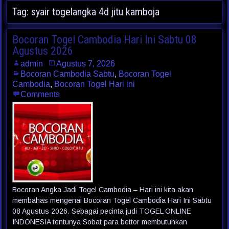
Tag:
syair togelangka 4d jitu kamboja
Bocoran Togel Cambodia Hari Ini Sabtu 08
Agustus 2026
admin
Agustus 7, 2026
Bocoran Cambodia Sabtu
,
Bocoran Togel
Cambodia
,
Bocoran Togel Hari ini
Comments
Bocoran Angka Jadi Togel Cambodia – Hari ini kita akan
membahas mengenai Bocoran Togel Cambodia Hari Ini Sabtu
08 Agustus 2026. Sebagai pecinta judi TOGEL ONLINE
INDONESIA tentunya Sobat para bettor membutuhkan