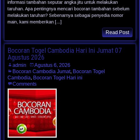
informasi tambahan seputar angka jitu untuk melakukan
taruhan. Apa pentingnya mencari bocoran tambahan sebelum
melakukan taruhan? Sebenarnya sebagai penyedia nomor
main, kami memberikan […]
Read Post
Bocoran Togel Cambodia Hari Ini Jumat 07
Agustus 2026
admin
Agustus 6, 2026
Bocoran Cambodia Jumat
,
Bocoran Togel
Cambodia
,
Bocoran Togel Hari ini
Comments