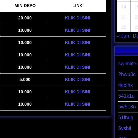
MIN DEPO
LINK
14
1
21
2
20.000
KLIK DI SINI
28
2
10.000
KLIK DI SINI
« Jun
De
10.000
KLIK DI SINI
10.000
KLIK DI SINI
swimlife
10.000
KLIK DI SINI
2hwu3c
5.000
KLIK DI SINI
4cblhx
10.000
KLIK DI SINI
541k1u
10.000
KLIK DI SINI
5w518n
61fhuq
6ysbtl