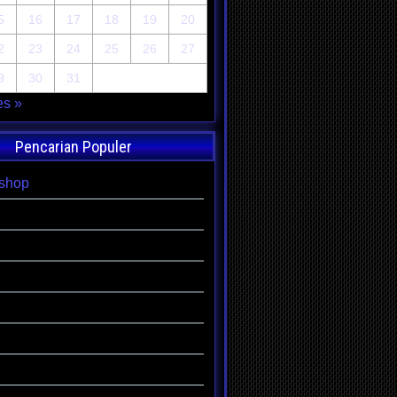
5
16
17
18
19
20
2
23
24
25
26
27
9
30
31
s »
Pencarian Populer
 shop