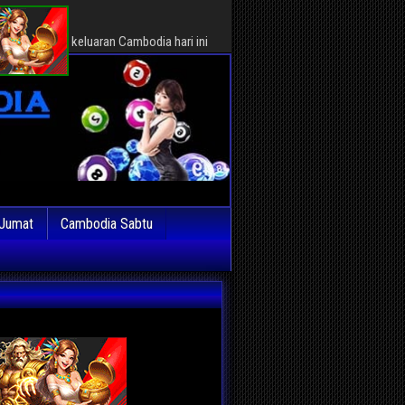
mbodia | data keluaran Cambodia hari ini
Jumat
Cambodia Sabtu