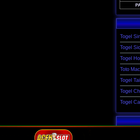
P
Togel Si
Togel Si
Togel H
Toto Ma
Togel Ta
Togel Ch
Togel C