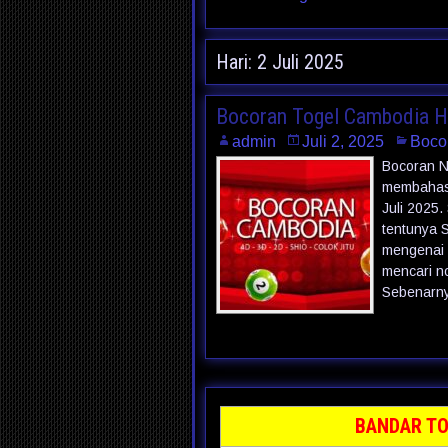
Hari:
2 Juli 2025
Bocoran Togel Cambodia Ha
admin
Juli 2, 2025
Bocor
Bocoran No
membahas 
Juli 2025
tentunya 
mengenai 
mencari n
Sebenarny
BANDAR TO