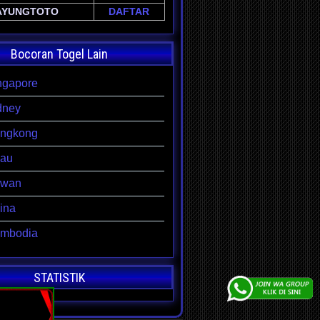
AYUNGTOTO
DAFTAR
Bocoran Togel Lain
ngapore
dney
ongkong
cau
iwan
ina
ambodia
STATISTIK