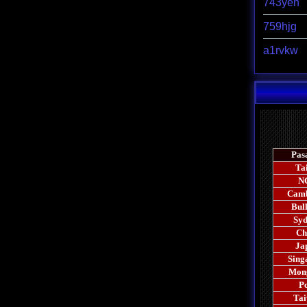
743yen
759hjg
a1rvkw