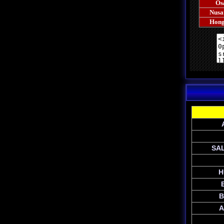
SA
H
B
A