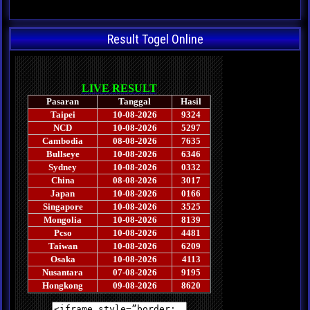
Result Togel Online