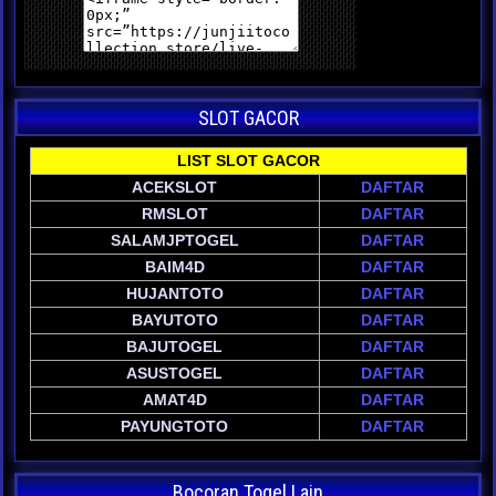
SLOT GACOR
LIST SLOT GACOR
ACEKSLOT
DAFTAR
RMSLOT
DAFTAR
SALAMJPTOGEL
DAFTAR
BAIM4D
DAFTAR
HUJANTOTO
DAFTAR
BAYUTOTO
DAFTAR
BAJUTOGEL
DAFTAR
ASUSTOGEL
DAFTAR
AMAT4D
DAFTAR
PAYUNGTOTO
DAFTAR
Bocoran Togel Lain