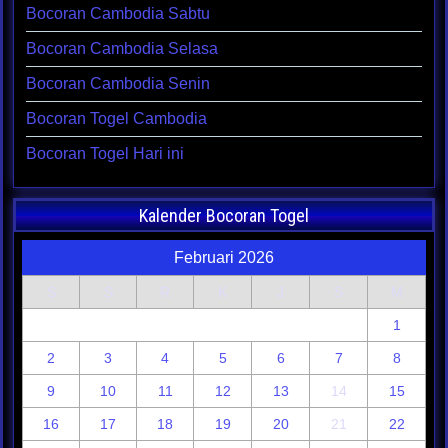
Bocoran Cambodia Sabtu
Bocoran Cambodia Selasa
Bocoran Cambodia Senin
Bocoran Togel Cambodia
Bocoran Togel Hari ini
Kalender Bocoran Togel
Februari 2026
S
S
R
K
J
S
M
1
2
3
4
5
6
7
8
9
10
11
12
13
14
15
16
17
18
19
20
21
22