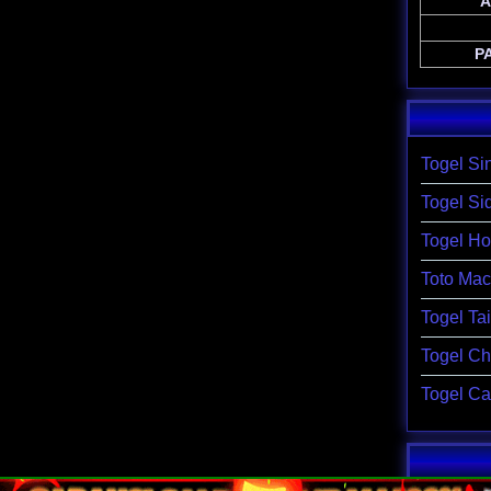
A
P
Togel Si
Togel Si
Togel H
Toto Ma
Togel Ta
Togel Ch
Togel C