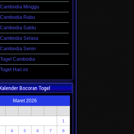
 Cambodia Minggu
 Cambodia Rabu
 Cambodia Sabtu
 Cambodia Selasa
 Cambodia Senin
 Togel Cambodia
Togel Hari ini
Kalender Bocoran Togel
Maret 2026
S
R
K
J
S
M
1
3
4
5
6
7
8