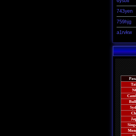
6ysbtl
743yen
759hjg
a1rvkw