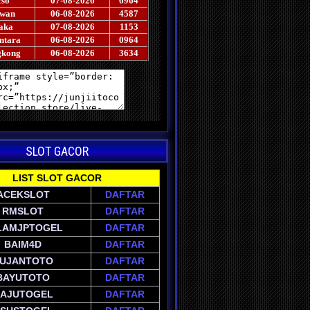
SLOT GACOR
LIST SLOT GACOR
ACEKSLOT
DAFTAR
RMSLOT
DAFTAR
LAMJPTOGEL
DAFTAR
BAIM4D
DAFTAR
UJANTOTO
DAFTAR
BAYUTOTO
DAFTAR
AJUTOGEL
DAFTAR