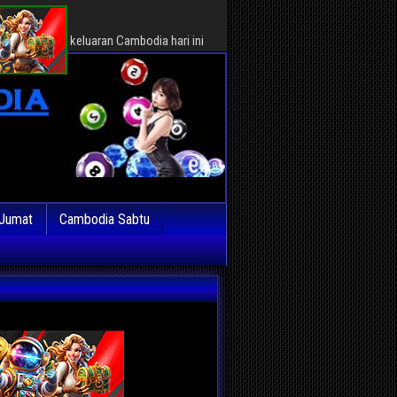
mbodia | data keluaran Cambodia hari ini
Jumat
Cambodia Sabtu