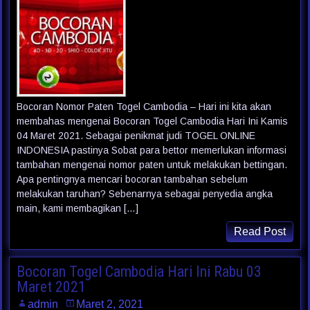
Bocoran Nomor Paten Togel Cambodia – Hari ini kita akan
membahas mengenai Bocoran Togel Cambodia Hari Ini Kamis
04 Maret 2021. Sebagai penikmat judi TOGEL ONLINE
INDONESIA pastinya Sobat para bettor memerlukan informasi
tambahan mengenai nomor paten untuk melakukan bettingan.
Apa pentingnya mencari bocoran tambahan sebelum
melakukan taruhan? Sebenarnya sebagai penyedia angka
main, kami membagikan […]
Read Post
Bocoran Togel Cambodia Hari Ini Rabu 03
Maret 2021
admin
Maret 2, 2021