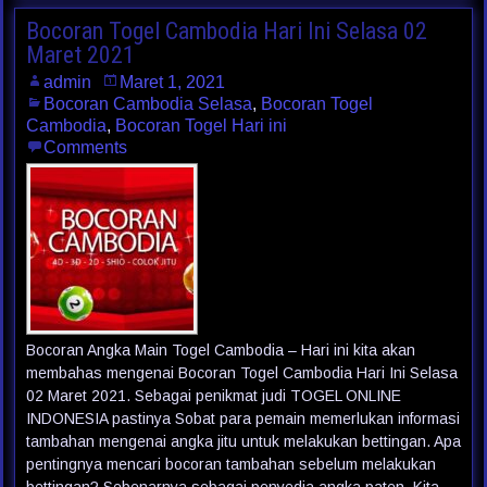
Bocoran Togel Cambodia Hari Ini Selasa 02
Maret 2021
admin
Maret 1, 2021
Bocoran Cambodia Selasa
,
Bocoran Togel
Cambodia
,
Bocoran Togel Hari ini
Comments
Bocoran Angka Main Togel Cambodia – Hari ini kita akan
membahas mengenai Bocoran Togel Cambodia Hari Ini Selasa
02 Maret 2021. Sebagai penikmat judi TOGEL ONLINE
INDONESIA pastinya Sobat para pemain memerlukan informasi
tambahan mengenai angka jitu untuk melakukan bettingan. Apa
pentingnya mencari bocoran tambahan sebelum melakukan
bettingan? Sebenarnya sebagai penyedia angka paten, Kita