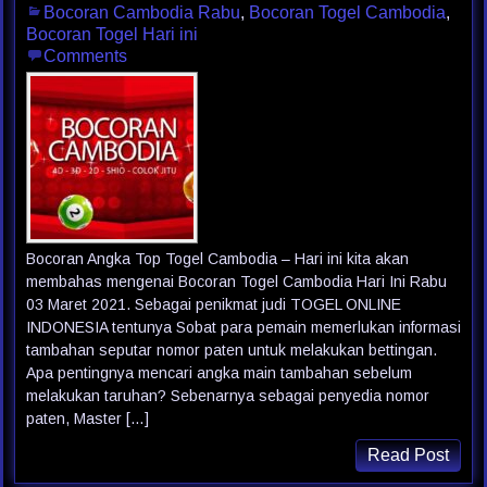
Bocoran Cambodia Rabu
,
Bocoran Togel Cambodia
,
Bocoran Togel Hari ini
Comments
Bocoran Angka Top Togel Cambodia – Hari ini kita akan
membahas mengenai Bocoran Togel Cambodia Hari Ini Rabu
03 Maret 2021. Sebagai penikmat judi TOGEL ONLINE
INDONESIA tentunya Sobat para pemain memerlukan informasi
tambahan seputar nomor paten untuk melakukan bettingan.
Apa pentingnya mencari angka main tambahan sebelum
melakukan taruhan? Sebenarnya sebagai penyedia nomor
paten, Master […]
Read Post