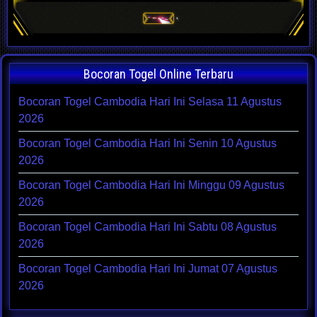
Bocoran Togel Online Terbaru
Bocoran Togel Cambodia Hari Ini Selasa 11 Agustus
2026
Bocoran Togel Cambodia Hari Ini Senin 10 Agustus
2026
Bocoran Togel Cambodia Hari Ini Minggu 09 Agustus
2026
Bocoran Togel Cambodia Hari Ini Sabtu 08 Agustus
2026
Bocoran Togel Cambodia Hari Ini Jumat 07 Agustus
2026