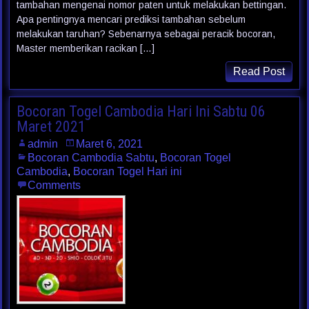
tambahan mengenai nomor paten untuk melakukan bettingan.
Apa pentingnya mencari prediksi tambahan sebelum
melakukan taruhan? Sebenarnya sebagai peracik bocoran,
Master memberikan racikan […]
Read Post
Bocoran Togel Cambodia Hari Ini Sabtu 06
Maret 2021
admin
Maret 6, 2021
Bocoran Cambodia Sabtu
,
Bocoran Togel
Cambodia
,
Bocoran Togel Hari ini
Comments