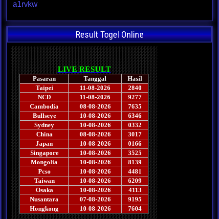
a1rvkw
Result Togel Online