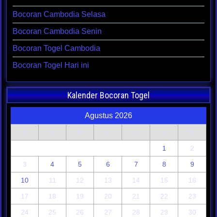
Bocoran Cambodia Selasa
Bocoran Cambodia Senin
Bocoran Togel Cambodia
Bocoran Togel Hari ini
Kalender Bocoran Togel
Agustus 2026
S
S
R
K
J
S
M
1
2
3
4
5
6
7
8
9
10
11
12
13
14
15
16
17
18
19
20
21
22
23
24
25
26
27
28
29
30