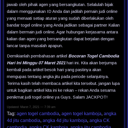
jawab oleh pihak agen yang bersangkutan. Selalulah bijak
dalam menggunakan ID Anda dan jadilah pemain judi online
yang menaati setiap aturan yang sudah diberlakukan oleh
bandar togel online yang Anda jadikan sebagai partner Kalian
dalam bermain judi online. Agar hubungan kerjasama antara
kalian dan agen yang bersangkutan dapat berjalan dengan
lancar tanpa masalah apapun.
Demikianlah pembahasan artikel
Bocoran Togel Cambodia
Hari Ini Minggu 07 Maret 2021
hari ini. Kita akan berjumpa
kembali pada artikel besok hari yang pastinya akan
mengupas tentang angka jitu pada periode selanjutnya.
Terima kasih telah membaca artikel kita tersebut. jangan lupa
untuk bagikan artikel kita ini ke rekan – rekan Anda sesama
penikmat judi togel online ya Guys. Salam JACKPOT!
Updated: Maret 7, 2021 — 7:39 am
Tag:
agen togel cambodia
,
agen togel kamboja
,
angka
4d jitu cambodia
,
angka 4d jitu kamboja
,
angka CK
cambodia
,
angka CK kamboja
,
angka jitu cambodia
,