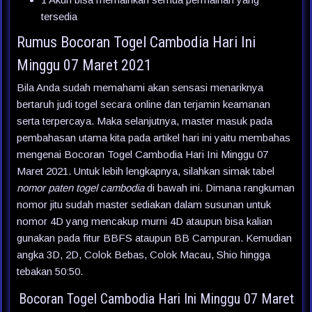
tersedia
Rumus Bocoran Togel Cambodia Hari Ini
Minggu 07 Maret 2021
Bila Anda sudah memahami akan sensasi menariknya
bertaruh judi togel secara online dan terjamin keamanan
serta terpercaya. Maka selanjutnya, master masuk pada
pembahasan utama kita pada artikel hari ini yaitu membahas
mengenai Bocoran Togel Cambodia Hari Ini Minggu 07
Maret 2021. Untuk lebih lengkapnya, silahkan simak tabel
nomor paten togel cambodia
di bawah ini. Dimana rangkuman
nomor jitu sudah master sediakan dalam susunan untuk
nomor 4D yang mencakup murni 4D ataupun bisa kalian
gunakan pada fitur BBFS ataupun BB Campuran. Kemudian
angka 3D, 2D, Colok Bebas, Colok Macau, Shio hingga
tebakan 50:50.
Bocoran Togel Cambodia Hari Ini Minggu 07 Maret