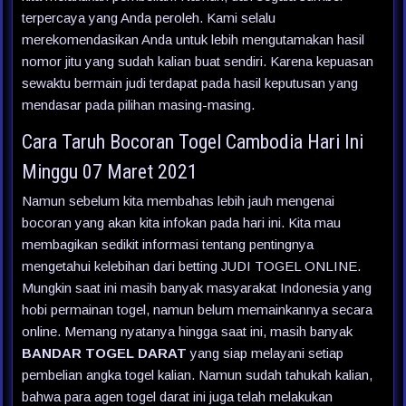
terpercaya yang Anda peroleh. Kami selalu
merekomendasikan Anda untuk lebih mengutamakan hasil
nomor jitu yang sudah kalian buat sendiri. Karena kepuasan
sewaktu bermain judi terdapat pada hasil keputusan yang
mendasar pada pilihan masing-masing.
Cara Taruh Bocoran Togel Cambodia Hari Ini
Minggu 07 Maret 2021
Namun sebelum kita membahas lebih jauh mengenai
bocoran yang akan kita infokan pada hari ini. Kita mau
membagikan sedikit informasi tentang pentingnya
mengetahui kelebihan dari betting JUDI TOGEL ONLINE.
Mungkin saat ini masih banyak masyarakat Indonesia yang
hobi permainan togel, namun belum memainkannya secara
online. Memang nyatanya hingga saat ini, masih banyak
BANDAR TOGEL DARAT
yang siap melayani setiap
pembelian angka togel kalian. Namun sudah tahukah kalian,
bahwa para agen togel darat ini juga telah melakukan