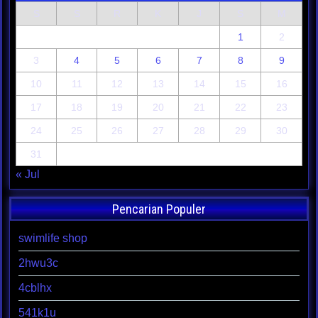
S
S
R
K
J
S
M
1
2
3
4
5
6
7
8
9
10
11
12
13
14
15
16
17
18
19
20
21
22
23
24
25
26
27
28
29
30
31
« Jul
Pencarian Populer
swimlife shop
2hwu3c
4cblhx
541k1u