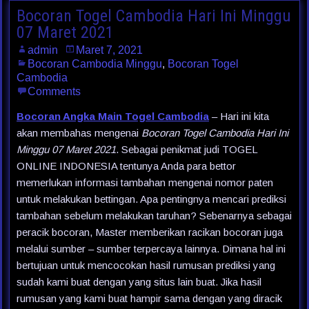
Bocoran Togel Cambodia Hari Ini Minggu
07 Maret 2021
admin
Maret 7, 2021
Bocoran Cambodia Minggu
,
Bocoran Togel
Cambodia
Comments
Bocoran Angka Main Togel Cambodia
– Hari ini kita
akan membahas mengenai
Bocoran Togel Cambodia Hari Ini
Minggu 07 Maret 2021
. Sebagai penikmat judi TOGEL
ONLINE INDONESIA tentunya Anda para bettor
memerlukan informasi tambahan mengenai nomor paten
untuk melakukan bettingan. Apa pentingnya mencari prediksi
tambahan sebelum melakukan taruhan? Sebenarnya sebagai
peracik bocoran, Master memberikan racikan bocoran juga
melalui sumber – sumber terpercaya lainnya. Dimana hal ini
bertujuan untuk mencocokan hasil rumusan prediksi yang
sudah kami buat dengan yang situs lain buat. Jika hasil
rumusan yang kami buat hampir sama dengan yang diracik