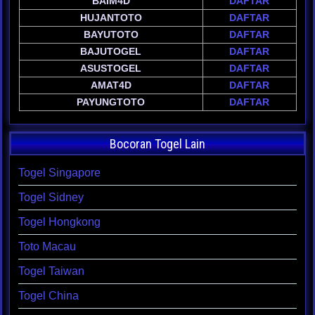
BAIM4D
DAFTAR
HUJANTOTO
DAFTAR
BAYUTOTO
DAFTAR
BAJUTOGEL
DAFTAR
ASUSTOGEL
DAFTAR
AMAT4D
DAFTAR
PAYUNGTOTO
DAFTAR
Bocoran Togel Lain
Togel Singapore
Togel Sidney
Togel Hongkong
Toto Macau
Togel Taiwan
Togel China