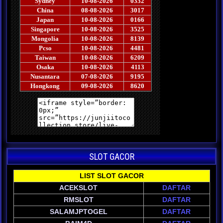
SLOT GACOR
LIST SLOT GACOR
ACEKSLOT
DAFTAR
RMSLOT
DAFTAR
SALAMJPTOGEL
DAFTAR