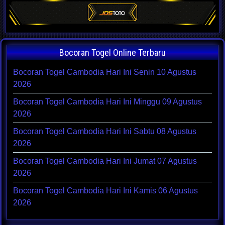
Bocoran Togel Online Terbaru
Bocoran Togel Cambodia Hari Ini Senin 10 Agustus
2026
Bocoran Togel Cambodia Hari Ini Minggu 09 Agustus
2026
Bocoran Togel Cambodia Hari Ini Sabtu 08 Agustus
2026
Bocoran Togel Cambodia Hari Ini Jumat 07 Agustus
2026
Bocoran Togel Cambodia Hari Ini Kamis 06 Agustus
2026