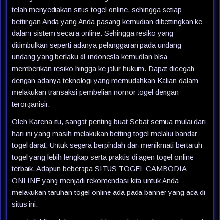
telah menyediakan situs togel online, sehingga setiap
bettingan Anda yang Anda pasang kemudian dibettingkan ke
dalam sistem secara online. Sehingga resiko yang
ditimbulkan seperti adanya pelanggaran pada undang –
undang yang berlaku di Indonesia kemudian bisa
memberikan resiko hingga ke jalur hukum. Dapat dicegah
dengan adanya teknologi yang memudahkan Kalian dalam
melakukan transaksi pembelian nomor togel dengan
terorganisir.
Oleh Karena itu, sangat penting buat Sobat semua mulai dari
hari ini yang masih melakukan betting togel melalui bandar
togel darat. Untuk segera berpindah dan menikmati bertaruh
togel yang lebih lengkap serta praktis di agen togel online
terbaik. Adapun beberapa SITUS TOGEL CAMBODIA
ONLINE yang menjadi rekomendasi kita untuk Anda
melakukan taruhan togel online ada pada banner yang ada di
situs ini.