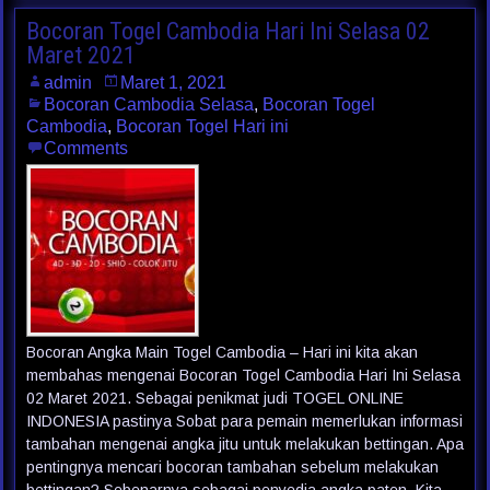
Bocoran Togel Cambodia Hari Ini Selasa 02
Maret 2021
admin
Maret 1, 2021
Bocoran Cambodia Selasa
,
Bocoran Togel
Cambodia
,
Bocoran Togel Hari ini
Comments
Bocoran Angka Main Togel Cambodia – Hari ini kita akan
membahas mengenai Bocoran Togel Cambodia Hari Ini Selasa
02 Maret 2021. Sebagai penikmat judi TOGEL ONLINE
INDONESIA pastinya Sobat para pemain memerlukan informasi
tambahan mengenai angka jitu untuk melakukan bettingan. Apa
pentingnya mencari bocoran tambahan sebelum melakukan
bettingan? Sebenarnya sebagai penyedia angka paten, Kita