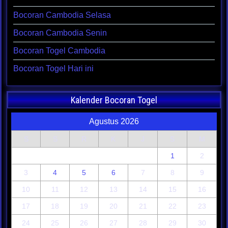
Bocoran Cambodia Selasa
Bocoran Cambodia Senin
Bocoran Togel Cambodia
Bocoran Togel Hari ini
Kalender Bocoran Togel
Agustus 2026
S
S
R
K
J
S
M
1
2
3
4
5
6
7
8
9
10
11
12
13
14
15
16
17
18
19
20
21
22
23
24
25
26
27
28
29
30