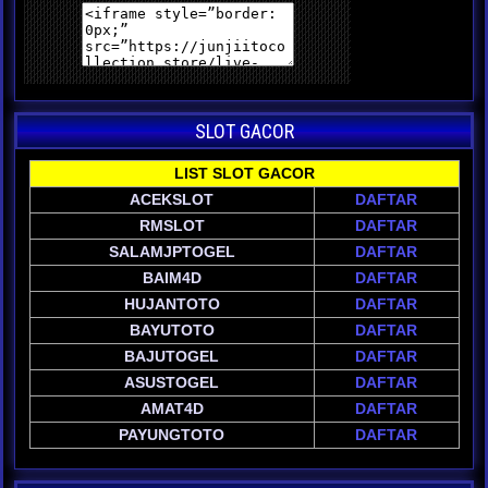
SLOT GACOR
LIST SLOT GACOR
ACEKSLOT
DAFTAR
RMSLOT
DAFTAR
SALAMJPTOGEL
DAFTAR
BAIM4D
DAFTAR
HUJANTOTO
DAFTAR
BAYUTOTO
DAFTAR
BAJUTOGEL
DAFTAR
ASUSTOGEL
DAFTAR
AMAT4D
DAFTAR
PAYUNGTOTO
DAFTAR