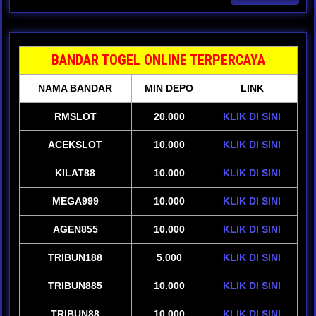
BANDAR TOGEL ONLINE TERPERCAYA
NAMA BANDAR
MIN DEPO
LINK
RMSLOT
20.000
KLIK DI SINI
ACEKSLOT
10.000
KLIK DI SINI
KILAT88
10.000
KLIK DI SINI
MEGA999
10.000
KLIK DI SINI
AGEN855
10.000
KLIK DI SINI
TRIBUN188
5.000
KLIK DI SINI
TRIBUN885
10.000
KLIK DI SINI
TRIBUN88
10.000
KLIK DI SINI