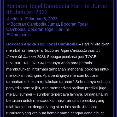
Bocoran Togel Cambodia Hari Ini Jumat
06 Januari 2023
admin
Januari 5, 2023
Bocoran Cambodia Jumat
,
Bocoran Togel
Cambodia
,
Bocoran Togel Hari ini
Comments
Bocoran Angka Top Togel Cambodia
– Hari ini kita akan
membahas mengenai
Bocoran Togel Cambodia Hari Ini
Jumat 06 Januari 2023
. Sebagai penikmat judi TOGEL
ONLINE INDONESIA tentunya Anda para pemain
membutuhkan informasi tambahan mengenai bocoran untuk
melakukan bettingan. Apa pentingnya mencari bocoran
tambahan sebelum melakukan taruhan? Sebenarnya sebagai
penyedia nomor jitu, Kita memberikan racikan prediksi juga
melalui sumber – sumber terpercaya lainnya. Dimana hal ini
bertujuan untuk mencocokan hasil rumusan prediksi yang
telah kami buat dengan yang situs lain racik. Jika hasil
rumusan yang kita buat hampir sama dengan yang dibuat