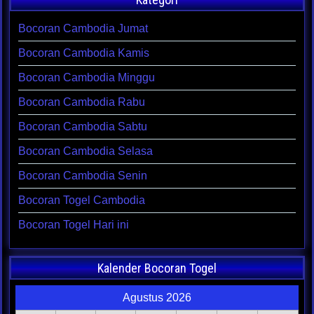
Bocoran Cambodia Jumat
Bocoran Cambodia Kamis
Bocoran Cambodia Minggu
Bocoran Cambodia Rabu
Bocoran Cambodia Sabtu
Bocoran Cambodia Selasa
Bocoran Cambodia Senin
Bocoran Togel Cambodia
Bocoran Togel Hari ini
Kalender Bocoran Togel
Agustus 2026