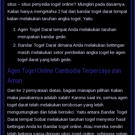
situs – situs penyedia togel online? Mungkin pada dasarnya
Kalian hanya mengetahui 2 hal dari bandar togel darat tempat
kalian melakukan taruhan angka togel. Yaitu :
Agen Togel Darat tempat Anda melakukan taruhan
merupakan bandar gede.
Bandar Togel Darat dimana Anda melakukan bettingan
masih melakukan setor pembelian angka togel ke agen
togel darat yang lebih gede.
Agen Togel Online Cambodia Terpercaya dan
Aman
Dari ke 2 pernyataan diatas, bagian manapun pilihan Kalian
maka jawabannya adalah salah! Karena saat ini, semua agen
togel darat telah melakukan terobosan yang lebih
menguntungkan dan tidak berisiko. Yaitu antara Bandar Togel
Darat tempat Sobat melakukan taruhan togel menyetor hasil
bettingan Anda ke Bandar togel online. Atau mereka sendiri
telah bekerja sama dengan situs togel online, sehingga setiap