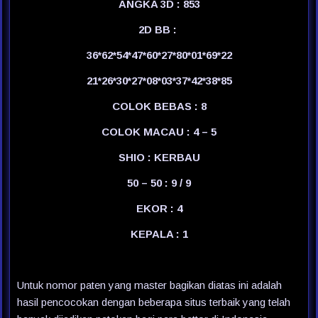
ANGKA 3D : 853
2D BB :
36*62*54*47*60*27*80*01*69*22
21*26*30*27*08*03*37*42*38*85
COLOK BEBAS : 8
COLOK MACAU : 4 – 5
SHIO : KERBAU
50 – 50 : 9 / 9
EKOR : 4
KEPALA : 1
Untuk nomor paten yang master bagikan diatas ini adalah
hasil pencocokan dengan beberapa situs terbaik yang telah