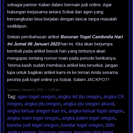
sebagai partner Kalian dalam bermain judi online. Agar
hubungan kerjasama antara Sobat dan agen yang
bersangkutan bisa berjalan dengan lancar tanpa masalah
sedikitpun.
Sekian pembahasan artikel
Bocoran Togel Cambodia Hari
Ini Jumat 06 Januari 2023
hari ini. Kita akan berjumpa
kembali pada artikel besok hari yang tentunya akan
mengupas tentang nomor main pada periode berikutnya.
Terima kasih sudah membaca artikel kita tersebut. jangan
lupa untuk bagikan artikel kami ini ke teman Anda sesama
pecinta judi togel online ya Sobat. Salam JACKPOT!
Updated: Januari 5, 2023 — 1:20 pm
Tag:
agen togel oregon
,
angka 4d jitu oregon
,
angka CK
oregon
,
angka jitu oregon
,
angka jitu oregon akurat
,
angka keluar oregon hari ini
,
angka keluar togel oregon
,
angka main togel oregon
,
angka paten togel oregon
,
bandar judi togel oregon
,
bandar togel oregon
,
bbfs
angka oregon
,
bocoran oregon
,
bocoran shio togel