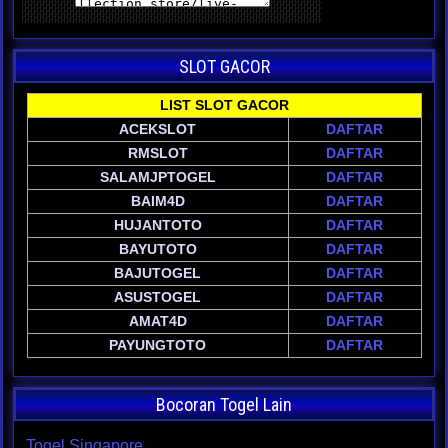
SLOT GACOR
LIST SLOT GACOR
ACEKSLOT
DAFTAR
RMSLOT
DAFTAR
SALAMJPTOGEL
DAFTAR
BAIM4D
DAFTAR
HUJANTOTO
DAFTAR
BAYUTOTO
DAFTAR
BAJUTOGEL
DAFTAR
ASUSTOGEL
DAFTAR
AMAT4D
DAFTAR
PAYUNGTOTO
DAFTAR
Bocoran Togel Lain
Togel Singapore