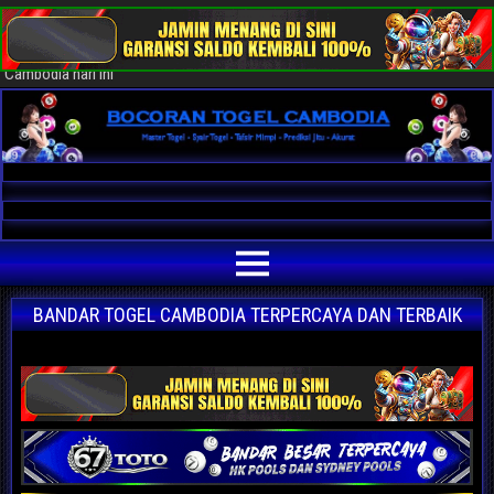
Bocoran Togel Cambodia AKURAT
Bocoran angka jitu togel Cambodia paling akurat | prediksi situs agen
bandar togel Cambodia terpercaya | nomor main Cambodia | data keluaran
Cambodia hari ini
BANDAR TOGEL CAMBODIA TERPERCAYA DAN TERBAIK