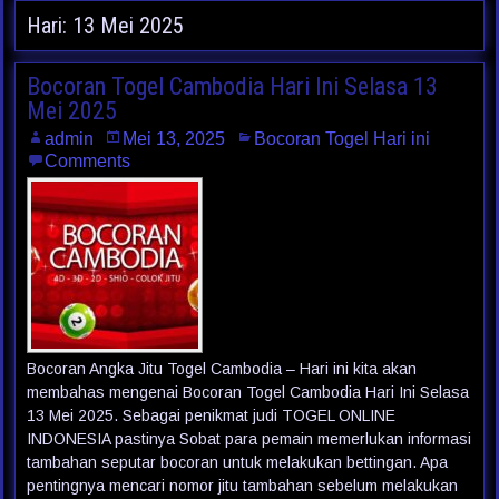
Hari:
13 Mei 2025
Bocoran Togel Cambodia Hari Ini Selasa 13
Mei 2025
admin
Mei 13, 2025
Bocoran Togel Hari ini
Comments
Bocoran Angka Jitu Togel Cambodia – Hari ini kita akan
membahas mengenai Bocoran Togel Cambodia Hari Ini Selasa
13 Mei 2025. Sebagai penikmat judi TOGEL ONLINE
INDONESIA pastinya Sobat para pemain memerlukan informasi
tambahan seputar bocoran untuk melakukan bettingan. Apa
pentingnya mencari nomor jitu tambahan sebelum melakukan