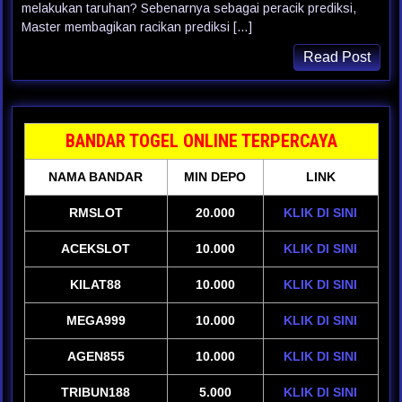
melakukan taruhan? Sebenarnya sebagai peracik prediksi,
Master membagikan racikan prediksi […]
Read Post
BANDAR TOGEL ONLINE TERPERCAYA
NAMA BANDAR
MIN DEPO
LINK
RMSLOT
20.000
KLIK DI SINI
ACEKSLOT
10.000
KLIK DI SINI
KILAT88
10.000
KLIK DI SINI
MEGA999
10.000
KLIK DI SINI
AGEN855
10.000
KLIK DI SINI
TRIBUN188
5.000
KLIK DI SINI