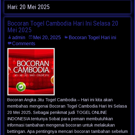
Hari:
20 Mei 2025
Bocoran Togel Cambodia Hari Ini Selasa 20
Mei 2025
admin
Mei 20, 2025
Bocoran Togel Hari ini
Comments
Bocoran Angka Jitu Togel Cambodia – Hari ini kita akan
membahas mengenai Bocoran Togel Cambodia Hari Ini Selasa
20 Mei 2025. Sebagai penikmat judi TOGEL ONLINE
INDONESIA tentunya Sobat para pemain membutuhkan
informasi tambahan mengenai bocoran untuk melakukan
bettingan. Apa pentingnya mencari bocoran tambahan sebelum