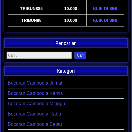
TRIBUN885
10.000
KLIK DI SINI
TRIBUN88
10.000
KLIK DI SINI
Pencarian
Kategori
Bocoran Cambodia Jumat
Bocoran Cambodia Kamis
Bocoran Cambodia Minggu
Bocoran Cambodia Rabu
Bocoran Cambodia Sabtu