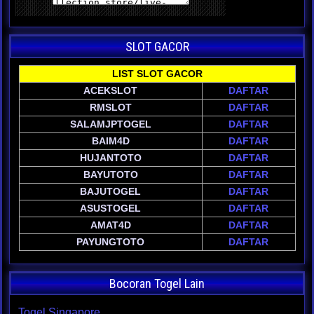
SLOT GACOR
LIST SLOT GACOR
ACEKSLOT
DAFTAR
RMSLOT
DAFTAR
SALAMJPTOGEL
DAFTAR
BAIM4D
DAFTAR
HUJANTOTO
DAFTAR
BAYUTOTO
DAFTAR
BAJUTOGEL
DAFTAR
ASUSTOGEL
DAFTAR
AMAT4D
DAFTAR
PAYUNGTOTO
DAFTAR
Bocoran Togel Lain
Togel Singapore