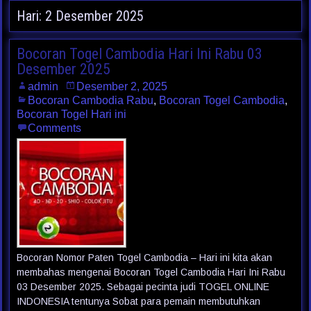
Hari:
2 Desember 2025
Bocoran Togel Cambodia Hari Ini Rabu 03
Desember 2025
admin
Desember 2, 2025
Bocoran Cambodia Rabu
,
Bocoran Togel Cambodia
,
Bocoran Togel Hari ini
Comments
Bocoran Nomor Paten Togel Cambodia – Hari ini kita akan
membahas mengenai Bocoran Togel Cambodia Hari Ini Rabu
03 Desember 2025. Sebagai pecinta judi TOGEL ONLINE
INDONESIA tentunya Sobat para pemain membutuhkan