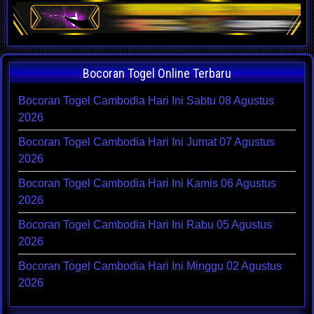
Bocoran Togel Online Terbaru
Bocoran Togel Cambodia Hari Ini Sabtu 08 Agustus
2026
Bocoran Togel Cambodia Hari Ini Jumat 07 Agustus
2026
Bocoran Togel Cambodia Hari Ini Kamis 06 Agustus
2026
Bocoran Togel Cambodia Hari Ini Rabu 05 Agustus
2026
Bocoran Togel Cambodia Hari Ini Minggu 02 Agustus
2026