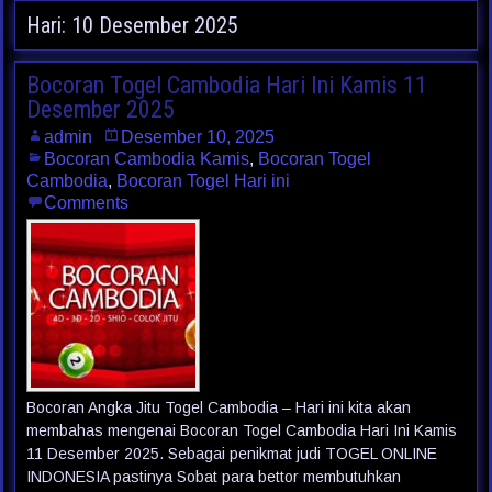
Hari:
10 Desember 2025
Bocoran Togel Cambodia Hari Ini Kamis 11
Desember 2025
admin
Desember 10, 2025
Bocoran Cambodia Kamis
,
Bocoran Togel
Cambodia
,
Bocoran Togel Hari ini
Comments
Bocoran Angka Jitu Togel Cambodia – Hari ini kita akan
membahas mengenai Bocoran Togel Cambodia Hari Ini Kamis
11 Desember 2025. Sebagai penikmat judi TOGEL ONLINE
INDONESIA pastinya Sobat para bettor membutuhkan