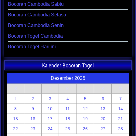
Bocoran Cambodia Sabtu
Bocoran Cambodia Selasa
Bocoran Cambodia Senin
Bocoran Togel Cambodia
Bocoran Togel Hari ini
Kalender Bocoran Togel
Desember 2025
S
S
R
K
J
S
M
1
2
3
4
5
6
7
8
9
10
11
12
13
14
15
16
17
18
19
20
21
22
23
24
25
26
27
28