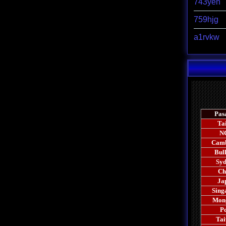
743yen
759hjg
a1rvkw