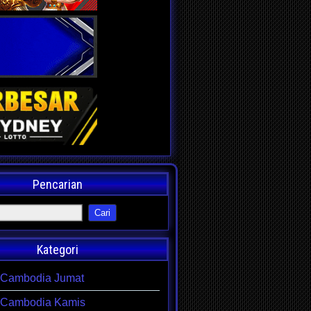
Pencarian
Kategori
 Cambodia Jumat
 Cambodia Kamis