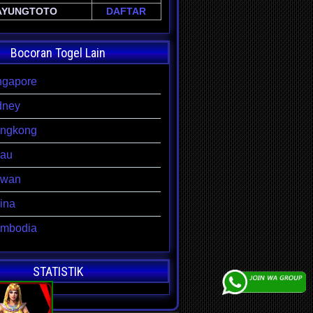
AYUNGTOTO
DAFTAR
Bocoran Togel Lain
ngapore
dney
ongkong
cau
iwan
ina
ambodia
STATISTIK