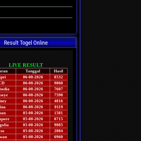
Result Togel Online