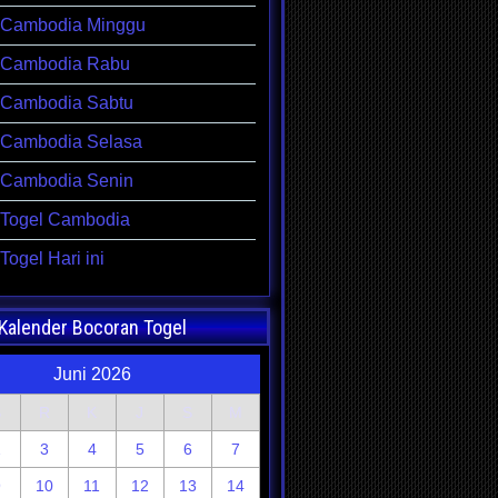
 Cambodia Minggu
 Cambodia Rabu
 Cambodia Sabtu
 Cambodia Selasa
 Cambodia Senin
 Togel Cambodia
Togel Hari ini
Kalender Bocoran Togel
Juni 2026
S
R
K
J
S
M
2
3
4
5
6
7
9
10
11
12
13
14