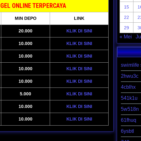
GEL ONLINE TERPERCAYA
15
1
22
2
MIN DEPO
LINK
29
3
20.000
KLIK DI SINI
« Mei
Ju
10.000
KLIK DI SINI
10.000
KLIK DI SINI
swimlife
10.000
KLIK DI SINI
2hwu3c
10.000
KLIK DI SINI
4cblhx
5.000
KLIK DI SINI
541k1u
10.000
KLIK DI SINI
5w518n
10.000
KLIK DI SINI
61fhuq
6ysbtl