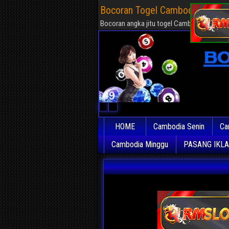
Bocoran Togel Cambodia AKUR
Bocoran angka jitu togel Cambodia paling a
HOME
Cambodia Senin
Ca
Cambodia Minggu
PASANG IKL