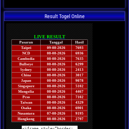
Result Togel Online