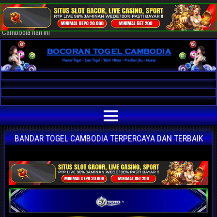
Bocoran Togel Cambodia AKURAT
Bocoran angka jitu togel Cambodia paling akurat | prediksi situs agen
bandar togel Cambodia terpercaya | nomor main Cambodia | data keluaran
Cambodia hari ini
BANDAR TOGEL CAMBODIA TERPERCAYA DAN TERBAIK