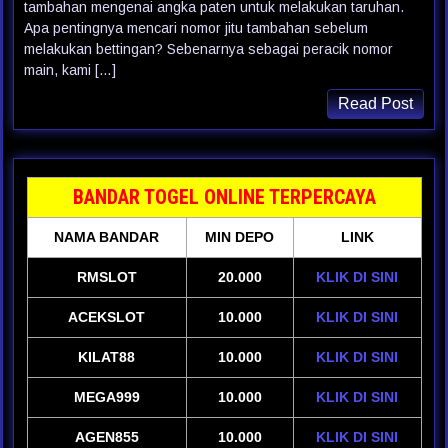
tambahan mengenai angka paten untuk melakukan taruhan.
Apa pentingnya mencari nomor jitu tambahan sebelum
melakukan bettingan? Sebenarnya sebagai peracik nomor
main, kami […]
Read Post
BANDAR TOGEL ONLINE TERPERCAYA
NAMA BANDAR
MIN DEPO
LINK
RMSLOT
20.000
KLIK DI SINI
ACEKSLOT
10.000
KLIK DI SINI
KILAT88
10.000
KLIK DI SINI
MEGA999
10.000
KLIK DI SINI
AGEN855
10.000
KLIK DI SINI