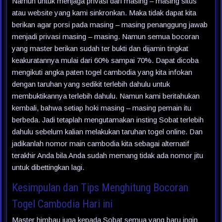
Namun untuk menjaga privasi dari masing – masing situs
atau website yang kami sinkronkan. Maka tidak dapat kita
berikan agar porsi pada masing – masing penanggung jawab
menjadi privasi masing – masing. Namun semua bocoran
yang master berikan sudah ter bukti dan dijamin tingkat
keakuratannya mulai dari 60% sampai 70%. Dapat dicoba
mengikuti angka paten togel cambodia yang kita infokan
dengan taruhan yang sedikit terlebih dahulu untuk
membuktikannya terlebih dahulu. Namun kami beritahukan
kembali, bahwa setiap hoki masing – masing pemain itu
berbeda. Jadi tetaplah mengutamakan insting Sobat terlebih
dahulu sebelum kalian melakukan taruhan togel online. Dan
jadikanlah nomor main cambodia kita sebagai alternatif
terakhir Anda bila Anda sudah memang tidak ada nomor jitu
untuk dibettingkan lagi.
Kesimpulan dan Tips Menghitung Bocoran
Togel Cambodia Hari ini
Master himbau juga kepada Sobat semua yang baru ingin