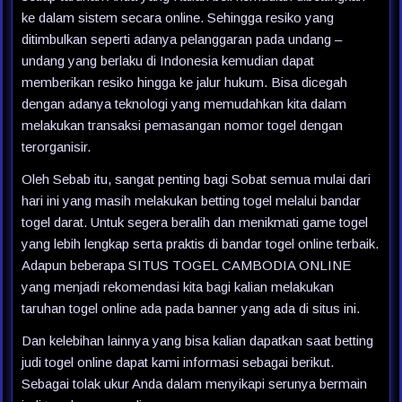
ke dalam sistem secara online. Sehingga resiko yang
ditimbulkan seperti adanya pelanggaran pada undang –
undang yang berlaku di Indonesia kemudian dapat
memberikan resiko hingga ke jalur hukum. Bisa dicegah
dengan adanya teknologi yang memudahkan kita dalam
melakukan transaksi pemasangan nomor togel dengan
terorganisir.
Oleh Sebab itu, sangat penting bagi Sobat semua mulai dari
hari ini yang masih melakukan betting togel melalui bandar
togel darat. Untuk segera beralih dan menikmati game togel
yang lebih lengkap serta praktis di bandar togel online terbaik.
Adapun beberapa SITUS TOGEL CAMBODIA ONLINE
yang menjadi rekomendasi kita bagi kalian melakukan
taruhan togel online ada pada banner yang ada di situs ini.
Dan kelebihan lainnya yang bisa kalian dapatkan saat betting
judi togel online dapat kami informasi sebagai berikut.
Sebagai tolak ukur Anda dalam menyikapi serunya bermain