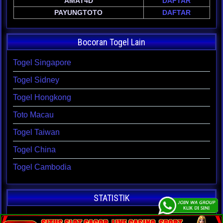
AMAT4D
DAFTAR
PAYUNGTOTO
DAFTAR
Bocoran Togel Lain
Togel Singapore
Togel Sidney
Togel Hongkong
Toto Macau
Togel Taiwan
Togel China
Togel Cambodia
STATISTIK