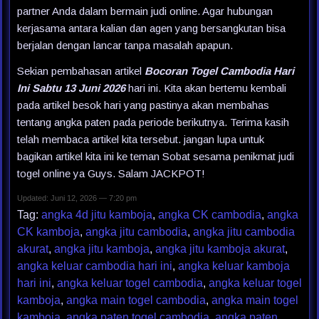
partner Anda dalam bermain judi online. Agar hubungan
kerjasama antara kalian dan agen yang bersangkutan bisa
berjalan dengan lancar tanpa masalah apapun.
Sekian pembahasan artikel
Bocoran Togel Cambodia Hari
Ini Sabtu 13 Juni 2026
hari ini. Kita akan bertemu kembali
pada artikel besok hari yang pastinya akan membahas
tentang angka paten pada periode berikutnya. Terima kasih
telah membaca artikel kita tersebut. jangan lupa untuk
bagikan artikel kita ini ke teman Sobat sesama penikmat judi
togel online ya Guys. Salam JACKPOT!
Updated: Juni 12, 2026 — 7:20 pm
Tag:
angka 4d jitu kamboja
,
angka CK cambodia
,
angka
CK kamboja
,
angka jitu cambodia
,
angka jitu cambodia
akurat
,
angka jitu kamboja
,
angka jitu kamboja akurat
,
angka keluar cambodia hari ini
,
angka keluar kamboja
hari ini
,
angka keluar togel cambodia
,
angka keluar togel
kamboja
,
angka main togel cambodia
,
angka main togel
kamboja
,
angka paten togel cambodia
,
angka paten