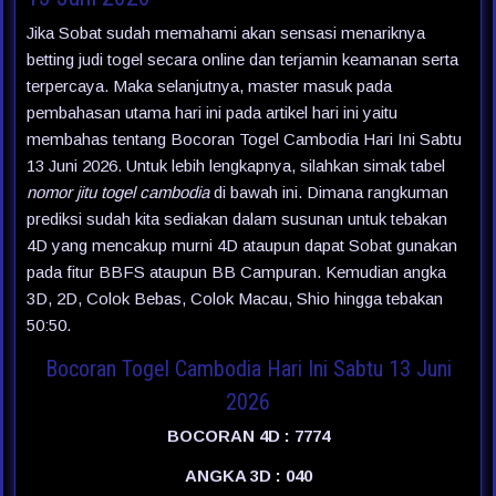
Jika Sobat sudah memahami akan sensasi menariknya
betting judi togel secara online dan terjamin keamanan serta
terpercaya. Maka selanjutnya, master masuk pada
pembahasan utama hari ini pada artikel hari ini yaitu
membahas tentang Bocoran Togel Cambodia Hari Ini Sabtu
13 Juni 2026. Untuk lebih lengkapnya, silahkan simak tabel
nomor jitu togel cambodia
di bawah ini. Dimana rangkuman
prediksi sudah kita sediakan dalam susunan untuk tebakan
4D yang mencakup murni 4D ataupun dapat Sobat gunakan
pada fitur BBFS ataupun BB Campuran. Kemudian angka
3D, 2D, Colok Bebas, Colok Macau, Shio hingga tebakan
50:50.
Bocoran Togel Cambodia Hari Ini Sabtu 13 Juni
2026
BOCORAN 4D : 7774
ANGKA 3D : 040