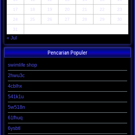
17
18
19
20
21
22
23
24
25
26
27
28
29
30
31
« Jul
Pencarian Populer
swimlife shop
2hwu3c
4cblhx
541k1u
5w518n
61fhuq
6ysbtl