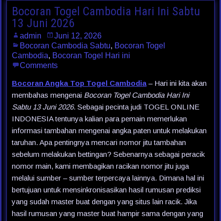
Bocoran Togel Cambodia Hari Ini Sabtu
13 Juni 2026
admin
Juni 12, 2026
Bocoran Cambodia Sabtu
,
Bocoran Togel
Cambodia
,
Bocoran Togel Hari ini
Comments
Bocoran Angka Top Togel Cambodia
– Hari ini kita akan
membahas mengenai
Bocoran Togel Cambodia Hari Ini
Sabtu 13 Juni 2026
. Sebagai pecinta judi TOGEL ONLINE
INDONESIA tentunya kalian para pemain memerlukan
informasi tambahan mengenai angka paten untuk melakukan
taruhan. Apa pentingnya mencari nomor jitu tambahan
sebelum melakukan bettingan? Sebenarnya sebagai peracik
nomor main, kami membagikan racikan nomor jitu juga
melalui sumber – sumber terpercaya lainnya. Dimana hal ini
bertujuan untuk mensinkronisasikan hasil rumusan prediksi
yang sudah master buat dengan yang situs lain racik. Jika
hasil rumusan yang master buat hampir sama dengan yang