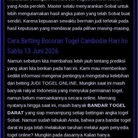
yang Anda peroleh. Master selalu menyarankan Sobat untuk
lebih mengutamakan hasil angka paten yang telah Sobat buat
sendiri. Karena kepuasan sewaktu bermain judi terletak pada
hasil keputusan yang mendasar pada pilihan masing-masing.
Cara Betting Bocoran Togel Cambodia Hari Ini
Sabtu 13 Juni 2026
Namun sebelum kita membahas lebih jauh tentang prediksi
yang akan kita berikan pada hari ini. Kami mau memberikan
sedikit informasi mengenai pentingnya mengetahui kelebihan
dari betting JUDI TOGEL ONLINE. Mungkin saat ini masih
banyak rakyat Indonesia yang menyukai permainan togel,
namun belum memainkannya secara online. Memang
nyatanya hingga saat ini, masih banyak
BANDAR TOGEL
DARAT
yang siap menampung setiap bettingan angka togel
Sobat. Namun sudah tahukah Anda, bahwa para bandar togel
darat ini juga telah melakukan taruhan melalui agen penyedia
togel online? Mungkin pada dasarnya Kalian hanya