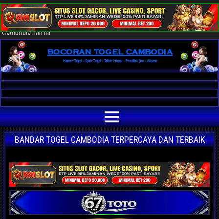
Bocoran Togel Cambodia AKURAT
Bocoran angka jitu togel Cambodia paling akurat | prediksi situs agen
bandar togel Cambodia terpercaya | nomor main Cambodia | data keluaran
Cambodia hari ini
BANDAR TOGEL CAMBODIA TERPERCAYA DAN TERBAIK