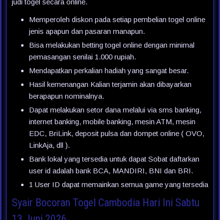
judi togel secara online.
Memperoleh diskon pada setiap pembelian togel online
jenis apapun dan pasaran manapun.
Bisa melakukan betting togel online dengan minimal
pemasangan senilai 1.000 rupiah.
Mendapatkan perkalian hadiah yang sangat besar.
Hasil kemenangan Kalian terjamin akan dibayarkan
berapapun nominalnya.
Dapat melakukan setor dana melalui via sms banking,
internet banking, mobile banking, mesin ATM, mesin
EDC, BriLink, deposit pulsa dan dompet online ( OVO,
LinkAja, dll ).
Bank lokal yang tersedia untuk dapat Sobat daftarkan
user id adalah bank BCA, MANDIRI, BNI dan BRI.
1 User ID dapat memainkan semua game yang tersedia
Syair Bocoran Togel Cambodia Hari Ini Sabtu
13 Juni 2026