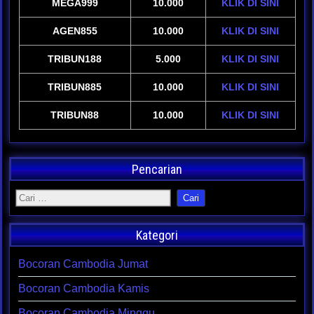
MEGA999
10.000
KLIK DI SINI
AGEN855
10.000
KLIK DI SINI
TRIBUN188
5.000
KLIK DI SINI
TRIBUN885
10.000
KLIK DI SINI
TRIBUN88
10.000
KLIK DI SINI
Pencarian
Kategori
Bocoran Cambodia Jumat
Bocoran Cambodia Kamis
Bocoran Cambodia Minggu