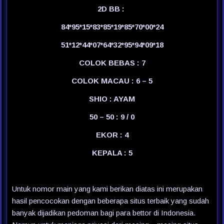
2D BB :
84*95*15*83*85*19*85*70*00*24
51*12*44*07*64*32*95*94*09*18
COLOK BEBAS : 7
COLOK MACAU : 6 – 5
SHIO : AYAM
50 – 50 : 9 / 0
EKOR : 4
KEPALA : 5
Untuk nomor main yang kami berikan diatas ini merupakan
hasil pencocokan dengan beberapa situs terbaik yang sudah
banyak dijadikan pedoman bagi para bettor di Indonesia.