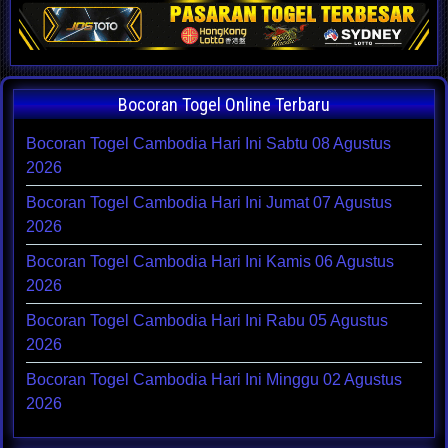
Bocoran Togel Online Terbaru
Bocoran Togel Cambodia Hari Ini Sabtu 08 Agustus
2026
Bocoran Togel Cambodia Hari Ini Jumat 07 Agustus
2026
Bocoran Togel Cambodia Hari Ini Kamis 06 Agustus
2026
Bocoran Togel Cambodia Hari Ini Rabu 05 Agustus
2026
Bocoran Togel Cambodia Hari Ini Minggu 02 Agustus
2026