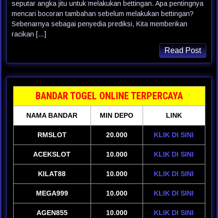
seputar angka jitu untuk melakukan bettingan. Apa pentingnya
mencari bocoran tambahan sebelum melakukan bettingan?
Sebenarnya sebagai penyedia prediksi, Kita memberikan
racikan […]
Read Post
BANDAR TOGEL ONLINE TERPERCAYA
NAMA BANDAR
MIN DEPO
LINK
RMSLOT
20.000
KLIK DI SINI
ACEKSLOT
10.000
KLIK DI SINI
KILAT88
10.000
KLIK DI SINI
MEGA999
10.000
KLIK DI SINI
AGEN855
10.000
KLIK DI SINI