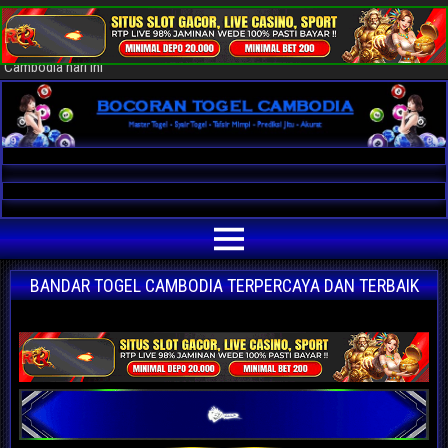
Bocoran Togel Cambodia AKURAT
Bocoran angka jitu togel Cambodia paling akurat | prediksi situs agen
bandar togel Cambodia terpercaya | nomor main Cambodia | data keluaran
Cambodia hari ini
BANDAR TOGEL CAMBODIA TERPERCAYA DAN TERBAIK