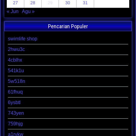
27
28
29
30
31
« Jun
Agu »
Pencarian Populer
swimlife shop
2hwu3c
4cblhx
541k1u
5w518n
61fhuq
6ysbtl
743yen
759hjg
a1rvkw