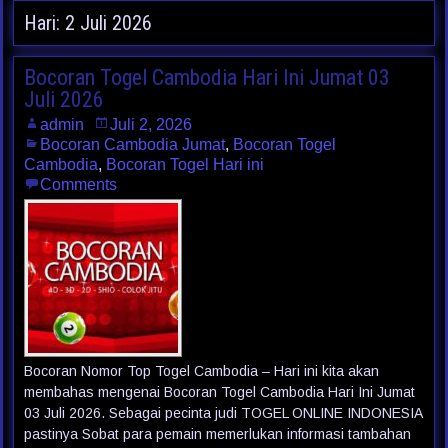
Hari:
2 Juli 2026
Bocoran Togel Cambodia Hari Ini Jumat 03
Juli 2026
admin
Juli 2, 2026
Bocoran Cambodia Jumat
,
Bocoran Togel
Cambodia
,
Bocoran Togel Hari ini
Comments
Bocoran Nomor Top Togel Cambodia – Hari ini kita akan
membahas mengenai Bocoran Togel Cambodia Hari Ini Jumat
03 Juli 2026. Sebagai pecinta judi TOGEL ONLINE INDONESIA
pastinya Sobat para pemain memerlukan informasi tambahan