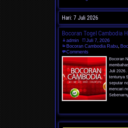
Hari:
7 Juli 2026
Bocoran Togel Cambodia Ha
admin
Juli 7, 2026
Bocoran Cambodia Rabu
,
Boc
Comments
Bocoran N
membahas 
Juli 2026
tentunya 
seputar n
mencari n
Sebenarnya