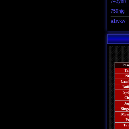
743yen
759hjg
a1rvkw