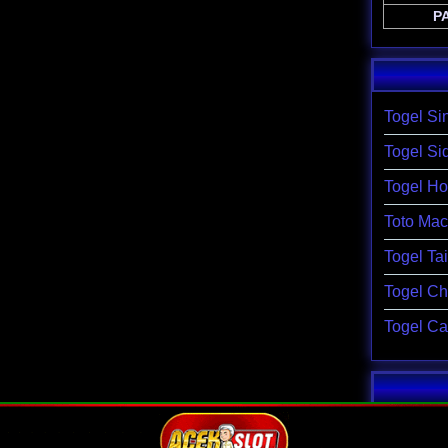
P
Togel Si
Togel Si
Togel H
Toto Ma
Togel Ta
Togel Ch
Togel C