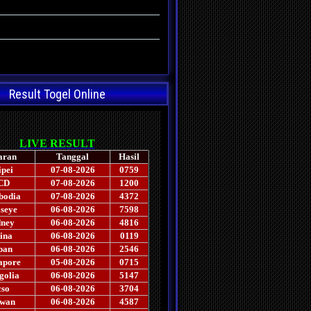
Result Togel Online