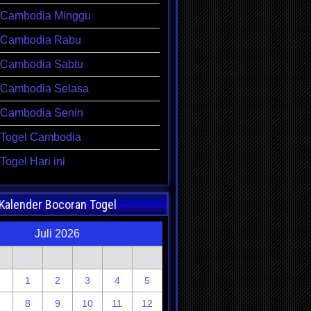
 Cambodia Minggu
 Cambodia Rabu
 Cambodia Sabtu
 Cambodia Selasa
 Cambodia Senin
 Togel Cambodia
Togel Hari ini
Kalender Bocoran Togel
Juli 2026
S
R
K
J
S
M
1
2
3
4
5
7
8
9
10
11
12