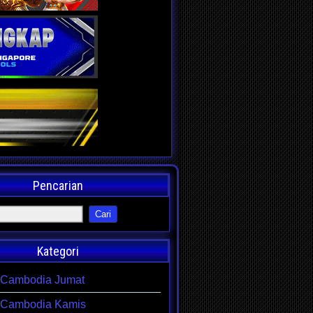
Pencarian
Kategori
 Cambodia Jumat
 Cambodia Kamis