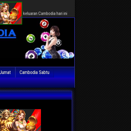
mbodia | data keluaran Cambodia hari ini
Jumat
Cambodia Sabtu