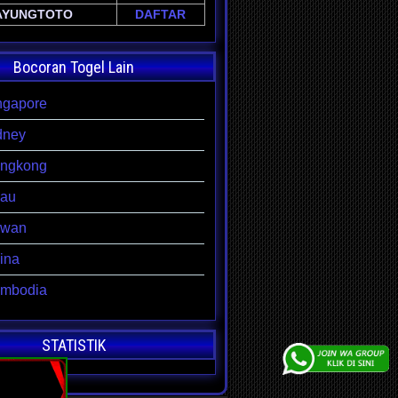
AYUNGTOTO
DAFTAR
Bocoran Togel Lain
ngapore
dney
ongkong
cau
iwan
ina
ambodia
STATISTIK