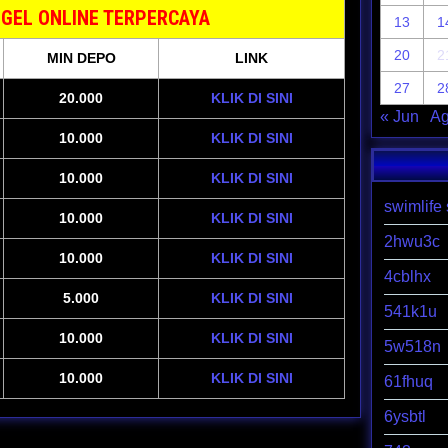
GEL ONLINE TERPERCAYA
13
1
20
2
MIN DEPO
LINK
27
2
20.000
KLIK DI SINI
« Jun
Ag
10.000
KLIK DI SINI
10.000
KLIK DI SINI
swimlife
10.000
KLIK DI SINI
2hwu3c
10.000
KLIK DI SINI
4cblhx
5.000
KLIK DI SINI
541k1u
10.000
KLIK DI SINI
5w518n
10.000
KLIK DI SINI
61fhuq
6ysbtl