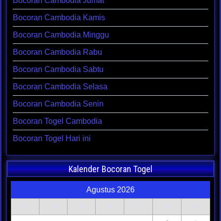
Bocoran Cambodia Jumat
Bocoran Cambodia Kamis
Bocoran Cambodia Minggu
Bocoran Cambodia Rabu
Bocoran Cambodia Sabtu
Bocoran Cambodia Selasa
Bocoran Cambodia Senin
Bocoran Togel Cambodia
Bocoran Togel Hari ini
Kalender Bocoran Togel
Agustus 2026
S
S
R
K
J
S
M