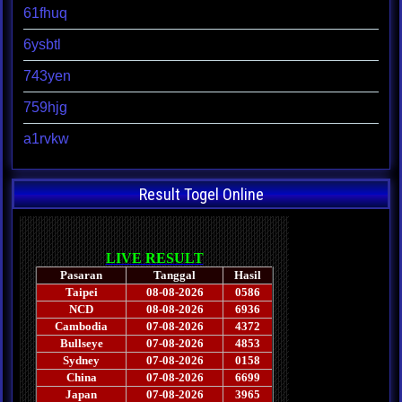
61fhuq
6ysbtl
743yen
759hjg
a1rvkw
Result Togel Online