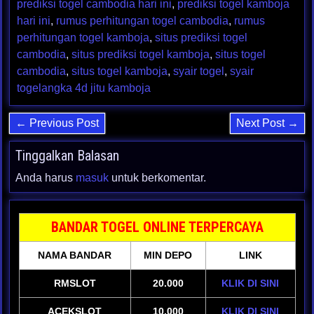
prediksi togel cambodia hari ini
,
prediksi togel kamboja
hari ini
,
rumus perhitungan togel cambodia
,
rumus
perhitungan togel kamboja
,
situs prediksi togel
cambodia
,
situs prediksi togel kamboja
,
situs togel
cambodia
,
situs togel kamboja
,
syair togel
,
syair
togelangka 4d jitu kamboja
← Previous Post
Next Post →
Tinggalkan Balasan
Anda harus
masuk
untuk berkomentar.
BANDAR TOGEL ONLINE TERPERCAYA
NAMA BANDAR
MIN DEPO
LINK
RMSLOT
20.000
KLIK DI SINI
ACEKSLOT
10.000
KLIK DI SINI