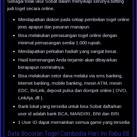
Sebagai tolak ukur Sobat dalam menyikapi serunya betting
judi togel secara online.
Mendapatkan diskon pada setiap pembelian togel online
jenis apapun dan pasaran manapun.
Bisa melakukan pemasangan togel online dengan
minimal pemasangan senilai 1.000 rupiah.
Mendapatkan perkalian hadiah yang sangat besar.
Hasil kemenangan Anda terjamin akan dibayarkan
berapapun nominalnya.
Bisa melakukan setor dana melalui via sms banking,
internet banking, mobile banking, mesin ATM, mesin
EDC, BriLink, deposit pulsa dan dompet online ( OVO,
LinkAja, dll ).
Bank lokal yang tersedia untuk bisa Sobat daftarkan
user id adalah bank BCA, MANDIRI, BNI dan BRI.
1 User ID dapat memainkan semua game yang tersedia
Data Bocoran Togel Cambodia Hari Ini Rabu 08