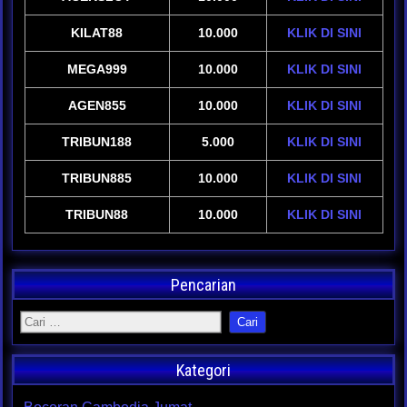
KILAT88
10.000
KLIK DI SINI
MEGA999
10.000
KLIK DI SINI
AGEN855
10.000
KLIK DI SINI
TRIBUN188
5.000
KLIK DI SINI
TRIBUN885
10.000
KLIK DI SINI
TRIBUN88
10.000
KLIK DI SINI
Pencarian
Kategori