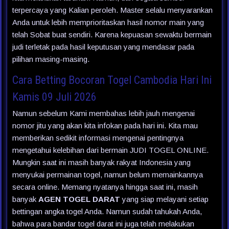
terpercaya yang Kalian peroleh. Master selalu menyarankan
Anda untuk lebih memprioritaskan hasil nomor main yang
telah Sobat buat sendiri. Karena kepuasan sewaktu bermain
judi terletak pada hasil keputusan yang mendasar pada
pilihan masing-masing.
Cara Betting Bocoran Togel Cambodia Hari Ini
Kamis 09 Juli 2026
Namun sebelum Kami membahas lebih jauh mengenai
nomor jitu yang akan kita infokan pada hari ini. Kita mau
memberikan sedikit informasi mengenai pentingnya
mengetahui kelebihan dari bermain JUDI TOGEL ONLINE.
Mungkin saat ini masih banyak rakyat Indonesia yang
menyukai permainan togel, namun belum memainkannya
secara online. Memang nyatanya hingga saat ini, masih
banyak
AGEN TOGEL DARAT
yang siap melayani setiap
bettingan angka togel Anda. Namun sudah tahukah Anda,
bahwa para bandar togel darat ini juga telah melakukan