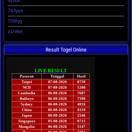
6ysbtl
743yen
759hjg
a1rvkw
Result Togel Online