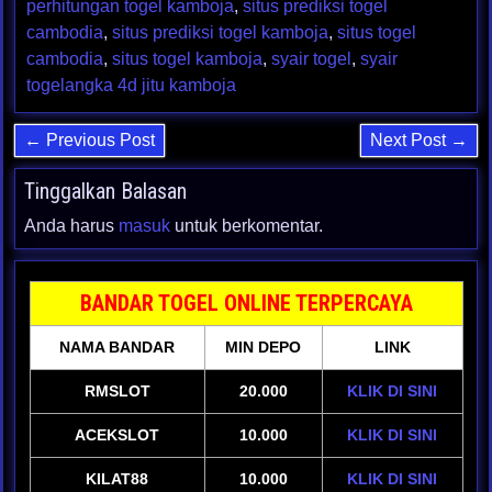
perhitungan togel kamboja
,
situs prediksi togel
cambodia
,
situs prediksi togel kamboja
,
situs togel
cambodia
,
situs togel kamboja
,
syair togel
,
syair
togelangka 4d jitu kamboja
← Previous Post
Next Post →
Tinggalkan Balasan
Anda harus
masuk
untuk berkomentar.
BANDAR TOGEL ONLINE TERPERCAYA
NAMA BANDAR
MIN DEPO
LINK
RMSLOT
20.000
KLIK DI SINI
ACEKSLOT
10.000
KLIK DI SINI
KILAT88
10.000
KLIK DI SINI