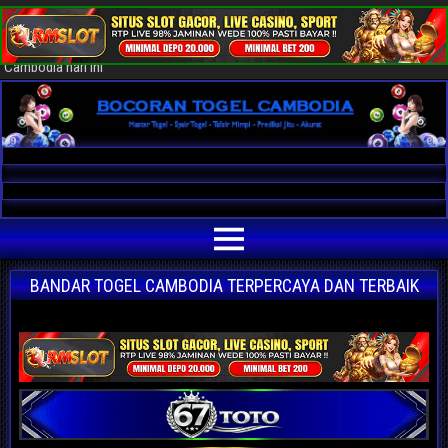
Bocoran Togel Cambodia AKURAT
Bocoran angka jitu togel Cambodia paling akurat | prediksi situs agen
bandar togel Cambodia terpercaya | nomor main Cambodia | data keluaran
Cambodia hari ini
BANDAR TOGEL CAMBODIA TERPERCAYA DAN TERBAIK