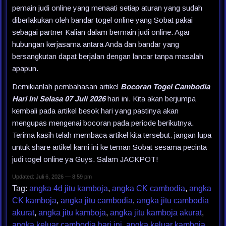
pemain judi online yang menaati setiap aturan yang sudah
diberlakukan oleh bandar togel online yang Sobat pakai
sebagai partner Kalian dalam bermain judi online. Agar
hubungan kerjasama antara Anda dan bandar yang
bersangkutan dapat berjalan dengan lancar tanpa masalah
apapun.
Demikianlah pembahasan artikel
Bocoran Togel Cambodia
Hari Ini Selasa 07 Juli 2026
hari ini. Kita akan berjumpa
kembali pada artikel besok hari yang pastinya akan
mengupas mengenai bocoran pada periode berikutnya.
Terima kasih telah membaca artikel kita tersebut. jangan lupa
untuk share artikel kami ini ke teman Sobat sesama pecinta
judi togel online ya Guys. Salam JACKPOT!
Updated: Juli 6, 2026 — 8:59 pm
Tag:
angka 4d jitu kamboja
,
angka CK cambodia
,
angka
CK kamboja
,
angka jitu cambodia
,
angka jitu cambodia
akurat
,
angka jitu kamboja
,
angka jitu kamboja akurat
,
angka keluar cambodia hari ini
,
angka keluar kamboja