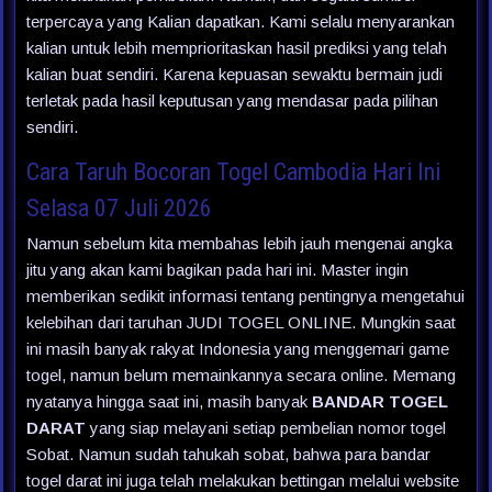
terpercaya yang Kalian dapatkan. Kami selalu menyarankan
kalian untuk lebih memprioritaskan hasil prediksi yang telah
kalian buat sendiri. Karena kepuasan sewaktu bermain judi
terletak pada hasil keputusan yang mendasar pada pilihan
sendiri.
Cara Taruh Bocoran Togel Cambodia Hari Ini
Selasa 07 Juli 2026
Namun sebelum kita membahas lebih jauh mengenai angka
jitu yang akan kami bagikan pada hari ini. Master ingin
memberikan sedikit informasi tentang pentingnya mengetahui
kelebihan dari taruhan JUDI TOGEL ONLINE. Mungkin saat
ini masih banyak rakyat Indonesia yang menggemari game
togel, namun belum memainkannya secara online. Memang
nyatanya hingga saat ini, masih banyak
BANDAR TOGEL
DARAT
yang siap melayani setiap pembelian nomor togel
Sobat. Namun sudah tahukah sobat, bahwa para bandar
togel darat ini juga telah melakukan bettingan melalui website