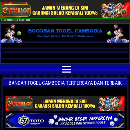
Bocoran Togel Cambodia AKURAT
Bocoran angka jitu togel Cambodia paling akurat | prediksi situs agen
bandar togel Cambodia terpercaya | nomor main Cambodia | data keluaran
Cambodia hari ini
BANDAR TOGEL CAMBODIA TERPERCAYA DAN TERBAIK