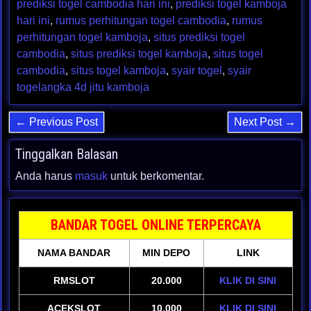
prediksi togel cambodia hari ini
,
prediksi togel kamboja
hari ini
,
rumus perhitungan togel cambodia
,
rumus
perhitungan togel kamboja
,
situs prediksi togel
cambodia
,
situs prediksi togel kamboja
,
situs togel
cambodia
,
situs togel kamboja
,
syair togel
,
syair
togelangka 4d jitu kamboja
← Previous Post
Next Post →
Tinggalkan Balasan
Anda harus
masuk
untuk berkomentar.
BANDAR TOGEL ONLINE TERPERCAYA
NAMA BANDAR
MIN DEPO
LINK
RMSLOT
20.000
KLIK DI SINI
ACEKSLOT
10.000
KLIK DI SINI