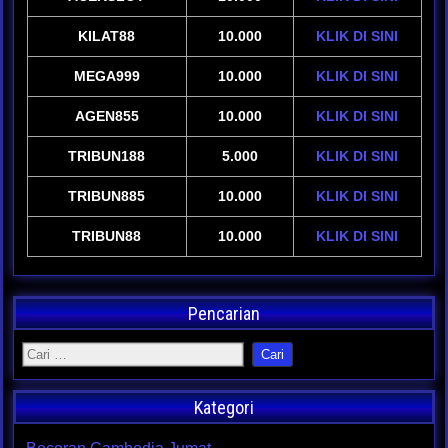
KILAT88
10.000
KLIK DI SINI
MEGA999
10.000
KLIK DI SINI
AGEN855
10.000
KLIK DI SINI
TRIBUN188
5.000
KLIK DI SINI
TRIBUN885
10.000
KLIK DI SINI
TRIBUN88
10.000
KLIK DI SINI
Pencarian
Kategori