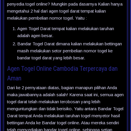
penyedia togel online? Mungkin pada dasarnya Kalian hanya
mengetahui 2 hal dari agen togel darat tempat kalian
melakukan pembelian nomor togel. Yaitu :
Agen Togel Darat tempat kalian melakukan taruhan
adalah agen besar.
Bandar Togel Darat dimana kalian melakukan bettingan
masih melakukan setor pembelian nomor togel ke
bandar togel darat yang lebih besar.
Agen Togel Online Cambodia Terpercaya dan
Aman
Dari ke 2 pernyataan diatas, bagian manapun pilihan Anda
maka jawabannya adalah salah! Karena saat ini, semua agen
togel darat telah melakukan terobosan yang lebih
menguntungkan dan tidak berisiko. Yaitu antara Bandar Togel
Darat tempat Anda melakukan taruhan togel menyetor hasil
bettingan Anda ke Bandar togel online. Atau mereka sendiri
telah menyediakan bandar togel online, sehingga setiap