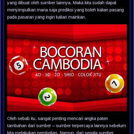
yang dibuat oleh sumber lainnya. Maka kita sudah dapat
menyimpulkan mana saja prediksi yang boleh kalian pasang
pada pasaran yang ingin kalian mainkan.
Oleh sebab itu, sangat penting mencari angka paten
tambahan dari sumber – sumber terpercaya lainnya sebelum
kita melakukan pembelian. Namun, dari segala sumber