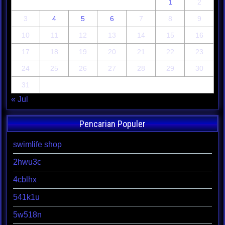
1
2
3
4
5
6
7
8
9
10
11
12
13
14
15
16
17
18
19
20
21
22
23
24
25
26
27
28
29
30
31
« Jul
Pencarian Populer
swimlife shop
2hwu3c
4cblhx
541k1u
5w518n