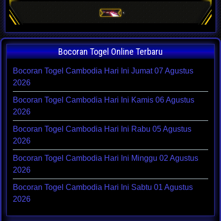
Bocoran Togel Online Terbaru
Bocoran Togel Cambodia Hari Ini Jumat 07 Agustus
2026
Bocoran Togel Cambodia Hari Ini Kamis 06 Agustus
2026
Bocoran Togel Cambodia Hari Ini Rabu 05 Agustus
2026
Bocoran Togel Cambodia Hari Ini Minggu 02 Agustus
2026
Bocoran Togel Cambodia Hari Ini Sabtu 01 Agustus
2026