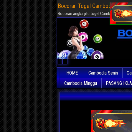
Bocoran Togel Cambodia AKUR
Bocoran angka jitu togel Cambodia paling a
HOME
Cambodia Senin
Ca
Cambodia Minggu
PASANG IKL