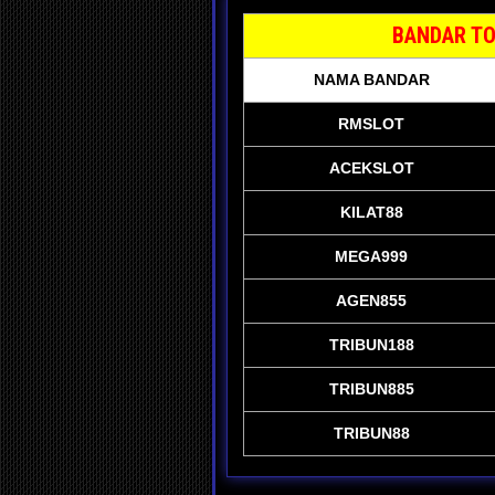
BANDAR TO
NAMA BANDAR
RMSLOT
ACEKSLOT
KILAT88
MEGA999
AGEN855
TRIBUN188
TRIBUN885
TRIBUN88