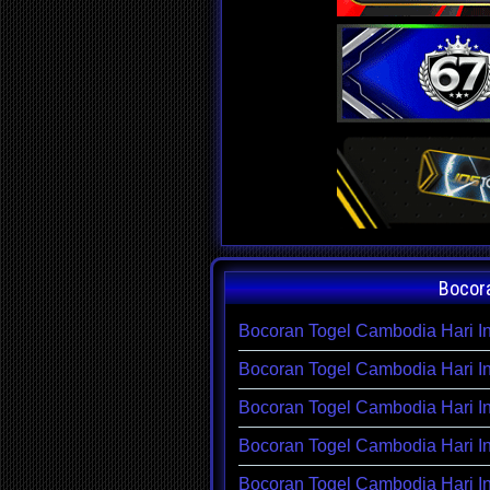
Bocora
Bocoran Togel Cambodia Hari In
Bocoran Togel Cambodia Hari I
Bocoran Togel Cambodia Hari I
Bocoran Togel Cambodia Hari I
Bocoran Togel Cambodia Hari In