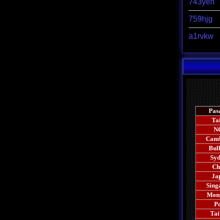
743yen
759hjg
a1rvkw