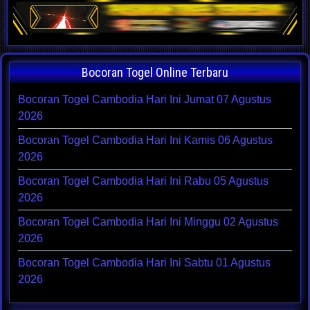
Bocoran Togel Online Terbaru
Bocoran Togel Cambodia Hari Ini Jumat 07 Agustus
2026
Bocoran Togel Cambodia Hari Ini Kamis 06 Agustus
2026
Bocoran Togel Cambodia Hari Ini Rabu 05 Agustus
2026
Bocoran Togel Cambodia Hari Ini Minggu 02 Agustus
2026
Bocoran Togel Cambodia Hari Ini Sabtu 01 Agustus
2026