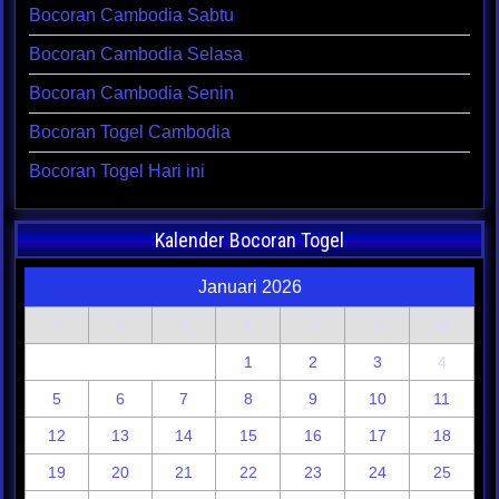
Bocoran Cambodia Sabtu
Bocoran Cambodia Selasa
Bocoran Cambodia Senin
Bocoran Togel Cambodia
Bocoran Togel Hari ini
Kalender Bocoran Togel
Januari 2026
S
S
R
K
J
S
M
1
2
3
4
5
6
7
8
9
10
11
12
13
14
15
16
17
18
19
20
21
22
23
24
25