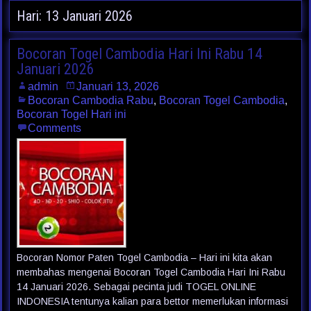
Hari:
13 Januari 2026
Bocoran Togel Cambodia Hari Ini Rabu 14
Januari 2026
admin
Januari 13, 2026
Bocoran Cambodia Rabu
,
Bocoran Togel Cambodia
,
Bocoran Togel Hari ini
Comments
Bocoran Nomor Paten Togel Cambodia – Hari ini kita akan
membahas mengenai Bocoran Togel Cambodia Hari Ini Rabu
14 Januari 2026. Sebagai pecinta judi TOGEL ONLINE
INDONESIA tentunya kalian para bettor memerlukan informasi