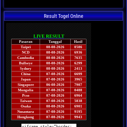
Result Togel Online