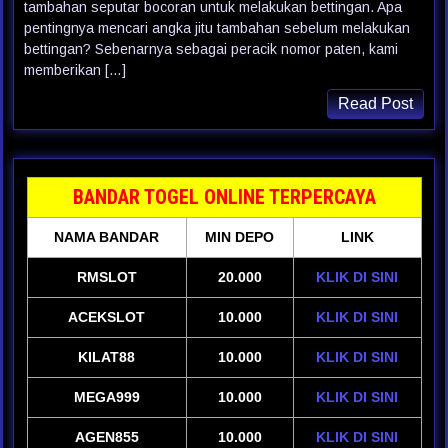
tambahan seputar bocoran untuk melakukan bettingan. Apa
pentingnya mencari angka jitu tambahan sebelum melakukan
bettingan? Sebenarnya sebagai peracik nomor paten, kami
memberikan […]
Read Post
BANDAR TOGEL ONLINE TERPERCAYA
NAMA BANDAR
MIN DEPO
LINK
RMSLOT
20.000
KLIK DI SINI
ACEKSLOT
10.000
KLIK DI SINI
KILAT88
10.000
KLIK DI SINI
MEGA999
10.000
KLIK DI SINI
AGEN855
10.000
KLIK DI SINI