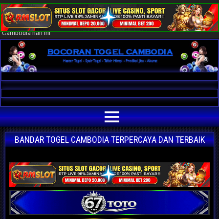
Bocoran Togel Cambodia AKURAT
Bocoran angka jitu togel Cambodia paling akurat | prediksi situs agen
bandar togel Cambodia terpercaya | nomor main Cambodia | data keluaran
Cambodia hari ini
BANDAR TOGEL CAMBODIA TERPERCAYA DAN TERBAIK