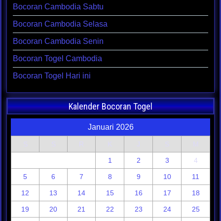
Bocoran Cambodia Sabtu
Bocoran Cambodia Selasa
Bocoran Cambodia Senin
Bocoran Togel Cambodia
Bocoran Togel Hari ini
Kalender Bocoran Togel
Januari 2026
S
S
R
K
J
S
M
1
2
3
4
5
6
7
8
9
10
11
12
13
14
15
16
17
18
19
20
21
22
23
24
25