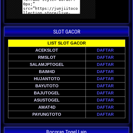
SLOT GACOR
LIST SLOT GACOR
ACEKSLOT
DAFTAR
RMSLOT
DAFTAR
SALAMJPTOGEL
DAFTAR
BAIM4D
DAFTAR
HUJANTOTO
DAFTAR
BAYUTOTO
DAFTAR
BAJUTOGEL
DAFTAR
ASUSTOGEL
DAFTAR
AMAT4D
DAFTAR
PAYUNGTOTO
DAFTAR
Bocoran Togel Lain