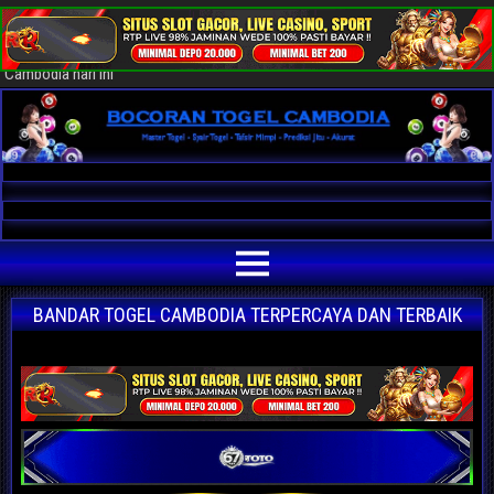
Bocoran Togel Cambodia AKURAT
Bocoran angka jitu togel Cambodia paling akurat | prediksi situs agen
bandar togel Cambodia terpercaya | nomor main Cambodia | data keluaran
Cambodia hari ini
BANDAR TOGEL CAMBODIA TERPERCAYA DAN TERBAIK