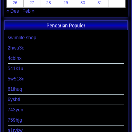
26
27
28
29
30
31
« Des
Feb »
Pencarian Populer
swimlife shop
2hwu3c
4cblhx
541k1u
5w518n
61fhuq
6ysbtl
743yen
759hjg
a1rvkw