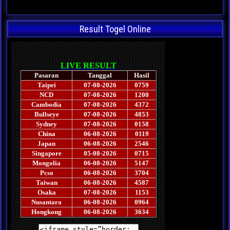
Result Togel Online