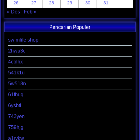
26
27
28
29
30
31
« Des
Feb »
Pencarian Populer
swimlife shop
2hwu3c
4cblhx
541k1u
5w518n
61fhuq
6ysbtl
743yen
759hjg
a1rvkw