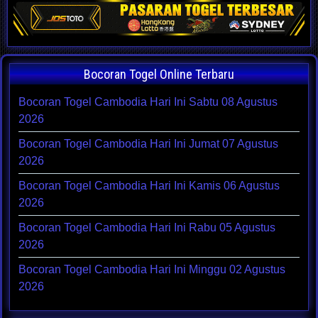
Bocoran Togel Online Terbaru
Bocoran Togel Cambodia Hari Ini Sabtu 08 Agustus
2026
Bocoran Togel Cambodia Hari Ini Jumat 07 Agustus
2026
Bocoran Togel Cambodia Hari Ini Kamis 06 Agustus
2026
Bocoran Togel Cambodia Hari Ini Rabu 05 Agustus
2026
Bocoran Togel Cambodia Hari Ini Minggu 02 Agustus
2026