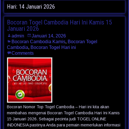
Hari:
14 Januari 2026
Bocoran Togel Cambodia Hari Ini Kamis 15
Januari 2026
admin
Januari 14, 2026
Bocoran Cambodia Kamis
,
Bocoran Togel
Cambodia
,
Bocoran Togel Hari ini
Comments
Bocoran Nomor Top Togel Cambodia – Hari ini kita akan
membahas mengenai Bocoran Togel Cambodia Hari Ini Kamis
15 Januari 2026. Sebagai pecinta judi TOGEL ONLINE
INDONESIA pastinya Anda para pemain memerlukan informasi