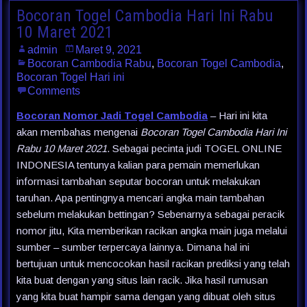
Bocoran Togel Cambodia Hari Ini Rabu
10 Maret 2021
admin
Maret 9, 2021
Bocoran Cambodia Rabu
,
Bocoran Togel Cambodia
,
Bocoran Togel Hari ini
Comments
Bocoran Nomor Jadi Togel Cambodia
– Hari ini kita
akan membahas mengenai
Bocoran Togel Cambodia Hari Ini
Rabu 10 Maret 2021
. Sebagai pecinta judi TOGEL ONLINE
INDONESIA tentunya kalian para pemain memerlukan
informasi tambahan seputar bocoran untuk melakukan
taruhan. Apa pentingnya mencari angka main tambahan
sebelum melakukan bettingan? Sebenarnya sebagai peracik
nomor jitu, Kita memberikan racikan angka main juga melalui
sumber – sumber terpercaya lainnya. Dimana hal ini
bertujuan untuk mencocokan hasil racikan prediksi yang telah
kita buat dengan yang situs lain racik. Jika hasil rumusan
yang kita buat hampir sama dengan yang dibuat oleh situs