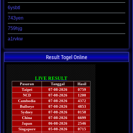
6ysbtl
743yen
759hjg
a1rvkw
Result Togel Online