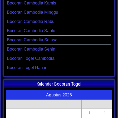
Bocoran Cambodia Kamis
Bocoran Cambodia Minggu
Bocoran Cambodia Rabu
Bocoran Cambodia Sabtu
Bocoran Cambodia Selasa
Bocoran Cambodia Senin
Bocoran Togel Cambodia
Bocoran Togel Hari ini
Kalender Bocoran Togel
Agustus 2026
S
S
R
K
J
S
M
1
2