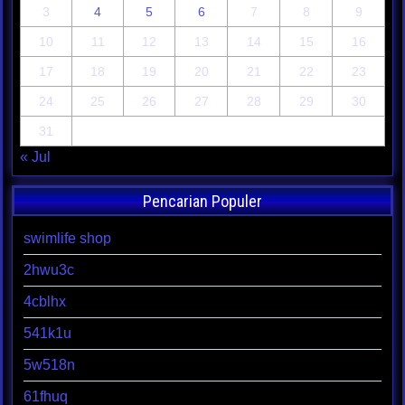
3
4
5
6
7
8
9
10
11
12
13
14
15
16
17
18
19
20
21
22
23
24
25
26
27
28
29
30
31
« Jul
Pencarian Populer
swimlife shop
2hwu3c
4cblhx
541k1u
5w518n
61fhuq