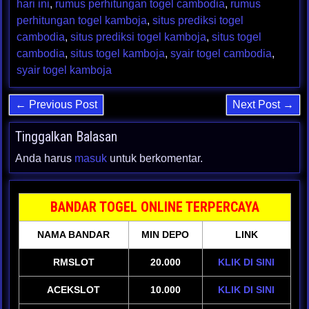
hari ini
,
rumus perhitungan togel cambodia
,
rumus
perhitungan togel kamboja
,
situs prediksi togel
cambodia
,
situs prediksi togel kamboja
,
situs togel
cambodia
,
situs togel kamboja
,
syair togel cambodia
,
syair togel kamboja
← Previous Post
Next Post →
Tinggalkan Balasan
Anda harus
masuk
untuk berkomentar.
BANDAR TOGEL ONLINE TERPERCAYA
NAMA BANDAR
MIN DEPO
LINK
RMSLOT
20.000
KLIK DI SINI
ACEKSLOT
10.000
KLIK DI SINI