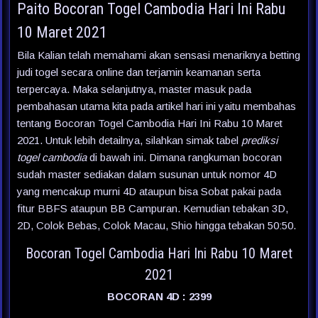
Paito Bocoran Togel Cambodia Hari Ini Rabu
10 Maret 2021
Bila Kalian telah memahami akan sensasi menariknya betting
judi togel secara online dan terjamin keamanan serta
terpercaya. Maka selanjutnya, master masuk pada
pembahasan utama kita pada artikel hari ini yaitu membahas
tentang Bocoran Togel Cambodia Hari Ini Rabu 10 Maret
2021. Untuk lebih detailnya, silahkan simak tabel
prediksi
togel cambodia
di bawah ini. Dimana rangkuman bocoran
sudah master sediakan dalam susunan untuk nomor 4D
yang mencakup murni 4D ataupun bisa Sobat pakai pada
fitur BBFS ataupun BB Campuran. Kemudian tebakan 3D,
2D, Colok Bebas, Colok Macau, Shio hingga tebakan 50:50.
Bocoran Togel Cambodia Hari Ini Rabu 10 Maret
2021
BOCORAN 4D : 2399