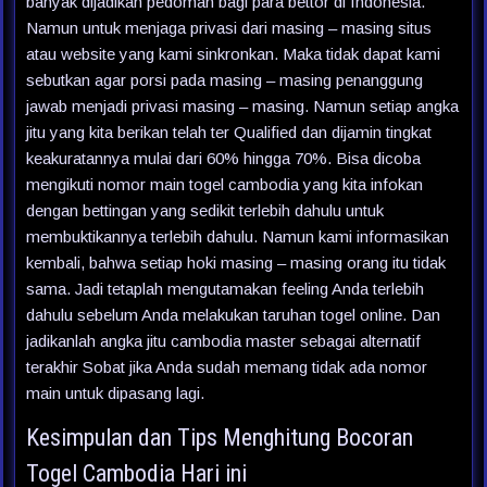
banyak dijadikan pedoman bagi para bettor di Indonesia.
Namun untuk menjaga privasi dari masing – masing situs
atau website yang kami sinkronkan. Maka tidak dapat kami
sebutkan agar porsi pada masing – masing penanggung
jawab menjadi privasi masing – masing. Namun setiap angka
jitu yang kita berikan telah ter Qualified dan dijamin tingkat
keakuratannya mulai dari 60% hingga 70%. Bisa dicoba
mengikuti nomor main togel cambodia yang kita infokan
dengan bettingan yang sedikit terlebih dahulu untuk
membuktikannya terlebih dahulu. Namun kami informasikan
kembali, bahwa setiap hoki masing – masing orang itu tidak
sama. Jadi tetaplah mengutamakan feeling Anda terlebih
dahulu sebelum Anda melakukan taruhan togel online. Dan
jadikanlah angka jitu cambodia master sebagai alternatif
terakhir Sobat jika Anda sudah memang tidak ada nomor
main untuk dipasang lagi.
Kesimpulan dan Tips Menghitung Bocoran
Togel Cambodia Hari ini