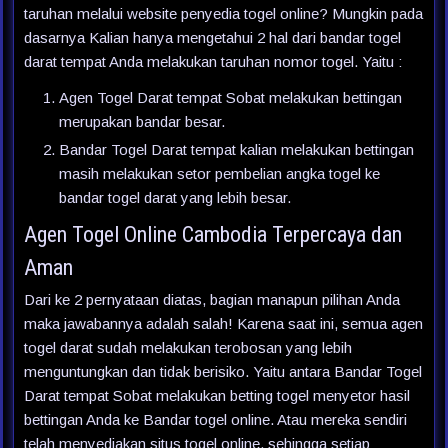
taruhan melalui website penyedia togel online? Mungkin pada
dasarnya Kalian hanya mengetahui 2 hal dari bandar togel
darat tempat Anda melakukan taruhan nomor togel. Yaitu :
Agen Togel Darat tempat Sobat melakukan bettingan
merupakan bandar besar.
Bandar Togel Darat tempat kalian melakukan bettingan
masih melakukan setor pembelian angka togel ke
bandar togel darat yang lebih besar.
Agen Togel Online Cambodia Terpercaya dan
Aman
Dari ke 2 pernyataan diatas, bagian manapun pilihan Anda
maka jawabannya adalah salah! Karena saat ini, semua agen
togel darat sudah melakukan terobosan yang lebih
menguntungkan dan tidak berisiko. Yaitu antara Bandar Togel
Darat tempat Sobat melakukan betting togel menyetor hasil
bettingan Anda ke Bandar togel online. Atau mereka sendiri
telah menyediakan situs togel online, sehingga setiap