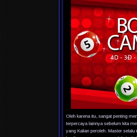
Oleh karena itu, sangat penting m
terpercaya lainnya sebelum kita me
yang Kalian peroleh. Master sela