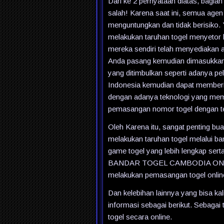
Dari ke 2 pernyataan diatas, bagi
salah! Karena saat ini, semua agen
menguntungkan dan tidak berisiko. 
melakukan taruhan togel menyetor h
mereka sendiri telah menyediakan a
Anda pasang kemudian dimasukkan 
yang ditimbulkan seperti adanya p
Indonesia kemudian dapat memberik
dengan adanya teknologi yang mem
pemasangan nomor togel dengan ter
Oleh Karena itu, sangat penting bua
melakukan taruhan togel melalui ba
game togel yang lebih lengkap serta 
BANDAR TOGEL CAMBODIA ONLINE 
melakukan pemasangan togel online 
Dan kelebihan lainnya yang bisa kali
informasi sebagai berikut. Sebagai 
togel secara online.