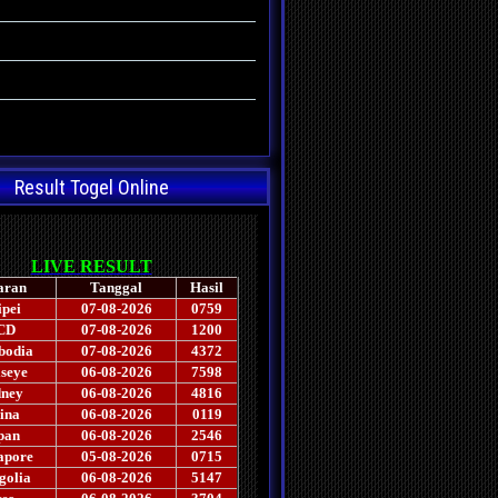
Result Togel Online