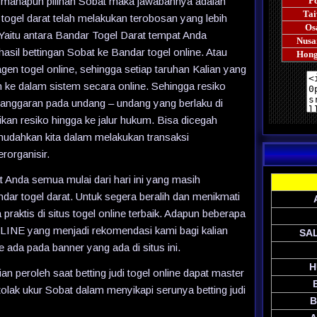
an manapun pilihan Sobat maka jawabannya adalah
 togel darat telah melakukan terobosan yang lebih
Yaitu antara Bandar Togel Darat tempat Anda
asil bettingan Sobat ke Bandar togel online. Atau
gen togel online, sehingga setiap taruhan Kalian yang
ke dalam sistem secara online. Sehingga resiko
elanggaran pada undang – undang yang berlaku di
an resiko hingga ke jalur hukum. Bisa dicegah
udahkan kita dalam melakukan transaksi
organisir.
t Anda semua mulai dari hari ini yang masih
ndar togel darat. Untuk segera beralih dan menikmati
praktis di situs togel online terbaik. Adapun beberapa
yang menjadi rekomendasi kami bagi kalian
SA
ada pada banner yang ada di situs ini.
H
an peroleh saat betting judi togel online dapat master
tolak ukur Sobat dalam menyikapi serunya betting judi
B