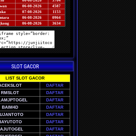
SLOT GACOR
LIST SLOT GACOR
ACEKSLOT
DAFTAR
RMSLOT
DAFTAR
LAMJPTOGEL
DAFTAR
BAIM4D
DAFTAR
UJANTOTO
DAFTAR
BAYUTOTO
DAFTAR
AJUTOGEL
DAFTAR