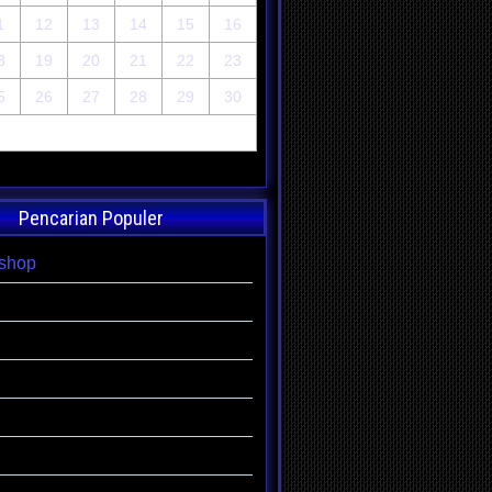
1
12
13
14
15
16
8
19
20
21
22
23
5
26
27
28
29
30
Pencarian Populer
 shop