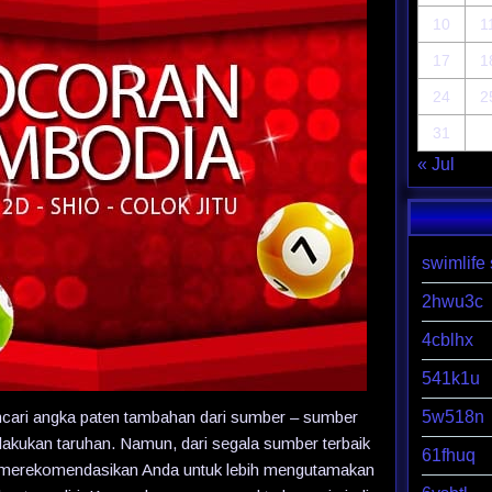
10
1
17
1
24
2
31
« Jul
swimlife
2hwu3c
4cblhx
541k1u
encari angka paten tambahan dari sumber – sumber
5w518n
lakukan taruhan. Namun, dari segala sumber terbaik
61fhuq
lu merekomendasikan Anda untuk lebih mengutamakan