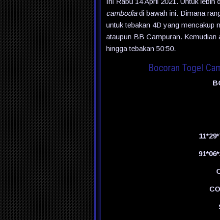
Ini Rabu 14 April 2021. Untuk lebih 
cambodia
di bawah ini. Dimana ra
untuk tebakan 4D yang mencakup m
ataupun BB Campuran. Kemudian a
hingga tebakan 50:50.
Bocoran Togel Cam
B
11*29*
91*06*
CO