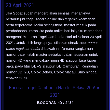
20 April 2021
Jika Sobat sudah mengerti akan sensasi menariknya
bertaruh judi togel secara online dan terjamin keamanan
serta terpercaya. Maka selanjutnya, master masuk pada
pembahasan utama kita pada artikel hari ini yaitu membahas
mengenai Bocoran Togel Cambodia Hari Ini Selasa 20 April
2021. Untuk lebih lengkapnya, silahkan simak tabel
nomor
paten togel cambodia
di bawah ini. Dimana rangkuman
nomor paten telah master sediakan dalam susunan untuk
nomor 4D yang mencakup murni 4D ataupun bisa kalian
pakai pada fitur BBFS ataupun BB Campuran. Kemudian
nomor 3D, 2D, Colok Bebas, Colok Macau, Shio hingga
tebakan 50:50.
Bocoran Togel Cambodia Hari Ini Selasa 20 April
2021
BOCORAN 4D : 2484