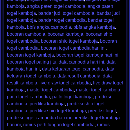
kamboja
,
angka paten togel cambodia
,
angka paten
togel kamboja
,
bandar judi togel cambodia
,
bandar judi
togel kamboja
,
bandar togel cambodia
,
bandar togel
kamboja
,
bbfs angka cambodia
,
bbfs angka kamboja
,
bocoran cambodia
,
bocoran kamboja
,
bocoran shio
togel cambodia
,
bocoran shio togel kamboja
,
bocoran
togel cambodia
,
bocoran togel cambodia hari ini
,
bocoran togel kamboja
,
bocoran togel kamboja hari ini
,
bocoran togel paling jitu
,
data cambodia hari ini
,
data
kamboja hari ini
,
data keluaran togel cambodia
,
data
keluaran togel kamboja
,
data result cambodia
,
data
result kamboja
,
live draw togel cambodia
,
live draw togel
kamboja
,
master togel cambodia
,
master togel kamboja
,
paito togel cambodia
,
paito togel kamboja
,
prediksi
cambodia
,
prediksi kamboja
,
prediksi shio togel
cambodia
,
prediksi shio togel kamboja
,
prediksi togel
,
prediksi togel cambodia hari ini
,
prediksi togel kamboja
hari ini
,
rumus perhitungan togel cambodia
,
rumus