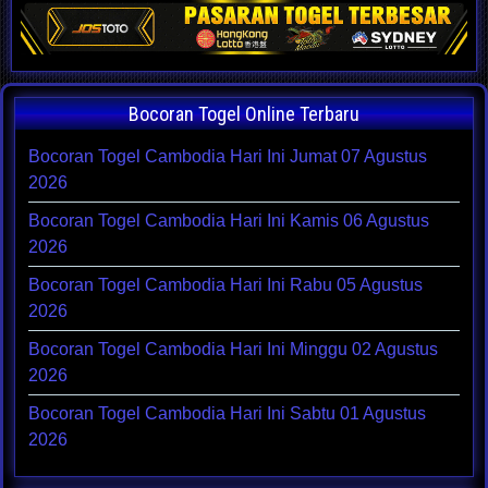
Bocoran Togel Online Terbaru
Bocoran Togel Cambodia Hari Ini Jumat 07 Agustus
2026
Bocoran Togel Cambodia Hari Ini Kamis 06 Agustus
2026
Bocoran Togel Cambodia Hari Ini Rabu 05 Agustus
2026
Bocoran Togel Cambodia Hari Ini Minggu 02 Agustus
2026
Bocoran Togel Cambodia Hari Ini Sabtu 01 Agustus
2026