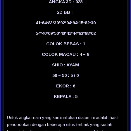
ANGKA 3D : 028
2D BB :
41*64*83*30*92*04*94*15*82*30
54*40*09*50*40*41*44*63*98*02
COLOK BEBAS : 1
COLOK MACAU : 4 – 8
SHIO : AYAM
50 – 50 : 5 / 0
EKOR : 6
KEPALA : 5
Untuk angka main yang kami infokan diatas ini adalah hasil
pencocokan dengan beberapa situs terbaik yang sudah