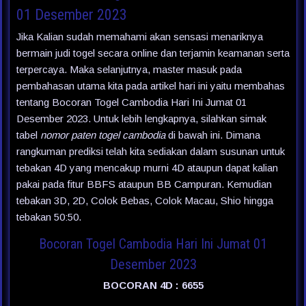
01 Desember 2023
Jika Kalian sudah memahami akan sensasi menariknya
bermain judi togel secara online dan terjamin keamanan serta
terpercaya. Maka selanjutnya, master masuk pada
pembahasan utama kita pada artikel hari ini yaitu membahas
tentang Bocoran Togel Cambodia Hari Ini Jumat 01
Desember 2023. Untuk lebih lengkapnya, silahkan simak
tabel
nomor paten togel cambodia
di bawah ini. Dimana
rangkuman prediksi telah kita sediakan dalam susunan untuk
tebakan 4D yang mencakup murni 4D ataupun dapat kalian
pakai pada fitur BBFS ataupun BB Campuran. Kemudian
tebakan 3D, 2D, Colok Bebas, Colok Macau, Shio hingga
tebakan 50:50.
Bocoran Togel Cambodia Hari Ini Jumat 01
Desember 2023
BOCORAN 4D : 6655