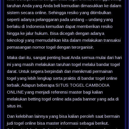
taruhan Anda yang Anda beli kemudian dimasukkan ke dalam
sistem secara online. Sehingga resiko yang ditimbulkan
seperti adanya pelanggaran pada undang – undang yang
berlaku di Indonesia kemudian dapat memberikan resiko
hingga ke jalur hukum. Bisa dicegah dengan adanya
teknologi yang memudahkan kita dalam melakukan transaksi
pemasangan nomor togel dengan terorganisir.
Maka dari itu, sangat penting buat Anda semua mulai dari hari
ini yang masih melakukan taruhan togel melalui bandar togel
darat. Untuk segera berpindah dan menikmati permainan
togel yang lebih lengkap serta praktis di bandar togel online
terbaik. Adapun beberapa SITUS TOGEL CAMBODIA
ONLINE yang menjadi referensi master bagi kalian
melakukan betting togel online ada pada banner yang ada di
situs ini.
Dan kelebihan lainnya yang bisa kalian peroleh saat bermain
judi togel online bisa master informasi sebagai berikut.