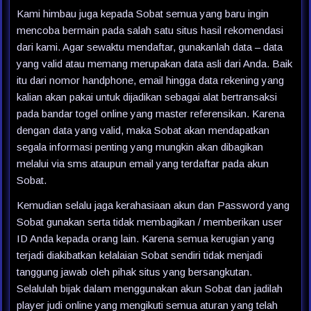
Kami himbau juga kepada Sobat semua yang baru ingin
mencoba bermain pada salah satu situs hasil rekomendasi
dari kami. Agar sewaktu mendaftar, gunakanlah data – data
yang valid atau memang merupakan data asli dari Anda. Baik
itu dari nomor handphone, email hingga data rekening yang
kalian akan pakai untuk dijadikan sebagai alat bertransaksi
pada bandar togel online yang master referensikan. Karena
dengan data yang valid, maka Sobat akan mendapatkan
segala informasi penting yang mungkin akan dibagikan
melalui via sms ataupun email yang terdaftar pada akun
Sobat.
Kemudian selalu jaga kerahasiaan akun dan Password yang
Sobat gunakan serta tidak membagikan / memberikan user
ID Anda kepada orang lain. Karena semua kerugian yang
terjadi diakibatkan kelalaian Sobat sendiri tidak menjadi
tanggung jawab oleh pihak situs yang bersangkutan.
Selalulah bijak dalam menggunakan akun Sobat dan jadilah
player judi online yang mengikuti semua aturan yang telah