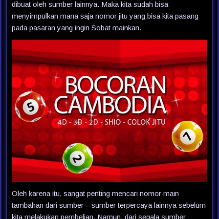
dibuat oleh sumber lainnya. Maka kita sudah bisa
menyimpulkan mana saja nomor jitu yang bisa kita pasang
pada pasaran yang ingin Sobat mainkan.
Oleh karena itu, sangat penting mencari nomor main
tambahan dari sumber – sumber terpercaya lainnya sebelum
kita melakukan pembelian. Namun, dari segala sumber