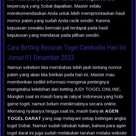
terpercaya yang Sobat dapatkan. Master selalu
merekomendasikan Anda untuk lebih memprioritaskan hasil
nomor paten yang sudah Anda racik sendiri. Karena
kepuasan sewaktu bermain judi terdapat pada hasil
keputusan yang mendasar pada pilihan sendiri.
Cara Betting Bocoran Togel Cambodia Hari Ini
Jumat 01 Desember 2023
Namun sebelum kita membahas lebih jauh tentang nomor
paten yang akan kita berikan pada hari ini. Master mau
memberikan sedikit informasi mengenai pentingnya
mengetahui kelebihan dari betting JUDI TOGEL ONLINE.
Mungkin saat ini masih banyak rakyat Indonesia yang hobi
game togel, namun belum menikmatinya secara online.
Memang nyatanya hingga saat ini, masih banyak
AGEN
TOGEL DARAT
yang siap melayani setiap bettingan angka
togel Sobat. Namun sudah tahukah kalian, bahwa para agen
togel darat ini juga sudah melakukan taruhan melalui website