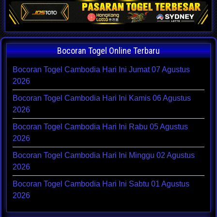
Bocoran Togel Online Terbaru
Bocoran Togel Cambodia Hari Ini Jumat 07 Agustus
2026
Bocoran Togel Cambodia Hari Ini Kamis 06 Agustus
2026
Bocoran Togel Cambodia Hari Ini Rabu 05 Agustus
2026
Bocoran Togel Cambodia Hari Ini Minggu 02 Agustus
2026
Bocoran Togel Cambodia Hari Ini Sabtu 01 Agustus
2026