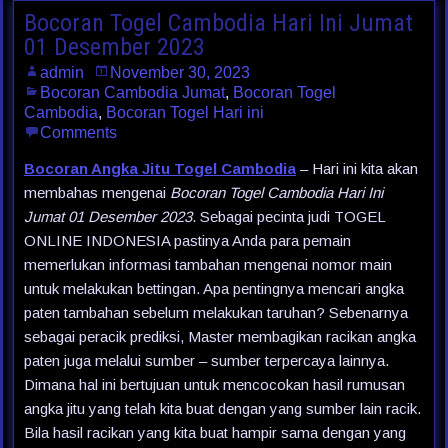
Bocoran Togel Cambodia Hari Ini Jumat
01 Desember 2023
admin
November 30, 2023
Bocoran Cambodia Jumat
,
Bocoran Togel
Cambodia
,
Bocoran Togel Hari ini
Comments
Bocoran Angka Jitu Togel Cambodia
– Hari ini kita akan
membahas mengenai
Bocoran Togel Cambodia Hari Ini
Jumat 01 Desember 2023
. Sebagai pecinta judi TOGEL
ONLINE INDONESIA pastinya Anda para pemain
memerlukan informasi tambahan mengenai nomor main
untuk melakukan bettingan. Apa pentingnya mencari angka
paten tambahan sebelum melakukan taruhan? Sebenarnya
sebagai peracik prediksi, Master membagikan racikan angka
paten juga melalui sumber – sumber terpercaya lainnya.
Dimana hal ini bertujuan untuk mencocokan hasil rumusan
angka jitu yang telah kita buat dengan yang sumber lain racik.
Bila hasil racikan yang kita buat hampir sama dengan yang