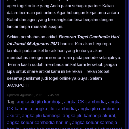
agen togel online yang Anda pakai sebagai partner Kalian
dalam bermain judi online. Agar hubungan kerjasama antara
Sobat dan agen yang bersangkutan bisa berjalan dengan
lancar tanpa masalah apapun.
Sekian pembahasan artikel
Bocoran Togel Cambodia Hari
Ini Jumat 06 Agustus 2021
hari ini. Kita akan berjumpa
kembali pada artikel besok hari yang tentunya akan
membahas mengenai nomor main pada periode selanjutnya.
Terima kasih sudah membaca artikel kami tersebut. jangan
lupa untuk share artikel kami ini ke rekan – rekan Sobat
sesama penikmat judi togel online ya Guys. Salam
JACKPOT!
Updated: Agustus 5, 2021 — 7:45 am
Tag:
angka 4d jitu kamboja
,
angka CK cambodia
,
angka
CK kamboja
,
angka jitu cambodia
,
angka jitu cambodia
akurat
,
angka jitu kamboja
,
angka jitu kamboja akurat
,
angka keluar cambodia hari ini
,
angka keluar kamboja