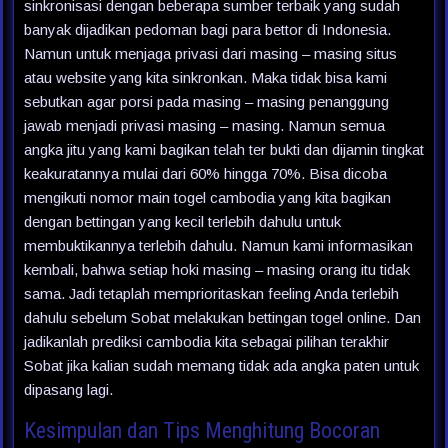
sinkronisasi dengan beberapa sumber terbaik yang sudah
banyak dijadikan pedoman bagi para bettor di Indonesia.
Namun untuk menjaga privasi dari masing – masing situs
atau website yang kita sinkronkan. Maka tidak bisa kami
sebutkan agar porsi pada masing – masing penanggung
jawab menjadi privasi masing – masing. Namun semua
angka jitu yang kami bagikan telah ter bukti dan dijamin tingkat
keakuratannya mulai dari 60% hingga 70%. Bisa dicoba
mengikuti nomor main togel cambodia yang kita bagikan
dengan bettingan yang kecil terlebih dahulu untuk
membuktikannya terlebih dahulu. Namun kami informasikan
kembali, bahwa setiap hoki masing – masing orang itu tidak
sama. Jadi tetaplah memprioritaskan feeling Anda terlebih
dahulu sebelum Sobat melakukan bettingan togel online. Dan
jadikanlah prediksi cambodia kita sebagai pilihan terakhir
Sobat jika kalian sudah memang tidak ada angka paten untuk
dipasang lagi.
Kesimpulan dan Tips Menghitung Bocoran