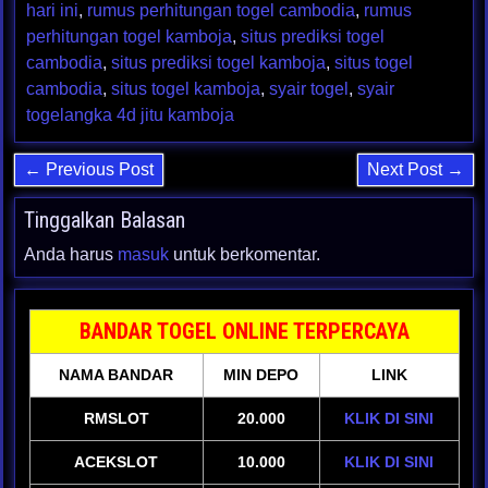
hari ini
,
rumus perhitungan togel cambodia
,
rumus
perhitungan togel kamboja
,
situs prediksi togel
cambodia
,
situs prediksi togel kamboja
,
situs togel
cambodia
,
situs togel kamboja
,
syair togel
,
syair
togelangka 4d jitu kamboja
← Previous Post
Next Post →
Tinggalkan Balasan
Anda harus
masuk
untuk berkomentar.
BANDAR TOGEL ONLINE TERPERCAYA
NAMA BANDAR
MIN DEPO
LINK
RMSLOT
20.000
KLIK DI SINI
ACEKSLOT
10.000
KLIK DI SINI