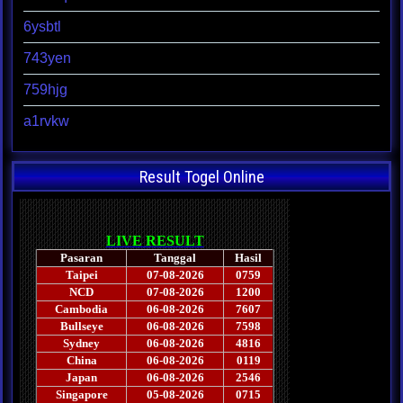
6ysbtl
743yen
759hjg
a1rvkw
Result Togel Online