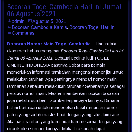
Bocoran Togel Cambodia Hari Ini Jumat
06 Agustus 2021
admin
Agustus 5, 2021
Bocoran Cambodia Kamis
,
Bocoran Togel Hari ini
Comments
Bocoran Nomor Main Togel Cambodia
– Hari ini kita
akan membahas mengenai
Bocoran Togel Cambodia Hari Ini
Jumat 06 Agustus 2021
. Sebagai pecinta judi TOGEL
ONLINE INDONESIA pastinya Sobat para pemain
memerlukan informasi tambahan mengenai nomor jitu untuk
melakukan taruhan. Apa pentingnya mencari nomor main
tambahan sebelum melakukan taruhan? Sebenarnya sebagai
peracik nomor main, Master memberikan racikan bocoran
juga melalui sumber – sumber terpercaya lainnya. Dimana
hal ini bertujuan untuk mencocokan hasil rumusan nomor
paten yang sudah master buat dengan yang situs lain racik.
Jika hasil racikan yang kami buat hampir sama dengan yang
diracik oleh sumber lainnya. Maka kita sudah dapat