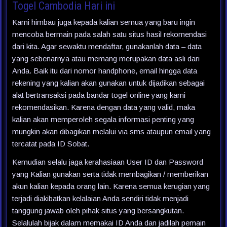
Togel Cambodia Hari ini
Kami himbau juga kepada kalian semua yang baru ingin
mencoba bermain pada salah satu situs hasil rekomendasi
dari kita. Agar sewaktu mendaftar, gunakanlah data – data
yang sebenarnya atau memang merupakan data asli dari
Anda. Baik itu dari nomor handphone, email hingga data
rekening yang kalian akan gunakan untuk dijadikan sebagai
alat bertransaksi pada bandar togel online yang kami
rekomendasikan. Karena dengan data yang valid, maka
kalian akan memperoleh segala informasi penting yang
mungkin akan dibagikan melalui via sms ataupun email yang
tercatat pada ID Sobat.
Kemudian selalu jaga kerahasiaan User ID dan Password
yang Kalian gunakan serta tidak membagikan / memberikan
akun kalian kepada orang lain. Karena semua kerugian yang
terjadi diakibatkan kelalaian Anda sendiri tidak menjadi
tanggung jawab oleh pihak situs yang bersangkutan.
Selalulah bijak dalam memakai ID Anda dan jadilah pemain