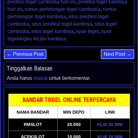
prediksi togel cambodia hari ini
,
prediksi togel kamboja
hari ini
,
rumus perhitungan togel cambodia
,
rumus
perhitungan togel kamboja
,
situs prediksi togel
cambodia
,
situs prediksi togel kamboja
,
situs togel
cambodia
,
situs togel kamboja
,
syair togel
,
syair
togelangka 4d jitu kamboja
← Previous Post
Next Post →
Tinggalkan Balasan
Anda harus
masuk
untuk berkomentar.
BANDAR TOGEL ONLINE TERPERCAYA
NAMA BANDAR
MIN DEPO
LINK
RMSLOT
20.000
KLIK DI SINI
ACEKSLOT
10.000
KLIK DI SINI