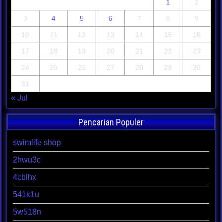
1
2
3
4
5
6
7
8
9
10
11
12
13
14
15
16
17
18
19
20
21
22
23
24
25
26
27
28
29
30
31
« Jul
Pencarian Populer
swimlife shop
2hwu3c
4cblhx
541k1u
5w518n