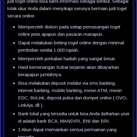
judi togel online bisa kami informasi sebagai berikut. Sebagai
tolak ukur Anda dalam menyikapi serunya bermain judi togel
secara online.
Memperoleh diskon pada setiap pemasangan togel
online jenis apapun dan pasaran manapun.
Dapat melakukan betting togel online dengan minimal
pembelian senilai 1.000 rupiah.
Memperoleh perkalian hadiah yang sangat besar.
Hasil kemenangan Sobat terjamin akan dibayarkan
berapapun jumlahnya.
Bisa melakukan deposit melalui via sms banking,
internet banking, mobile banking, mesin ATM, mesin
EDC, BriLink, deposit pulsa dan dompet online ( OVO,
LinkAja, dll ).
Bank lokal yang tersedia untuk bisa Anda daftarkan user
id adalah bank BCA, MANDIRI, BNI dan BRI.
1 Akun dapat memainkan semua permainan yang
tersedia