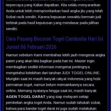
terpercaya yang Kalian dapatkan. Kita selalu menyarankan
Anda untuk lebih memprioritaskan hasil angka jitu yang telah
Sobat racik sendiri. Karena kepuasan sewaktu bermain judi
terletak pada hasil keputusan yang mendasar pada pilihan
sendiri.
Cara Pasang Bocoran Togel Cambodia Hari Ini
Jumat 06 Februari 2026
Namun sebelum Kami membahas lebih jauh mengenai angka
paten yang akan kita bagikan pada hari ini. Master ingin
membagikan sedikit informasi mengenai pentingnya
mengetahui kelebihan dari taruhan JUDI TOGEL ONLINE.
Mungkin saat ini masih banyak rakyat Indonesia yang hobi
permainan togel, namun belum memainkannya secara
online. Memang nyatanya hingga saat ini, masih banyak
AGEN TOGEL DARAT
yang siap melayani setiap
pembelian angka togel Anda. Namun sudah tahukah sobat,
bahwa para bandar togel darat ini juga sudah melakukan