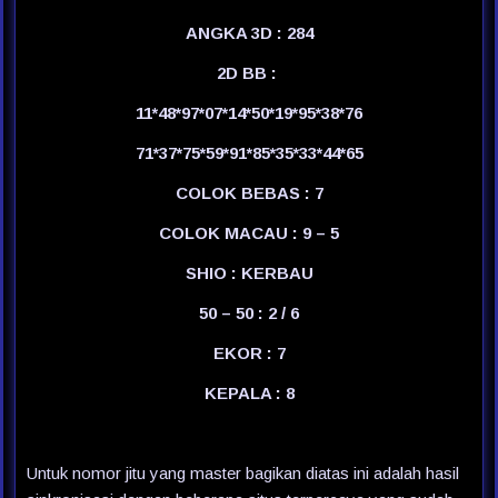
ANGKA 3D : 284
2D BB :
11*48*97*07*14*50*19*95*38*76
71*37*75*59*91*85*35*33*44*65
COLOK BEBAS : 7
COLOK MACAU : 9 – 5
SHIO : KERBAU
50 – 50 : 2 / 6
EKOR : 7
KEPALA : 8
Untuk nomor jitu yang master bagikan diatas ini adalah hasil