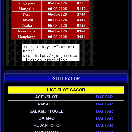
SLOT GACOR
LIST SLOT GACOR
ACEKSLOT
DAFTAR
RMSLOT
DAFTAR
SALAMJPTOGEL
DAFTAR
BAIM4D
DAFTAR
HUJANTOTO
DAFTAR