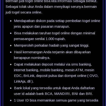
bermain judi togel online bisa kita informasi sebagai berikut.
Sebagai tolak ukur Anda dalam menyikapi serunya bermain
judi togel secara online.
Mendapatkan diskon pada setiap pembelian togel online
jenis apapun dan pasaran manapun.
Bisa melakukan taruhan togel online dengan minimal
pemasangan senilai 1.000 rupiah.
Memperoleh perkalian hadiah yang sangat tinggi.
Hasil kemenangan Anda terjamin akan dibayarkan
berapapun nominalnya.
Dapat melakukan deposit melalui via sms banking,
internet banking, mobile banking, mesin ATM, mesin
EDC, BriLink, deposit pulsa dan dompet online ( OVO,
LinkAja, dll ).
Bank lokal yang tersedia untuk dapat Anda daftarkan
user id adalah bank BCA, MANDIRI, BNI dan BRI.
1 User ID bisa memainkan semua game yang tersedia