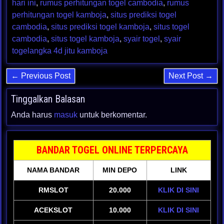
hari ini
,
rumus perhitungan togel cambodia
,
rumus
perhitungan togel kamboja
,
situs prediksi togel
cambodia
,
situs prediksi togel kamboja
,
situs togel
cambodia
,
situs togel kamboja
,
syair togel
,
syair
togelangka 4d jitu kamboja
← Previous Post
Next Post →
Tinggalkan Balasan
Anda harus
masuk
untuk berkomentar.
BANDAR TOGEL ONLINE TERPERCAYA
NAMA BANDAR
MIN DEPO
LINK
RMSLOT
20.000
KLIK DI SINI
ACEKSLOT
10.000
KLIK DI SINI