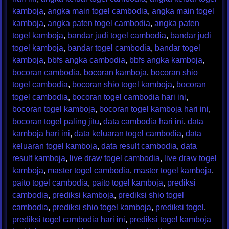
kamboja
,
angka main togel cambodia
,
angka main togel
kamboja
,
angka paten togel cambodia
,
angka paten
togel kamboja
,
bandar judi togel cambodia
,
bandar judi
togel kamboja
,
bandar togel cambodia
,
bandar togel
kamboja
,
bbfs angka cambodia
,
bbfs angka kamboja
,
bocoran cambodia
,
bocoran kamboja
,
bocoran shio
togel cambodia
,
bocoran shio togel kamboja
,
bocoran
togel cambodia
,
bocoran togel cambodia hari ini
,
bocoran togel kamboja
,
bocoran togel kamboja hari ini
,
bocoran togel paling jitu
,
data cambodia hari ini
,
data
kamboja hari ini
,
data keluaran togel cambodia
,
data
keluaran togel kamboja
,
data result cambodia
,
data
result kamboja
,
live draw togel cambodia
,
live draw togel
kamboja
,
master togel cambodia
,
master togel kamboja
,
paito togel cambodia
,
paito togel kamboja
,
prediksi
cambodia
,
prediksi kamboja
,
prediksi shio togel
cambodia
,
prediksi shio togel kamboja
,
prediksi togel
,
prediksi togel cambodia hari ini
,
prediksi togel kamboja