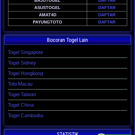
BAJUTOGEL
DAFTAR
ASUSTOGEL
DAFTAR
AMAT4D
DAFTAR
PAYUNGTOTO
DAFTAR
Bocoran Togel Lain
Togel Singapore
Togel Sidney
Togel Hongkong
Toto Macau
Togel Taiwan
Togel China
Togel Cambodia
STATISTIK