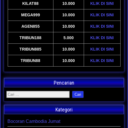
KILAT88
10.000
KLIK DI SINI
MEGA999
10.000
KLIK DI SINI
AGEN855
10.000
KLIK DI SINI
TRIBUN188
5.000
KLIK DI SINI
TRIBUN885
10.000
KLIK DI SINI
TRIBUN88
10.000
KLIK DI SINI
Pencarian
Kategori
Bocoran Cambodia Jumat