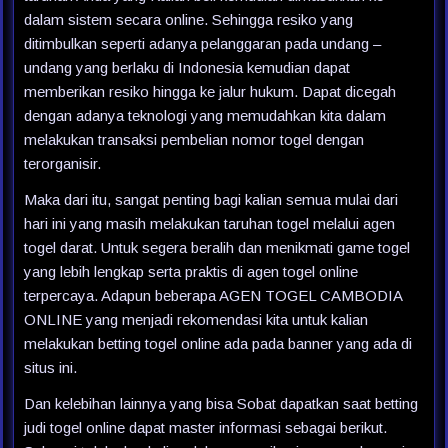
dalam sistem secara online. Sehingga resiko yang
ditimbulkan seperti adanya pelanggaran pada undang –
undang yang berlaku di Indonesia kemudian dapat
memberikan resiko hingga ke jalur hukum. Dapat dicegah
dengan adanya teknologi yang memudahkan kita dalam
melakukan transaksi pembelian nomor togel dengan
terorganisir.
Maka dari itu, sangat penting bagi kalian semua mulai dari
hari ini yang masih melakukan taruhan togel melalui agen
togel darat. Untuk segera beralih dan menikmati game togel
yang lebih lengkap serta praktis di agen togel online
terpercaya. Adapun beberapa AGEN TOGEL CAMBODIA
ONLINE yang menjadi rekomendasi kita untuk kalian
melakukan betting togel online ada pada banner yang ada di
situs ini.
Dan kelebihan lainnya yang bisa Sobat dapatkan saat betting
judi togel online dapat master informasi sebagai berikut.