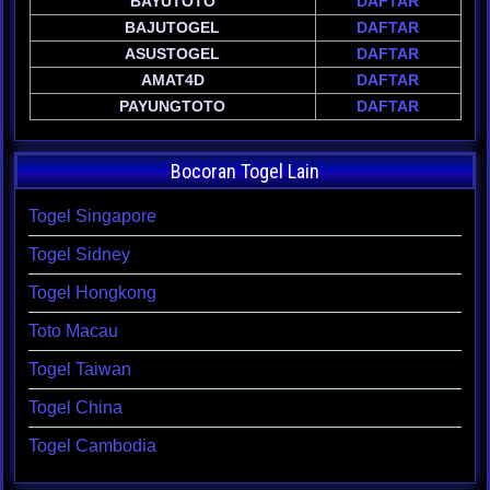
BAYUTOTO
DAFTAR
BAJUTOGEL
DAFTAR
ASUSTOGEL
DAFTAR
AMAT4D
DAFTAR
PAYUNGTOTO
DAFTAR
Bocoran Togel Lain
Togel Singapore
Togel Sidney
Togel Hongkong
Toto Macau
Togel Taiwan
Togel China
Togel Cambodia