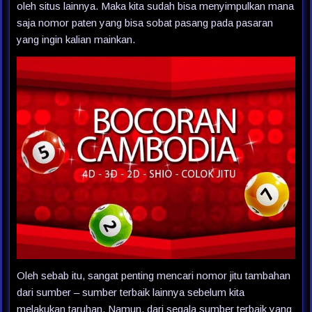
oleh situs lainnya. Maka kita sudah bisa menyimpulkan mana
saja nomor paten yang bisa sobat pasang pada pasaran
yang ingin kalian mainkan.
Oleh sebab itu, sangat penting mencari nomor jitu tambahan
dari sumber – sumber terbaik lainnya sebelum kita
melakukan taruhan. Namun, dari segala sumber terbaik yang