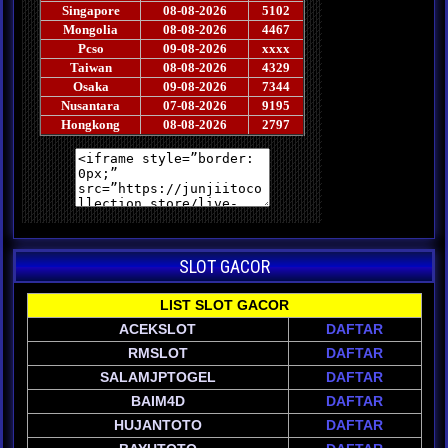
SLOT GACOR
LIST SLOT GACOR
ACEKSLOT
DAFTAR
RMSLOT
DAFTAR
SALAMJPTOGEL
DAFTAR
BAIM4D
DAFTAR
HUJANTOTO
DAFTAR