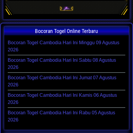
Bocoran Togel Online Terbaru
Bocoran Togel Cambodia Hari Ini Minggu 09 Agustus
2026
Bocoran Togel Cambodia Hari Ini Sabtu 08 Agustus
2026
Bocoran Togel Cambodia Hari Ini Jumat 07 Agustus
2026
Bocoran Togel Cambodia Hari Ini Kamis 06 Agustus
2026
Bocoran Togel Cambodia Hari Ini Rabu 05 Agustus
2026