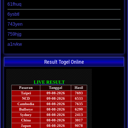
61fhuq
6ysbtl
743yen
759hjg
a1rvkw
Result Togel Online