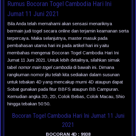
Rumus Bocoran Togel Cambodia Hari Ini
Jumat 11 Juni 2021
Bila Anda telah memahami akan sensasi menariknya
bermain judi togel secara online dan terjamin keamanan serta
terpercaya. Maka selanjutnya, master masuk pada
pembahasan utama hari ini pada artikel hari ini yaitu
membahas mengenai Bocoran Togel Cambodia Hari Ini
Jumat 11 Juni 2021. Untuk lebih detailnya, silahkan simak
tabel
nomor main togel cambodia
di bawah ini. Dimana
rangkuman nomor jitu telah kita sediakan dalam susunan
untuk tebakan 4D yang mencakup murni 4D ataupun dapat
Sobat gunakan pada fitur BBFS ataupun BB Campuran.
Kemudian angka 3D, 2D, Colok Bebas, Colok Macau, Shio
hingga tebakan 50:50.
Bocoran Togel Cambodia Hari Ini Jumat 11 Juni
2021
BOCORAN 4D : 9938