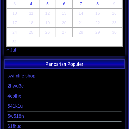
3
4
5
6
7
8
9
10
11
12
13
14
15
16
17
18
19
20
21
22
23
24
25
26
27
28
29
30
31
« Jul
Pencarian Populer
swimlife shop
2hwu3c
4cblhx
541k1u
5w518n
61fhuq