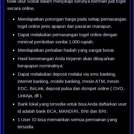
tolak ukur Sobat dalam menyikapi serunya bermain judi togel
secara online.
Mendapatkan potongan harga pada setiap pemasangan
togel online jenis apapun dan pasaran manapun.
Dapat melakukan pemasangan togel online dengan
minimal pembelian senilai 1.000 rupiah.
Mendapatkan perkalian hadiah yang sangat besar.
Hasil kemenangan Anda terjamin akan dibayarkan
berapapun nominalnya.
Dapat melakukan deposit melalui via sms banking,
internet banking, mobile banking, mesin ATM, mesin
EDC, BriLink, deposit pulsa dan dompet online ( OVO,
LinkAja, dll ).
Bank lokal yang tersedia untuk bisa Anda daftarkan user
id adalah bank BCA, MANDIRI, BNI dan BRI.
1 User ID bisa memainkan semua permainan yang
tersedia