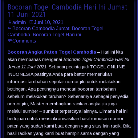
Bocoran Togel Cambodia Hari Ini Jumat
11 Juni 2021
admin
Juni 10, 2021
Bocoran Cambodia Jumat
,
Bocoran Togel
Cambodia
,
Bocoran Togel Hari ini
Comments
Bocoran Angka Paten Togel Cambodia
– Hari ini kita
akan membahas mengenai
Bocoran Togel Cambodia Hari Ini
Jumat 11 Juni 2021
. Sebagai pecinta judi TOGEL ONLINE
INDONESIA pastinya Anda para bettor memerlukan
informasi tambahan seputar nomor jitu untuk melakukan
bettingan. Apa pentingnya mencari bocoran tambahan
sebelum melakukan taruhan? Sebenarnya sebagai penyedia
nomor jitu, Master membagikan racikan angka jitu juga
melalui sumber – sumber terpercaya lainnya. Dimana hal ini
bertujuan untuk mensinkronisasikan hasil rumusan nomor
paten yang sudah kami buat dengan yang situs lain racik. Bila
hasil racikan yang kami buat hampir sama dengan yang