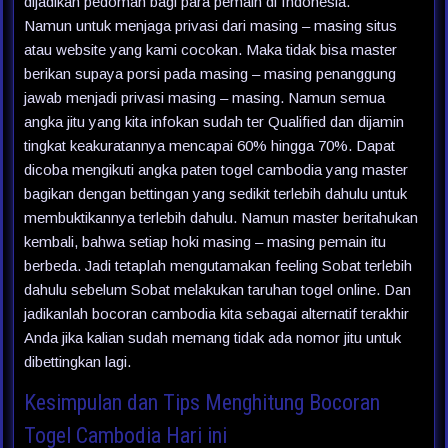
dijadikan pedoman bagi para pemain di Indonesia.
Namun untuk menjaga privasi dari masing – masing situs
atau website yang kami cocokan. Maka tidak bisa master
berikan supaya porsi pada masing – masing penanggung
jawab menjadi privasi masing – masing. Namun semua
angka jitu yang kita infokan sudah ter Qualified dan dijamin
tingkat keakuratannya mencapai 60% hingga 70%. Dapat
dicoba mengikuti angka paten togel cambodia yang master
bagikan dengan bettingan yang sedikit terlebih dahulu untuk
membuktikannya terlebih dahulu. Namun master beritahukan
kembali, bahwa setiap hoki masing – masing pemain itu
berbeda. Jadi tetaplah mengutamakan feeling Sobat terlebih
dahulu sebelum Sobat melakukan taruhan togel online. Dan
jadikanlah bocoran cambodia kita sebagai alternatif terakhir
Anda jika kalian sudah memang tidak ada nomor jitu untuk
dibettingkan lagi.
Kesimpulan dan Tips Menghitung Bocoran
Togel Cambodia Hari ini