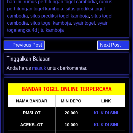
hari ini
,
rumus perhitungan togel cambodia
,
rumus
perhitungan togel kamboja
,
situs prediksi togel
cambodia
,
situs prediksi togel kamboja
,
situs togel
cambodia
,
situs togel kamboja
,
syair togel
,
syair
togelangka 4d jitu kamboja
← Previous Post
Next Post →
Tinggalkan Balasan
Anda harus
masuk
untuk berkomentar.
BANDAR TOGEL ONLINE TERPERCAYA
NAMA BANDAR
MIN DEPO
LINK
RMSLOT
20.000
KLIK DI SINI
ACEKSLOT
10.000
KLIK DI SINI