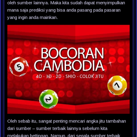
oleh sumber lainnya. Maka kita sudah dapat menyimpulkan
mana saja prediksi yang bisa anda pasang pada pasaran
yang ingin anda mainkan.
Oleh sebab itu, sangat penting mencari angka jitu tambahan
dari sumber – sumber terbaik lainnya sebelum kita
melakukan bettingan. Namun, dari segala sumber terbaik