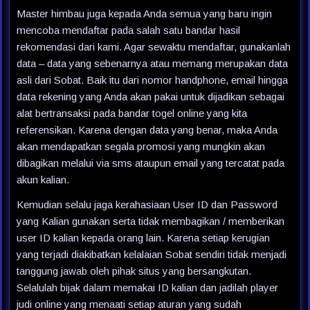
Master himbau juga kepada Anda semua yang baru ingin
mencoba mendaftar pada salah satu bandar hasil
rekomendasi dari kami. Agar sewaktu mendaftar, gunakanlah
data – data yang sebenarnya atau memang merupakan data
asli dari Sobat. Baik itu dari nomor handphone, email hingga
data rekening yang Anda akan pakai untuk dijadikan sebagai
alat bertransaksi pada bandar togel online yang kita
referensikan. Karena dengan data yang benar, maka Anda
akan mendapatkan segala promosi yang mungkin akan
dibagikan melalui via sms ataupun email yang tercatat pada
akun kalian.
Kemudian selalu jaga kerahasiaan User ID dan Password
yang Kalian gunakan serta tidak membagikan / memberikan
user ID kalian kepada orang lain. Karena setiap kerugian
yang terjadi diakibatkan kelalaian Sobat sendiri tidak menjadi
tanggung jawab oleh pihak situs yang bersangkutan.
Selalulah bijak dalam memakai ID kalian dan jadilah player
judi online yang menaati setiap aturan yang sudah