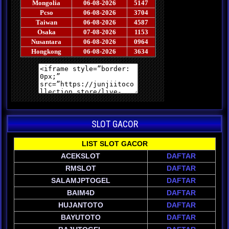
SLOT GACOR
LIST SLOT GACOR
ACEKSLOT
DAFTAR
RMSLOT
DAFTAR
SALAMJPTOGEL
DAFTAR
BAIM4D
DAFTAR
HUJANTOTO
DAFTAR
BAYUTOTO
DAFTAR