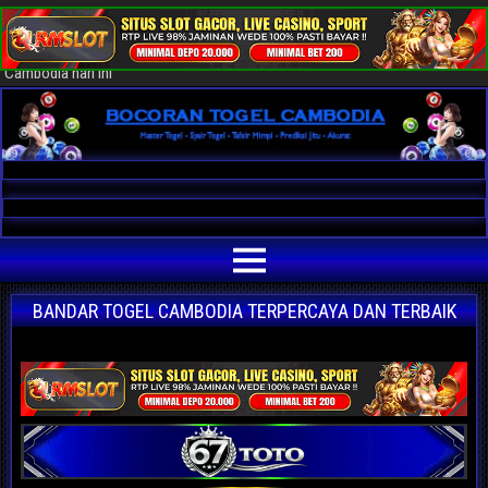
Bocoran Togel Cambodia AKURAT
Bocoran angka jitu togel Cambodia paling akurat | prediksi situs agen
bandar togel Cambodia terpercaya | nomor main Cambodia | data keluaran
Cambodia hari ini
BANDAR TOGEL CAMBODIA TERPERCAYA DAN TERBAIK