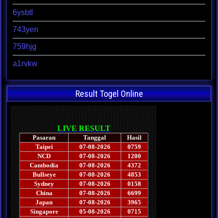
6ysbtl
743yen
759hjg
a1rvkw
Result Togel Online