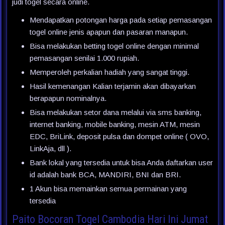
judi togel secara online.
Mendapatkan potongan harga pada setiap pemasangan
togel online jenis apapun dan pasaran manapun.
Bisa melakukan betting togel online dengan minimal
pemasangan senilai 1.000 rupiah.
Memperoleh perkalian hadiah yang sangat tinggi.
Hasil kemenangan Kalian terjamin akan dibayarkan
berapapun nominalnya.
Bisa melakukan setor dana melalui via sms banking,
internet banking, mobile banking, mesin ATM, mesin
EDC, BriLink, deposit pulsa dan dompet online ( OVO,
LinkAja, dll ).
Bank lokal yang tersedia untuk bisa Anda daftarkan user
id adalah bank BCA, MANDIRI, BNI dan BRI.
1 Akun bisa memainkan semua permainan yang
tersedia
Paito Bocoran Togel Cambodia Hari Ini Jumat