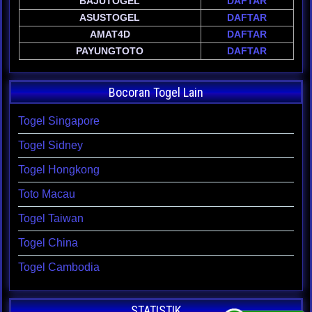
BAJUTOGEL
DAFTAR
ASUSTOGEL
DAFTAR
AMAT4D
DAFTAR
PAYUNGTOTO
DAFTAR
Bocoran Togel Lain
Togel Singapore
Togel Sidney
Togel Hongkong
Toto Macau
Togel Taiwan
Togel China
Togel Cambodia
STATISTIK