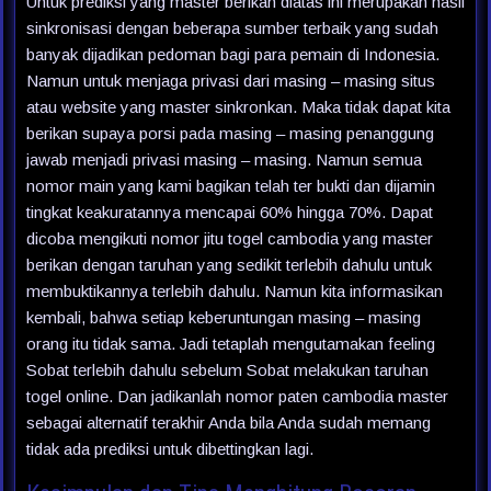
Untuk prediksi yang master berikan diatas ini merupakan hasil
sinkronisasi dengan beberapa sumber terbaik yang sudah
banyak dijadikan pedoman bagi para pemain di Indonesia.
Namun untuk menjaga privasi dari masing – masing situs
atau website yang master sinkronkan. Maka tidak dapat kita
berikan supaya porsi pada masing – masing penanggung
jawab menjadi privasi masing – masing. Namun semua
nomor main yang kami bagikan telah ter bukti dan dijamin
tingkat keakuratannya mencapai 60% hingga 70%. Dapat
dicoba mengikuti nomor jitu togel cambodia yang master
berikan dengan taruhan yang sedikit terlebih dahulu untuk
membuktikannya terlebih dahulu. Namun kita informasikan
kembali, bahwa setiap keberuntungan masing – masing
orang itu tidak sama. Jadi tetaplah mengutamakan feeling
Sobat terlebih dahulu sebelum Sobat melakukan taruhan
togel online. Dan jadikanlah nomor paten cambodia master
sebagai alternatif terakhir Anda bila Anda sudah memang
tidak ada prediksi untuk dibettingkan lagi.