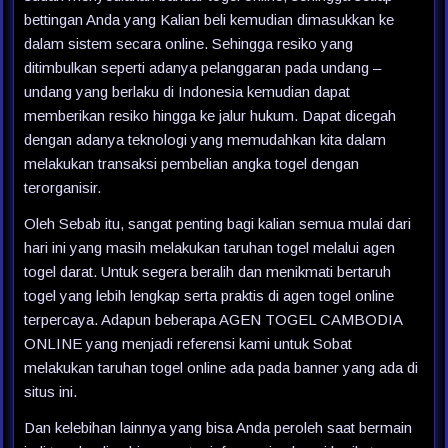
bettingan Anda yang Kalian beli kemudian dimasukkan ke
dalam sistem secara online. Sehingga resiko yang
ditimbulkan seperti adanya pelanggaran pada undang –
undang yang berlaku di Indonesia kemudian dapat
memberikan resiko hingga ke jalur hukum. Dapat dicegah
dengan adanya teknologi yang memudahkan kita dalam
melakukan transaksi pembelian angka togel dengan
terorganisir.
Oleh Sebab itu, sangat penting bagi kalian semua mulai dari
hari ini yang masih melakukan taruhan togel melalui agen
togel darat. Untuk segera beralih dan menikmati bertaruh
togel yang lebih lengkap serta praktis di agen togel online
terpercaya. Adapun beberapa AGEN TOGEL CAMBODIA
ONLINE yang menjadi referensi kami untuk Sobat
melakukan taruhan togel online ada pada banner yang ada di
situs ini.
Dan kelebihan lainnya yang bisa Anda peroleh saat bermain