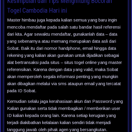
Kesimpulan dan Tips Menghitung Bocoran
Togel Cambodia Hari ini
Master himbau juga kepada kalian semua yang baru ingin
mencoba mendaftar pada salah satu bandar hasil referensi
dari kita. Agar sewaktu mendaftar, gunakanlah data – data
yang sebenarnya atau memang merupakan data asli dari
Sobat. Baik itu dari nomor handphone, email hingga data
rekening yang kalian akan gunakan untuk dijadikan sebagai
alat bertransaksi pada situs – situs togel online yang master
referensikan. Karena dengan data yang valid, maka Sobat
akan memperoleh segala informasi penting yang mungkin
akan dibagikan melalui via sms ataupun email yang tercatat
pada ID Sobat.
Kemudian selalu jaga kerahasiaan akun dan Password yang
Kalian gunakan serta tidak membagikan / memberikan user
ID kalian kepada orang lain. Karena setiap kerugian yang
terjadi diakibatkan kelalaian kalian sendiri tidak menjadi
tanggung jawab oleh pihak agen yang bersangkutan.