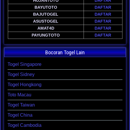
HUJANTOTO
DAFTAR
BAYUTOTO
DAFTAR
BAJUTOGEL
DAFTAR
ASUSTOGEL
DAFTAR
AMAT4D
DAFTAR
PAYUNGTOTO
DAFTAR
Bocoran Togel Lain
Togel Singapore
Togel Sidney
Togel Hongkong
Toto Macau
Togel Taiwan
Togel China
Togel Cambodia