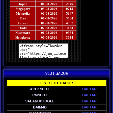
SLOT GACOR
LIST SLOT GACOR
ACEKSLOT
DAFTAR
RMSLOT
DAFTAR
SALAMJPTOGEL
DAFTAR
BAIM4D
DAFTAR