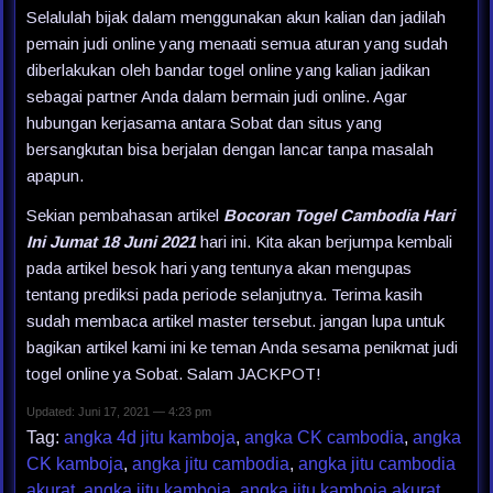
Selalulah bijak dalam menggunakan akun kalian dan jadilah
pemain judi online yang menaati semua aturan yang sudah
diberlakukan oleh bandar togel online yang kalian jadikan
sebagai partner Anda dalam bermain judi online. Agar
hubungan kerjasama antara Sobat dan situs yang
bersangkutan bisa berjalan dengan lancar tanpa masalah
apapun.
Sekian pembahasan artikel
Bocoran Togel Cambodia Hari
Ini Jumat 18 Juni 2021
hari ini. Kita akan berjumpa kembali
pada artikel besok hari yang tentunya akan mengupas
tentang prediksi pada periode selanjutnya. Terima kasih
sudah membaca artikel master tersebut. jangan lupa untuk
bagikan artikel kami ini ke teman Anda sesama penikmat judi
togel online ya Sobat. Salam JACKPOT!
Updated: Juni 17, 2021 — 4:23 pm
Tag:
angka 4d jitu kamboja
,
angka CK cambodia
,
angka
CK kamboja
,
angka jitu cambodia
,
angka jitu cambodia
akurat
,
angka jitu kamboja
,
angka jitu kamboja akurat
,