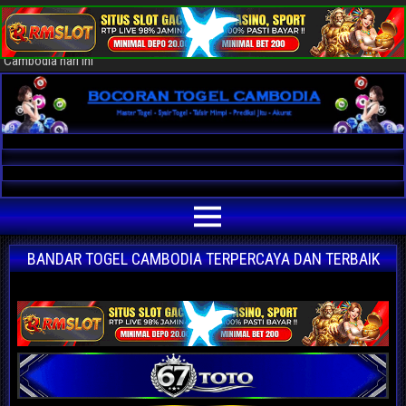
Bocoran Togel Cambodia AKURAT
Bocoran angka jitu togel Cambodia paling akurat | prediksi situs agen
bandar togel Cambodia terpercaya | nomor main Cambodia | data keluaran
Cambodia hari ini
BANDAR TOGEL CAMBODIA TERPERCAYA DAN TERBAIK