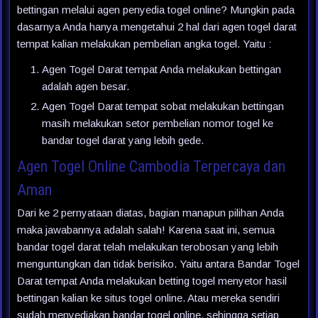
bettingan melalui agen penyedia togel online? Mungkin pada
dasarnya Anda hanya mengetahui 2 hal dari agen togel darat
tempat kalian melakukan pembelian angka togel. Yaitu :
Agen Togel Darat tempat Anda melakukan bettingan
adalah agen besar.
Agen Togel Darat tempat sobat melakukan bettingan
masih melakukan setor pembelian nomor togel ke
bandar togel darat yang lebih gede.
Agen Togel Online Cambodia Terpercaya dan
Aman
Dari ke 2 pernyataan diatas, bagian manapun pilihan Anda
maka jawabannya adalah salah! Karena saat ini, semua
bandar togel darat telah melakukan terobosan yang lebih
menguntungkan dan tidak berisiko. Yaitu antara Bandar Togel
Darat tempat Anda melakukan betting togel menyetor hasil
bettingan kalian ke situs togel online. Atau mereka sendiri
sudah menyediakan bandar togel online, sehingga setiap