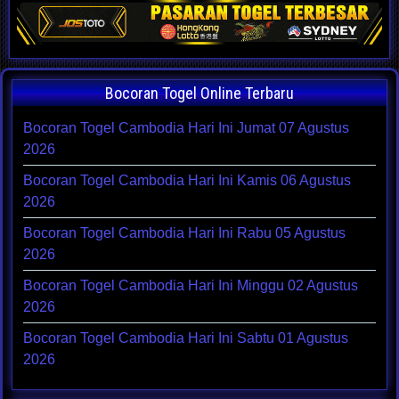
Bocoran Togel Online Terbaru
Bocoran Togel Cambodia Hari Ini Jumat 07 Agustus
2026
Bocoran Togel Cambodia Hari Ini Kamis 06 Agustus
2026
Bocoran Togel Cambodia Hari Ini Rabu 05 Agustus
2026
Bocoran Togel Cambodia Hari Ini Minggu 02 Agustus
2026
Bocoran Togel Cambodia Hari Ini Sabtu 01 Agustus
2026